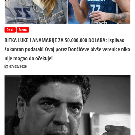
Desk
Scena
BITKA LUKE I ANAMARIJE ZA 50.000.000 DOLARA: Isplivao
šokantan podatak! Ovaj potez Dončićeve bivše verenice niko
nije mogao da očekuje!
07/08/2026