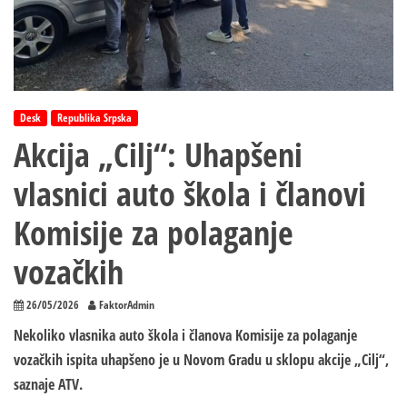
Desk
Republika Srpska
Akcija „Cilj“: Uhapšeni
vlasnici auto škola i članovi
Komisije za polaganje
vozačkih
26/05/2026
FaktorAdmin
Nekoliko vlasnika auto škola i članova Komisije za polaganje
vozačkih ispita uhapšeno je u Novom Gradu u sklopu akcije „Cilj“,
saznaje ATV.