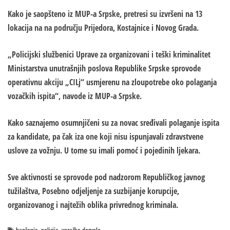
Kako je saopšteno iz MUP-a Srpske, pretresi su izvršeni na 13
lokacija na na području Prijedora, Kostajnice i Novog Grada.
„Policijski službenici Uprave za organizovani i teški kriminalitet
Ministarstva unutrašnjih poslova Republike Srpske sprovode
operativnu akciju „CILj“ usmjerenu na zloupotrebe oko polaganja
vozačkih ispita“, navode iz MUP-a Srpske.
Kako saznajemo osumnjičeni su za novac sređivali polaganje ispita
za kandidate, pa čak iza one koji nisu ispunjavali zdravstvene
uslove za vožnju. U tome su imali pomoć i pojedinih ljekara.
Sve aktivnosti se sprovode pod nadzorom Republičkog javnog
tužilaštva, Posebno odjeljenje za suzbijanje korupcije,
organizovanog i najtežih oblika privrednog kriminala.
hapšenje
policija
vozačke dozvole
,
,