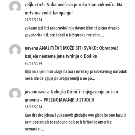
zeljko treb.
Vukanovićeva poruka Stanivukoviću: Na
mrtvima vodiš kampanju!
19/09/2024
vukane jesi li ti zaboravio? nije davno bilo! ti jelena drasko
govedarica itd. ste i dosli u N:S:preko mrtvi na…
nevena
ANALITIČAR MOŽE BITI SVAKO: Obradović
iznijela neutemeljene tvrdnje o Dodiku
26/08/2024
Biljana i njen muz sluge natoa i mrzitelji pravoslavnog naroda!!!
neka ide da pljuje po svojoj zemlji a ne po…
jovanmravica
Nebojša Drinić i izbjegavanje priče o
imovini – PREZNOJAVANJE U STUDIJU
15/08/2024
Kao drasko jelena i vukanovic gledajte ovo gledajte ono lazu ja
sam posten plate redovno dolaze iz britanije amerike
nemacke!…