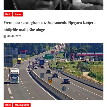
Desk
Scena
Preminuo slavni glumac iz Sopranovih: Njegovu karijeru
obilježile mafijaške uloge
03/08/2026
Desk
zanimljivosti