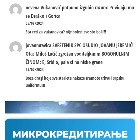
nevena
Vukanović potpuno izgubio razum: Priviđaju mu
se Draško i Gorica
05/08/2024
Sta reci za vukanovica? nije bolest sve sto boli!!!
jovanmravica
SVEŠTENIK SPC OSUDIO JOVANU JEREMIĆ!
Otac Miloš Lučić zgrožen voditeljkinim BOGOHULNIM
ČINOM: E, Srbijo, pala si na niske grane
25/07/2024
Boze dragi koje sve starlete nakaze sramote crkvu i srpsku
uniformu!!!