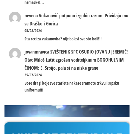
nemacke!…
nevena
Vukanović potpuno izgubio razum: Priviđaju mu
se Draško i Gorica
05/08/2024
Sta reci za vukanovica? nije bolest sve sto boli!!!
jovanmravica
SVEŠTENIK SPC OSUDIO JOVANU JEREMIĆ!
Otac Miloš Lučić zgrožen voditeljkinim BOGOHULNIM
ČINOM: E, Srbijo, pala si na niske grane
25/07/2024
Boze dragi koje sve starlete nakaze sramote crkvu i srpsku
uniformu!!!