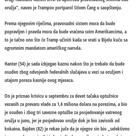
oružja“, naveo je Trampov portparol Stiven Čang u saopštenju.
Prema njegovim riječima, pravosudni sistem mora da bude
popravljen i pravda mora da bude vraćena svim Amerikancima, a
to je tačno ono što će Tramp učiniti kada se vrati u Bijelu kuću sa
ogromnim mandatom američkog naroda.
Hanter (54) je sada izbjegao kaznu nakon što je trebalo da bude
osuđen zbog odvojenih federalnih slučajeva u vezi sa oružjem i
utajom poreza kasnije ovog mjeseca.
On je priznao krivicu u septembru za devet tačaka optužnice
vezanih za prevaru vlade za 1,4 miliona dolara na porezima, a bio
je osuđen i zbog tri savezne optužbe za posjedovanje vatrenog
oružja u junu, jer je posjedovao oružje dok je bio zavisnik od
kokaina. Bajden (82) je rekao juče da je njegov sin bio „selektivno