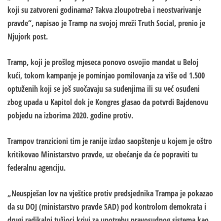
koji su zatvoreni godinama? Takva zloupotreba i neostvarivanje
pravde“, napisao je Tramp na svojoj mreži Truth Social, prenio je
Njujork post.
Tramp, koji je prošlog mjeseca ponovo osvojio mandat u Beloj
kući, tokom kampanje je pominjao pomilovanja za više od 1.500
optuženih koji se još suočavaju sa suđenjima ili su već osuđeni
zbog upada u Kapitol dok je Kongres glasao da potvrdi Bajdenovu
pobjedu na izborima 2020. godine protiv.
Trampov tranzicioni tim je ranije izdao saopštenje u kojem je oštro
kritikovao Ministarstvo pravde, uz obećanje da će popraviti tu
federalnu agenciju.
„Neuspješan lov na vještice protiv predsjednika Trampa je pokazao
da su DOJ (ministarstvo pravde SAD) pod kontrolom demokrata i
drugi radikalni tužioci krivi za upotrebu pravosudnog sistema kao