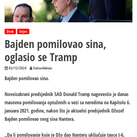
Desk
Svijet
Bajden pomilovao sina,
oglasio se Tramp
02/12/2024
FaktorAdmin
Bajden pomilovao sina.
Novoizabrani predsjednik SAD Donald Tramp nagovestio je danas
masovna pomilovanja optuženih u vezi sa neredima na Kapitolu 6.
januara 2021. godine, nakon što je aktuelni predsjednik Džozef
Bajden pomilovao svog sina Hantera.
„Da li pomilovanje koje je Džo dao Hanteru uključuje taoce J-6,