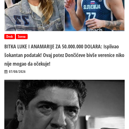
Desk
Scena
BITKA LUKE I ANAMARIJE ZA 50.000.000 DOLARA: Isplivao
šokantan podatak! Ovaj potez Dončićeve bivše verenice niko
nije mogao da očekuje!
07/08/2026