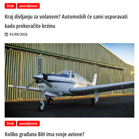
Desk
zanimljivosti
Kraj divljanju za volanom? Automobili će sami usporavati
kada prekoračite brzinu
03/08/2026
Desk
zanimljivosti
Koliko građana BiH ima svoje avione?