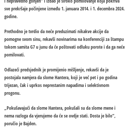
i nepravedno gonjen“ i izdao je široko pomilovanje koja pokriva
sve prekršaje počinjene između 1. januara 2014. i 1. decembra 2024.
godine.
Prethodno je tvrdio da neće preduzimati nikakve akcije da
pomogne svom sinu, rekavši novinarima na konferenciji za štampu
tokom samita G7 u junu da će poštovati odluku porote i da ga neće
pomilovati.
Odlazeći predsjednik je promijenio mišljenje, rekavši da je
postojala namjera da slome Hantera, koji je već pet i po godina
trijezan, čak i uprkos neprestanim napadima i selektivnom
progonu.
„Pokušavajući da slome Hantera, pokušali su da slome mene i
nema razloga da vjerujemo da će se ovdje stati. Dosta je bilo“,
poručio je Bajden.