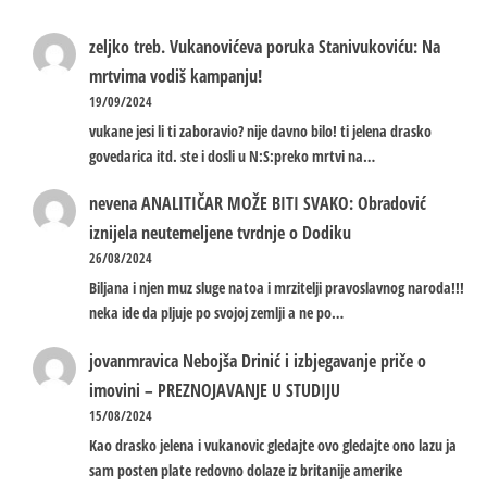
zeljko treb.
Vukanovićeva poruka Stanivukoviću: Na
mrtvima vodiš kampanju!
19/09/2024
vukane jesi li ti zaboravio? nije davno bilo! ti jelena drasko
govedarica itd. ste i dosli u N:S:preko mrtvi na…
nevena
ANALITIČAR MOŽE BITI SVAKO: Obradović
iznijela neutemeljene tvrdnje o Dodiku
26/08/2024
Biljana i njen muz sluge natoa i mrzitelji pravoslavnog naroda!!!
neka ide da pljuje po svojoj zemlji a ne po…
jovanmravica
Nebojša Drinić i izbjegavanje priče o
imovini – PREZNOJAVANJE U STUDIJU
15/08/2024
Kao drasko jelena i vukanovic gledajte ovo gledajte ono lazu ja
sam posten plate redovno dolaze iz britanije amerike