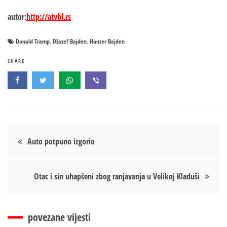
autor:
http://atvbl.rs
Donald Tramp
Džozef Bajden
Hanter Bajden
,
,
SHARE
Кретање
Auto potpuno izgorio
чланка
Otac i sin uhapšeni zbog ranjavanja u Velikoj Kladuši
povezane vijesti