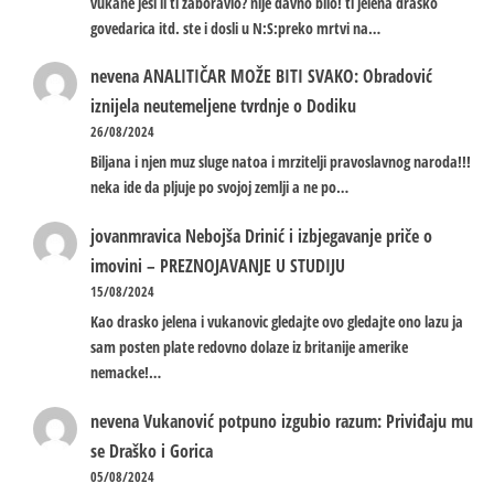
vukane jesi li ti zaboravio? nije davno bilo! ti jelena drasko
govedarica itd. ste i dosli u N:S:preko mrtvi na…
nevena
ANALITIČAR MOŽE BITI SVAKO: Obradović
iznijela neutemeljene tvrdnje o Dodiku
26/08/2024
Biljana i njen muz sluge natoa i mrzitelji pravoslavnog naroda!!!
neka ide da pljuje po svojoj zemlji a ne po…
jovanmravica
Nebojša Drinić i izbjegavanje priče o
imovini – PREZNOJAVANJE U STUDIJU
15/08/2024
Kao drasko jelena i vukanovic gledajte ovo gledajte ono lazu ja
sam posten plate redovno dolaze iz britanije amerike
nemacke!…
nevena
Vukanović potpuno izgubio razum: Priviđaju mu
se Draško i Gorica
05/08/2024