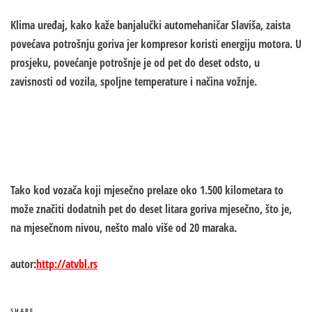
Klima uređaj, kako kaže banjalučki automehaničar Slaviša, zaista
povećava potrošnju goriva jer kompresor koristi energiju motora. U
prosjeku, povećanje potrošnje je od pet do deset odsto, u
zavisnosti od vozila, spoljne temperature i načina vožnje.
Tako kod vozača koji mjesečno prelaze oko 1.500 kilometara to
može značiti dodatnih pet do deset litara goriva mjesečno, što je,
na mjesečnom nivou, nešto malo više od 20 maraka.
autor:
http://atvbl.rs
SHARE