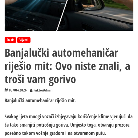
Desk
Vijesti
Banjalučki automehaničar
riješio mit: Ovo niste znali, a
troši vam gorivo
03/06/2026
FaktorAdmin
Banjalučki automehaničar riješio mit.
Svakog ljeta mnogi vozači izbjegavaju korišćenje klime vjerujući da
će tako smanjiti potrošnju goriva. Umjesto toga, otvaraju prozore,
posebno tokom vožnje gradom i na otvorenom putu.