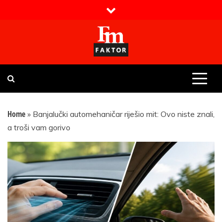
Skip
to
content
Faktor magazin
Uvijek presudan
Home
»
Banjalučki automehaničar riješio mit: Ovo niste znali,
a troši vam gorivo