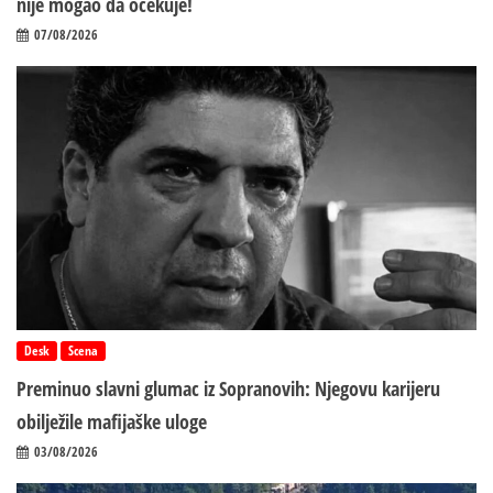
nije mogao da očekuje!
07/08/2026
Desk
Scena
Preminuo slavni glumac iz Sopranovih: Njegovu karijeru
obilježile mafijaške uloge
03/08/2026