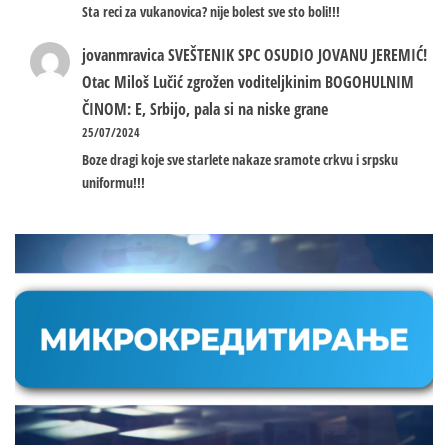
Sta reci za vukanovica? nije bolest sve sto boli!!!
jovanmravica
SVEŠTENIK SPC OSUDIO JOVANU JEREMIĆ!
Otac Miloš Lučić zgrožen voditeljkinim BOGOHULNIM
ČINOM: E, Srbijo, pala si na niske grane
25/07/2024
Boze dragi koje sve starlete nakaze sramote crkvu i srpsku
uniformu!!!