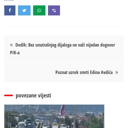
Кретање
Dodik: Bez unutrašnjeg dijaloga ne važi nijedan dogovor
PIK-a
чланка
Poznat uzrok smrti Edina Avdića
povezane vijesti