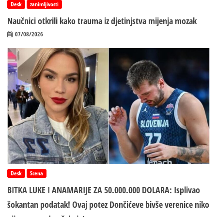
Desk
zanimljivosti
Naučnici otkrili kako trauma iz d‌jetinjstva mijenja mozak
07/08/2026
Desk
Scena
BITKA LUKE I ANAMARIJE ZA 50.000.000 DOLARA: Isplivao
šokantan podatak! Ovaj potez Dončićeve bivše verenice niko