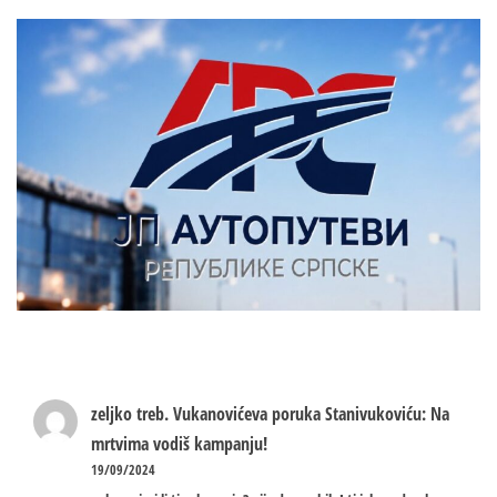
zeljko treb.
Vukanovićeva poruka Stanivukoviću: Na
mrtvima vodiš kampanju!
19/09/2024