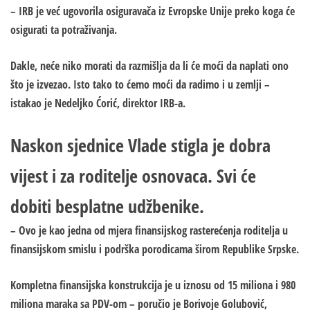
– IRB je već ugovorila osiguravača iz Evropske Unije preko koga će
osigurati ta potraživanja.
Dakle, neće niko morati da razmišlja da li će moći da naplati ono
što je izvezao. Isto tako to ćemo moći da radimo i u zemlji –
istakao je Nedeljko Ćorić, direktor IRB-a.
Naskon sjednice Vlade stigla je dobra
vijest i za roditelje osnovaca. Svi će
dobiti besplatne udžbenike.
– Ovo je kao jedna od mjera finansijskog rasterećenja roditelja u
finansijskom smislu i podrška porodicama širom Republike Srpske.
Kompletna finansijska konstrukcija je u iznosu od 15 miliona i 980
miliona maraka sa PDV-om – poručio je Borivoje Golubović,