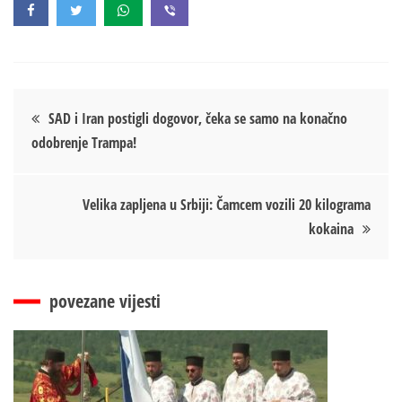
Кретање
SAD i Iran postigli dogovor, čeka se samo na konačno
odobrenje Trampa!
чланка
Velika zapljena u Srbiji: Čamcem vozili 20 kilograma
kokaina
povezane vijesti