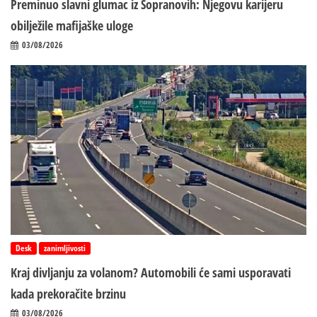
Preminuo slavni glumac iz Sopranovih: Njegovu karijeru
obilježile mafijaške uloge
03/08/2026
Desk
zanimljivosti
Kraj divljanju za volanom? Automobili će sami usporavati
kada prekoračite brzinu
03/08/2026