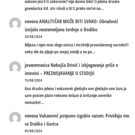
vukane jesi li ti zaboravio? nije davno bilo! ti jelena drasko
govedarica itd. ste i dosli u N:S:preko mrtvi na…
nevena
ANALITIČAR MOŽE BITI SVAKO: Obradović
iznijela neutemeljene tvrdnje o Dodiku
26/08/2024
Biljana i njen muz sluge natoa i mrzitelji pravoslavnog naroda!!!
neka ide da pljuje po svojoj zemlji a ne po…
jovanmravica
Nebojša Drinić i izbjegavanje priče o
imovini – PREZNOJAVANJE U STUDIJU
15/08/2024
Kao drasko jelena i vukanovic gledajte ovo gledajte ono lazu ja
sam posten plate redovno dolaze iz britanije amerike
nemacke!…
nevena
Vukanović potpuno izgubio razum: Priviđaju mu
se Draško i Gorica
05/08/2024