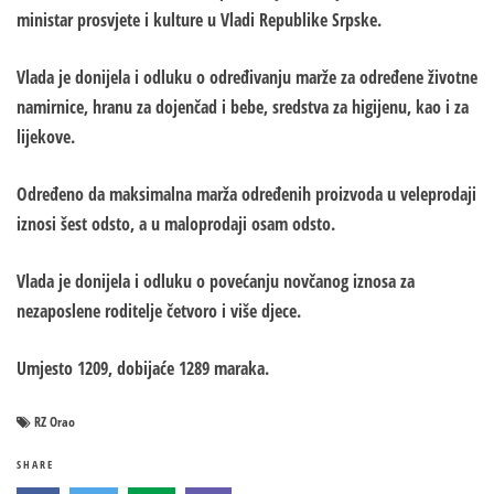
ministar prosvjete i kulture u Vladi Republike Srpske.
Vlada je donijela i odluku o određivanju marže za određene životne
namirnice, hranu za dojenčad i bebe, sredstva za higijenu, kao i za
lijekove.
Određeno da maksimalna marža određenih proizvoda u veleprodaji
iznosi šest odsto, a u maloprodaji osam odsto.
Vlada je donijela i odluku o povećanju novčanog iznosa za
nezaposlene roditelje četvoro i više djece.
Umjesto 1209, dobijaće 1289 maraka.
RZ Orao
SHARE