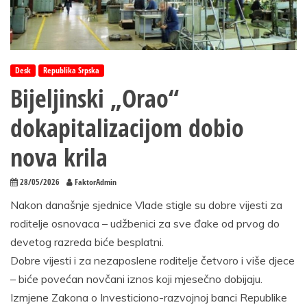
Desk
Republika Srpska
Bijeljinski „Orao“
dokapitalizacijom dobio
nova krila
28/05/2026
FaktorAdmin
Nakon današnje sjednice Vlade stigle su dobre vijesti za
roditelje osnovaca – udžbenici za sve đake od prvog do
devetog razreda biće besplatni.
Dobre vijesti i za nezaposlene roditelje četvoro i više djece
– biće povećan novčani iznos koji mjesečno dobijaju.
Izmjene Zakona o Investiciono-razvojnoj banci Republike