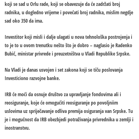
koji se sad u Orlu rade, koji se obavezuje da će zadržati broj
radnika, u dogledno vrijeme i povećati broj radnika, mislim negdje
sad oko 350 da ima.
Investitor koji misli i dalje ulagati u nova tehnološka postrojenja i
to je to u ovom trenutku nešto što je dobro – naglasio je Radenko
Bubić, ministar privrede i preuzetništva u Vladi Republike Srpske.
Na Vladi je danas usvojen i set zakona koji se tiču poslovanja
Investiciono razvojne banke.
IRB će moći da osnuje društvo za upravljanje fondovima ali i
reosiguranje, koje će omogućiti reosiguranje po povoljniim
uslovima uz spriječavanje odliva premija osiguranja van Srpske. Tu
je i mogućnost da IRB obezbjedi potraživanja privrednika u zemlji i
inostranstvu.