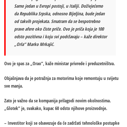
Samo jedan u Evropi postoji, u Italiji. Doživjećemo
da Republika Srpska, odnosno Bijeljina, bude jedan
od takvih projekata. Smatram da se bespotrebno
prave afere oko čiste priče. Ovo je priča koja je 100
odsto pozitivna i koju svi podržavaju – kaže direktor
„Orla“ Marko Mrkajić.
Ovo je spas za „Orao“, kaže ministar privrede i preduzetništva.
Objašnjava da je potražnja za motorima koje remontuju u svijetu
sve manja.
Zato je važno da se kompanija prilagodi novim okolnostima.
„Glotek“ je, svakako, kupac 60 odsto njihove proizvodnje.
– Investitor koji se obavezuje da će zadržati tehnološke postupke