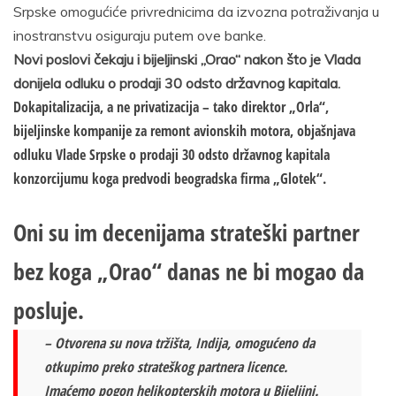
Srpske omogućiće privrednicima da izvozna potraživanja u
inostranstvu osiguraju putem ove banke.
Novi poslovi čekaju i bijeljinski „Orao“ nakon što je Vlada
donijela odluku o prodaji 30 odsto državnog kapitala.
Dokapitalizacija, a ne privatizacija – tako direktor „Orla“,
bijeljinske kompanije za remont avionskih motora, objašnjava
odluku Vlade Srpske o prodaji 30 odsto državnog kapitala
konzorcijumu koga predvodi beogradska firma „Glotek“.
Oni su im decenijama strateški partner
bez koga „Orao“ danas ne bi mogao da
posluje.
– Otvorena su nova tržišta, Indija, omogućeno da
otkupimo preko strateškog partnera licence.
Imaćemo pogon helikopterskih motora u Bijeljini.