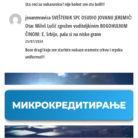
Sta reci za vukanovica? nije bolest sve sto boli!!!
jovanmravica
SVEŠTENIK SPC OSUDIO JOVANU JEREMIĆ!
Otac Miloš Lučić zgrožen voditeljkinim BOGOHULNIM
ČINOM: E, Srbijo, pala si na niske grane
25/07/2024
Boze dragi koje sve starlete nakaze sramote crkvu i srpsku
uniformu!!!