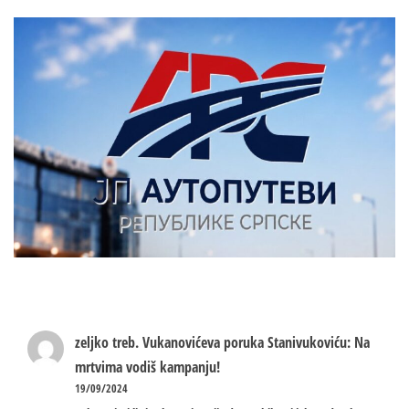
zeljko treb.
Vukanovićeva poruka Stanivukoviću: Na
mrtvima vodiš kampanju!
19/09/2024