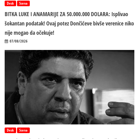
Desk
Scena
BITKA LUKE I ANAMARIJE ZA 50.000.000 DOLARA: Isplivao
šokantan podatak! Ovaj potez Dončićeve bivše verenice niko
nije mogao da očekuje!
07/08/2026
Desk
Scena