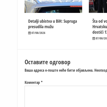
Detalji ubistva u BiH: Supruga
Šta od vo
presudila mužu
Hrvatsku
dostići 1
07/08/2026
07/08/20
Оставите одговор
Ваша адреса е-поште неће бити објављена.
Неопход
Коментар
*