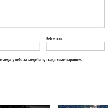
Веб место
регледачу веба за следећи пут када коментаришем.