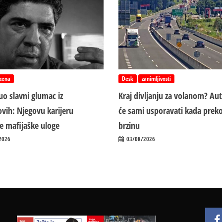
cena
Desk
zanimljivosti
o slavni glumac iz
Kraj divljanju za volanom? Au
vih: Njegovu karijeru
će sami usporavati kada preko
ile mafijaške uloge
brzinu
2026
03/08/2026