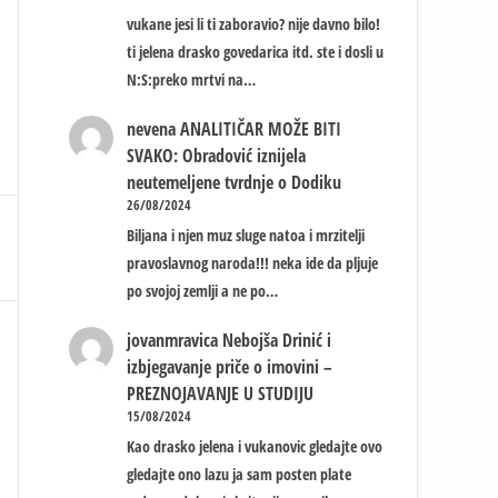
vukane jesi li ti zaboravio? nije davno bilo!
ti jelena drasko govedarica itd. ste i dosli u
N:S:preko mrtvi na…
nevena
ANALITIČAR MOŽE BITI
SVAKO: Obradović iznijela
neutemeljene tvrdnje o Dodiku
26/08/2024
Biljana i njen muz sluge natoa i mrzitelji
pravoslavnog naroda!!! neka ide da pljuje
po svojoj zemlji a ne po…
jovanmravica
Nebojša Drinić i
izbjegavanje priče o imovini –
PREZNOJAVANJE U STUDIJU
15/08/2024
Kao drasko jelena i vukanovic gledajte ovo
gledajte ono lazu ja sam posten plate