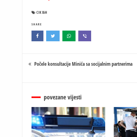
CIK BiH
SHARE
Кретање
Počele konsultacije Minića sa socijalnim partnerima
чланка
povezane vijesti