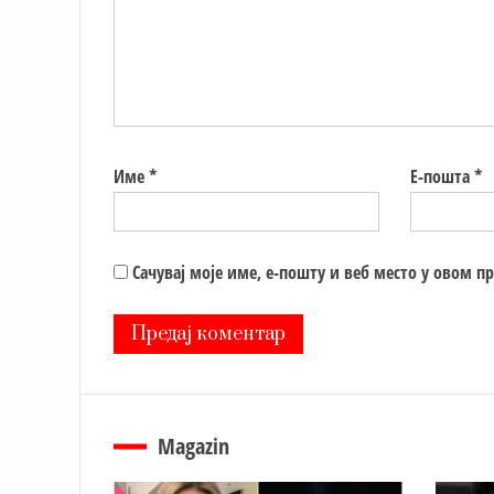
Име
*
Е-пошта
*
Сачувај моје име, е-пошту и веб место у овом п
Magazin