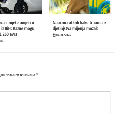
ća smijete unijeti u
Naučnici otkrili kako trauma iz
 iz BiH: Kazne mogu
d‌jetinjstva mijenja mozak
3.260 evra
07/08/2026
26
на поља су означена
*