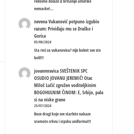
redovno dolaze iz britanije amerike
nemacke!…
nevena
Vukanović potpuno izgubio
razum: Priviđaju mu se Draško i
Gorica
05/08/2024
Sta reci za vukanovica? nije bolest sve sto
boli!!!
jovanmravica
SVEŠTENIK SPC
OSUDIO JOVANU JEREMIĆ! Otac
Miloš Lučić zgrožen voditeljkinim
BOGOHULNIM ČINOM: E, Srbijo, pala
si na niske grane
25/07/2024
Boze dragi koje sve starlete nakaze
sramote crkvu i srpsku uniformu!!!