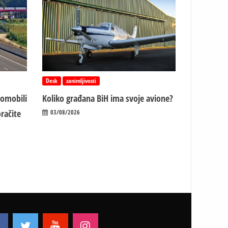
Desk
zanimljivosti
tomobili
Koliko građana BiH ima svoje avione?
račite
03/08/2026