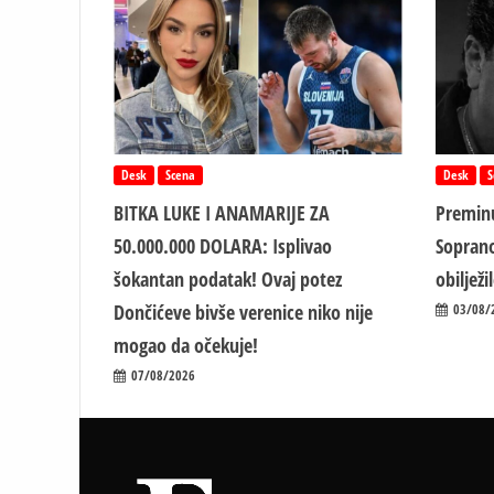
Desk
Scena
Desk
S
BITKA LUKE I ANAMARIJE ZA
Preminu
50.000.000 DOLARA: Isplivao
Soprano
šokantan podatak! Ovaj potez
obiljež
Dončićeve bivše verenice niko nije
03/08/
mogao da očekuje!
07/08/2026