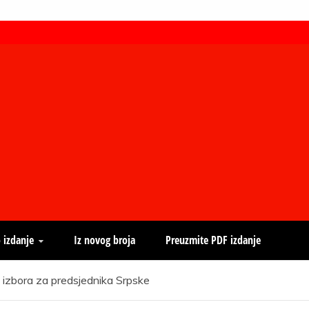
 izdanje
Iz novog broja
Preuzmite PDF izdanje
h izbora za predsjednika Srpske