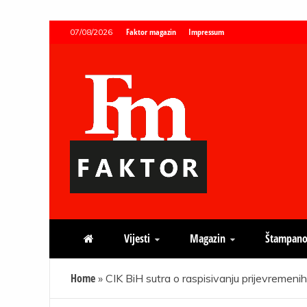
Skip
Faktor magazin
Impressum
07/08/2026
to
content
Faktor magazin
Uvijek presudan
Vijesti
Magazin
Štampano
Home
»
CIK BiH sutra o raspisivanju prijevremeni