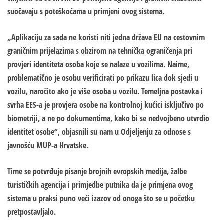
suočavaju s poteškoćama u primjeni ovog sistema.
„Aplikaciju za sada ne koristi niti jedna država EU na cestovnim
graničnim prijelazima s obzirom na tehnička ograničenja pri
provjeri identiteta osoba koje se nalaze u vozilima. Naime,
problematično je osobu verificirati po prikazu lica dok sjedi u
vozilu, naročito ako je više osoba u vozilu. Temeljna postavka i
svrha EES-a je provjera osobe na kontrolnoj kućici isključivo po
biometriji, a ne po dokumentima, kako bi se nedvojbeno utvrdio
identitet osobe“, objasnili su nam u Odjeljenju za odnose s
javnošću MUP-a Hrvatske.
Time se potvrđuje pisanje brojnih evropskih medija, žalbe
turističkih agencija i primjedbe putnika da je primjena ovog
sistema u praksi puno veći izazov od onoga što se u početku
pretpostavljalo.