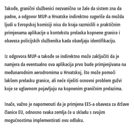
Takođe, granični službenici nezvanično se žale da sistem zna da
padne, a odgovor MUP-a Hrvatske indirektno sugeriše da možda
ljudi u Evropskoj komisiji nisu do kraja razmislili o praktičnim
primjenama aplikacije u kontekstu prelaska kopnene granice i
obaveza policijskih službenika kada obavljaju identifikaciju.
Iz odgovora MUP-a takođe se indirektno može zaključiti da je
namjera da eventualno ova aplikacija prvo bude primjenjivana na
međunarodnim aerodromima u Hrvatskoj, što može pomoći
lakšem prelasku granice, ali neće riješiti osnovni problem gužvi
koje se uglavnom pojavljuju na kopnenim graničnim prelazima.
Inače, važno je napomenuti da je primjena EES-a obaveza za države
članice EU, odnosno svaka zemlja će u skladu s svojim
mogućnostima implementirati ovu odluku.