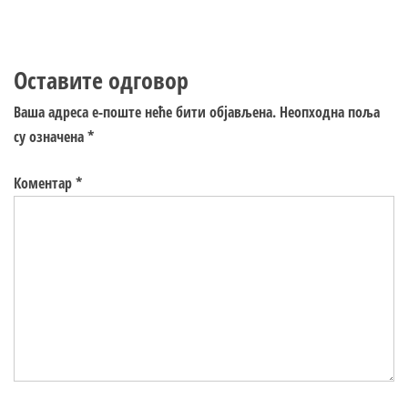
Оставите одговор
Ваша адреса е-поште неће бити објављена.
Неопходна поља
су означена
*
Коментар
*