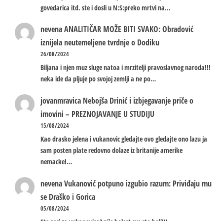
govedarica itd. ste i dosli u N:S:preko mrtvi na…
nevena
ANALITIČAR MOŽE BITI SVAKO: Obradović
iznijela neutemeljene tvrdnje o Dodiku
26/08/2024
Biljana i njen muz sluge natoa i mrzitelji pravoslavnog naroda!!!
neka ide da pljuje po svojoj zemlji a ne po…
jovanmravica
Nebojša Drinić i izbjegavanje priče o
imovini – PREZNOJAVANJE U STUDIJU
15/08/2024
Kao drasko jelena i vukanovic gledajte ovo gledajte ono lazu ja
sam posten plate redovno dolaze iz britanije amerike
nemacke!…
nevena
Vukanović potpuno izgubio razum: Priviđaju mu
se Draško i Gorica
05/08/2024