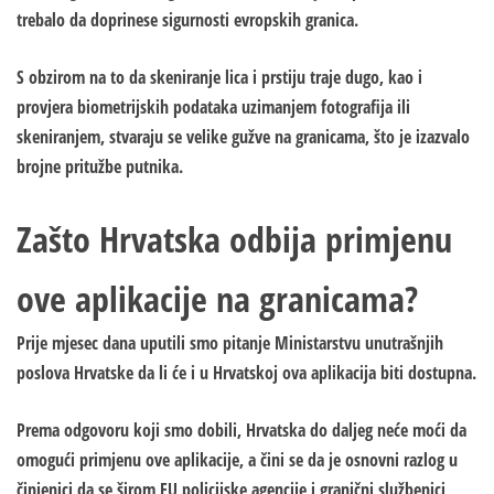
trebalo da doprinese sigurnosti evropskih granica.
S obzirom na to da skeniranje lica i prstiju traje dugo, kao i
provjera biometrijskih podataka uzimanjem fotografija ili
skeniranjem, stvaraju se velike gužve na granicama, što je izazvalo
brojne pritužbe putnika.
Zašto Hrvatska odbija primjenu
ove aplikacije na granicama?
Prije mjesec dana uputili smo pitanje Ministarstvu unutrašnjih
poslova Hrvatske da li će i u Hrvatskoj ova aplikacija biti dostupna.
Prema odgovoru koji smo dobili, Hrvatska do daljeg neće moći da
omogući primjenu ove aplikacije, a čini se da je osnovni razlog u
činjenici da se širom EU policijske agencije i granični službenici