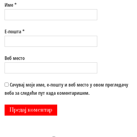
Име
*
Е-пошта
*
Веб место
Сачувај моје име, е-пошту и веб место у овом прегледачу
веба за следећи пут када коментаришем.