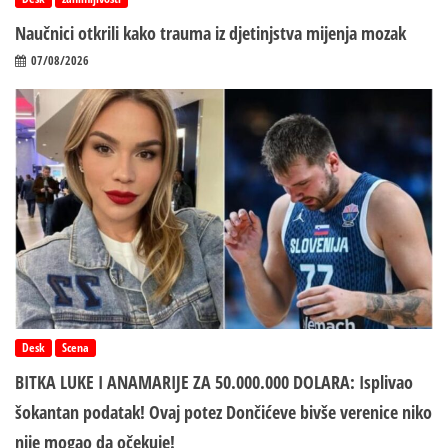
Naučnici otkrili kako trauma iz d‌jetinjstva mijenja mozak
07/08/2026
Desk
Scena
BITKA LUKE I ANAMARIJE ZA 50.000.000 DOLARA: Isplivao
šokantan podatak! Ovaj potez Dončićeve bivše verenice niko
nije mogao da očekuje!