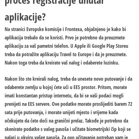
aplikacije?
Na stranici Evropske komisije i Frontexa, objašnjeno je kako bi
aplikacija trebalo da se koristi. Prvo je potrebno da preuzmete
aplikaciju za vaš pametni telefon. U Apple ili Google Play Storeu
treba da potražite aplikaciju Travel to Europe i da je preuzmete.
Nakon toga treba da kreirate vaš nalog i odaberete lozinku.
Nakon što ste kreirali nalog, treba da unesete novo putovanje i da
odaberete zemlju u kojoj ćete ući u EES prostor. Pritom, morate
imati konstantan pristup internetu, da bi se vaši podaci mogli
prenijeti na EES servere. Ove podatke morate proslijediti barem 72
sata prije putovanja, i morate unijeti mjesto i vrijeme kada
očekujete da ćete doći na granični prelaz. Takođe je potrebno da
skenirate podatke s vašeg pasoša i učitate biometrijski čip koji se
nalazi u okviru vašeg pasoša. Za ovo učitavanje potreban vam je