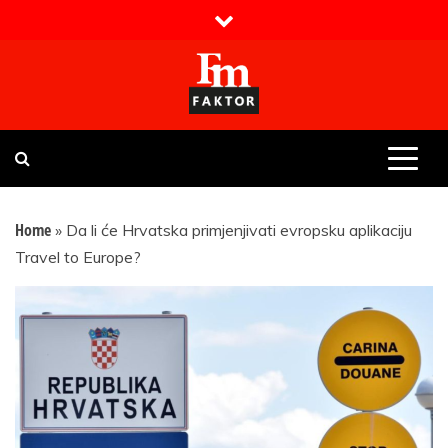
Skip
to
content
Faktor magazin
Uvijek presudan
Home
»
Da li će Hrvatska primjenjivati evropsku aplikaciju
Travel to Europe?