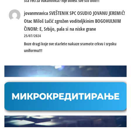
Sta reci za vukanovica? nije bolest sve sto boli!!!
jovanmravica
SVEŠTENIK SPC OSUDIO JOVANU JEREMIĆ!
Otac Miloš Lučić zgrožen voditeljkinim BOGOHULNIM
ČINOM: E, Srbijo, pala si na niske grane
25/07/2024
Boze dragi koje sve starlete nakaze sramote crkvu i srpsku
uniformu!!!