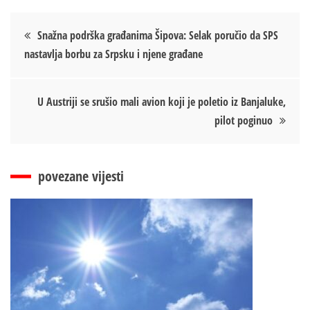
Кретање
Snažna podrška građanima Šipova: Selak poručio da SPS
nastavlja borbu za Srpsku i njene građane
чланка
U Austriji se srušio mali avion koji je poletio iz Banjaluke,
pilot poginuo
povezane vijesti