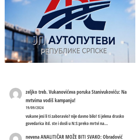
zeljko treb.
Vukanovićeva poruka Stanivukoviću: Na
mrtvima vodiš kampanju!
19/09/2024
vukane jesi li ti zaboravio? nije davno bilo! ti jelena drasko
govedarica itd. ste i dosli u N:S:preko mrtvi na…
nevena
ANALITIČAR MOŽE BITI SVAKO: Obradović