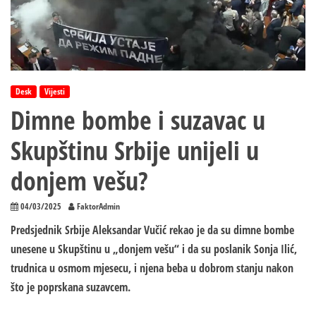
Desk
Vijesti
Dimne bombe i suzavac u
Skupštinu Srbije unijeli u
donjem vešu?
04/03/2025
FaktorAdmin
Predsjednik Srbije Aleksandar Vučić rekao je da su dimne bombe
unesene u Skupštinu u „donjem vešu“ i da su poslanik Sonja Ilić,
trudnica u osmom mjesecu, i njena beba u dobrom stanju nakon
što je poprskana suzavcem.