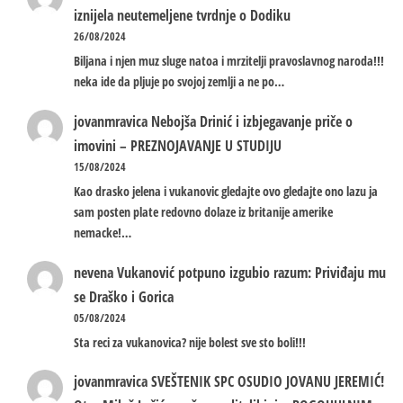
iznijela neutemeljene tvrdnje o Dodiku
26/08/2024
Biljana i njen muz sluge natoa i mrzitelji pravoslavnog naroda!!!
neka ide da pljuje po svojoj zemlji a ne po…
jovanmravica
Nebojša Drinić i izbjegavanje priče o
imovini – PREZNOJAVANJE U STUDIJU
15/08/2024
Kao drasko jelena i vukanovic gledajte ovo gledajte ono lazu ja
sam posten plate redovno dolaze iz britanije amerike
nemacke!…
nevena
Vukanović potpuno izgubio razum: Priviđaju mu
se Draško i Gorica
05/08/2024
Sta reci za vukanovica? nije bolest sve sto boli!!!
jovanmravica
SVEŠTENIK SPC OSUDIO JOVANU JEREMIĆ!