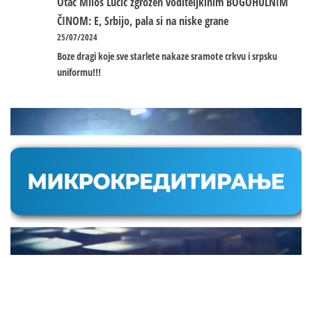
Otac Miloš Lučić zgrožen voditeljkinim BOGOHULNIM
ČINOM: E, Srbijo, pala si na niske grane
25/07/2024
Boze dragi koje sve starlete nakaze sramote crkvu i srpsku
uniformu!!!