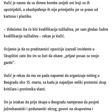
Vučić je naveo da su dimne bombe unijeli oni koji su ih
upotrijebili, a obezbjeđenje ih nije primijetilo jer se prave od
kartona i plastike.
– Videćemo šta će biti kvalifikacija tužilaštva, jer sam gledao čudne
kvalifikacije tužilaštva – rekao je Vučić.
Ocijenio je da su predstavnici opozicije izazvali incidente u
Skupštini zato što im se žuri da obave „prljavi posao za svoje
gazde“.
Vučić je rekao da mu ne pada napamet da organizuje miting u
Beogradu oko 15. marta, za kada je najavljen veliki protestni skup
kritičara i protivnika vlasti.
On je istakao da prije skupa u Beogradu namjerava da posjeti
južnobanatski i podunavski okrug, govori na skupovima i