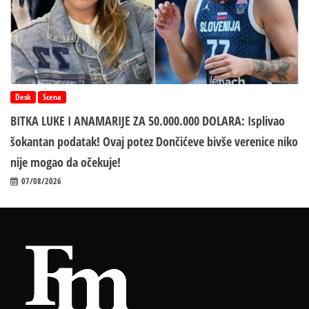
Desk
Scena
BITKA LUKE I ANAMARIJE ZA 50.000.000 DOLARA: Isplivao
šokantan podatak! Ovaj potez Dončićeve bivše verenice niko
nije mogao da očekuje!
07/08/2026