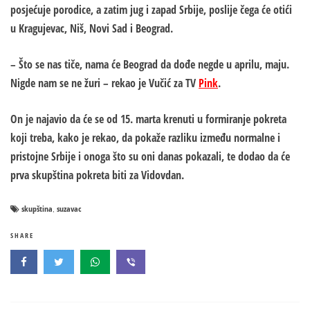
posjećuje porodice, a zatim jug i zapad Srbije, poslije čega će otići
u Kragujevac, Niš, Novi Sad i Beograd.
– Što se nas tiče, nama će Beograd da dođe negde u aprilu, maju.
Nigde nam se ne žuri – rekao je Vučić za TV
Pink
.
On je najavio da će se od 15. marta krenuti u formiranje pokreta
koji treba, kako je rekao, da pokaže razliku između normalne i
pristojne Srbije i onoga što su oni danas pokazali, te dodao da će
prva skupština pokreta biti za Vidovdan.
skupština
suzavac
,
SHARE