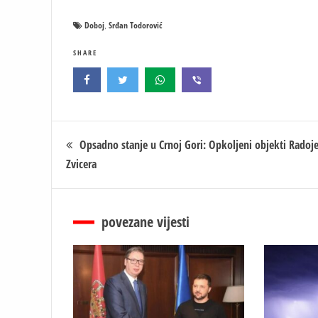
Doboj
Srđan Todorović
,
SHARE
Кретање
Opsadno stanje u Crnoj Gori: Opkoljeni objekti Radoj
Zvicera
чланка
povezane vijesti