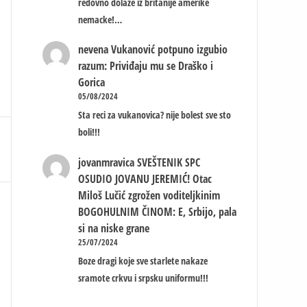
redovno dolaze iz britanije amerike
nemacke!…
nevena
Vukanović potpuno izgubio
razum: Priviđaju mu se Draško i
Gorica
05/08/2024
Sta reci za vukanovica? nije bolest sve sto
boli!!!
jovanmravica
SVEŠTENIK SPC
OSUDIO JOVANU JEREMIĆ! Otac
Miloš Lučić zgrožen voditeljkinim
BOGOHULNIM ČINOM: E, Srbijo, pala
si na niske grane
25/07/2024
Boze dragi koje sve starlete nakaze
sramote crkvu i srpsku uniformu!!!