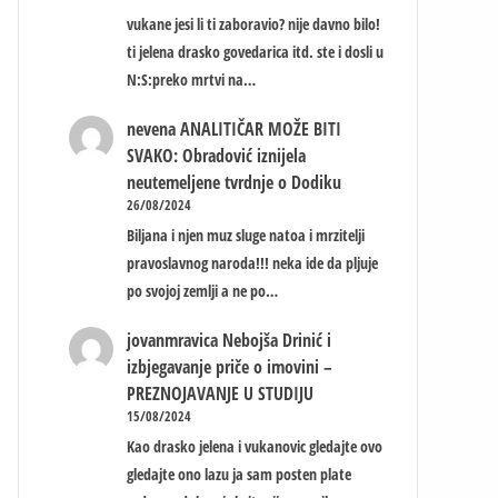
vukane jesi li ti zaboravio? nije davno bilo!
ti jelena drasko govedarica itd. ste i dosli u
N:S:preko mrtvi na…
nevena
ANALITIČAR MOŽE BITI
SVAKO: Obradović iznijela
neutemeljene tvrdnje o Dodiku
26/08/2024
Biljana i njen muz sluge natoa i mrzitelji
pravoslavnog naroda!!! neka ide da pljuje
po svojoj zemlji a ne po…
jovanmravica
Nebojša Drinić i
izbjegavanje priče o imovini –
PREZNOJAVANJE U STUDIJU
15/08/2024
Kao drasko jelena i vukanovic gledajte ovo
gledajte ono lazu ja sam posten plate