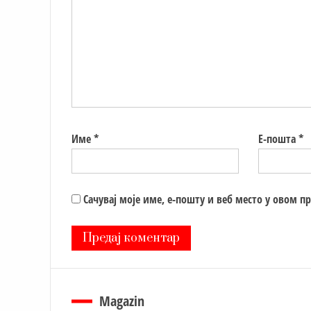
Име
*
Е-пошта
*
Сачувај моје име, е-пошту и веб место у овом п
Magazin