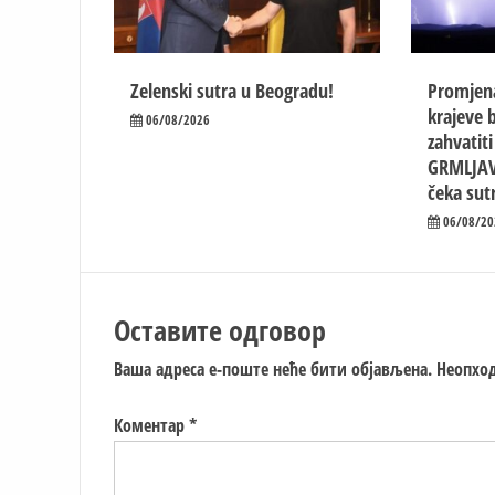
Zelenski sutra u Beogradu!
Promjen
krajeve b
06/08/2026
zahvatit
GRMLJAV
čeka sut
06/08/20
Оставите одговор
Ваша адреса е-поште неће бити објављена.
Неопход
Коментар
*