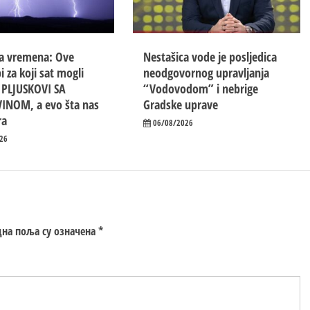
a vremena: Ove
Nestašica vode je posljedica
i za koji sat mogli
neodgovornog upravljanja
i PLJUSKOVI SA
“Vodovodom” i nebrige
INOM, a evo šta nas
Gradske uprave
ra
06/08/2026
26
на поља су означена
*