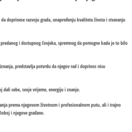
je da doprinese razvoju grada, unapređenju kvaliteta života i stvaranju
, predanog i dostupnog čovjeka, spremnog da pomogne kada je to bilo
znanja, predstavlja potvrdu da njegov rad i doprinos nisu
j dali sebe, svoje vrijeme, energiju i znanje.
anja prema njegovom životnom i profesionalnom putu, ali i trajno
 Doboj i njegove građane.