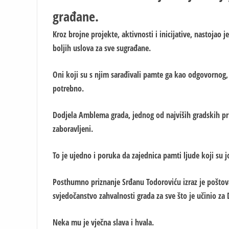
građane.
Kroz brojne projekte, aktivnosti i inicijative, nastojao 
boljih uslova za sve sugrađane.
Oni koji su s njim sarađivali pamte ga kao odgovornog
potrebno.
Dodjela Amblema grada, jednog od najviših gradskih pri
zaboravljeni.
To je ujedno i poruka da zajednica pamti ljude koji su jo
Posthumno priznanje Srđanu Todoroviću izraz je poštov
svjedočanstvo zahvalnosti grada za sve što je učinio za
Neka mu je vječna slava i hvala.