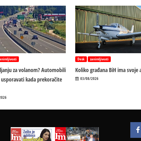
animljivosti
Desk
zanimljivosti
vljanju za volanom? Automobili
Koliko građana BiH ima svoje 
 usporavati kada prekoračite
03/08/2026
2026