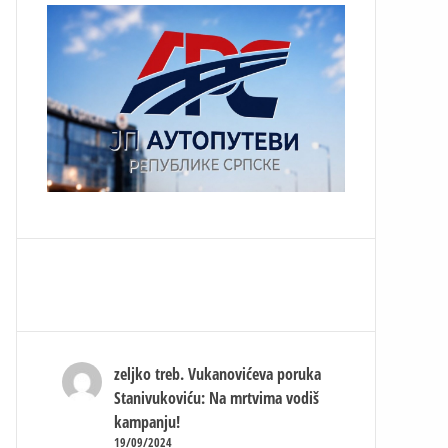
zeljko treb.
Vukanovićeva poruka
Stanivukoviću: Na mrtvima vodiš
kampanju!
19/09/2024