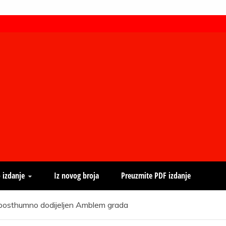
 izdanje
Iz novog broja
Preuzmite PDF izdanje
 posthumno dodijeljen Amblem grada