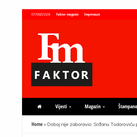
Skip
Faktor magazin
Impressum
07/08/2026
to
content
Faktor magazin
Uvijek presudan
Vijesti
Magazin
Štampano
Home
»
Doboj nije zaboravio: Srđanu Todoroviću