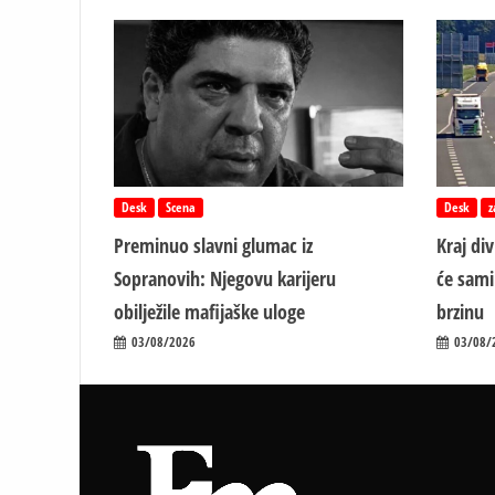
Desk
Scena
Desk
z
Preminuo slavni glumac iz
Kraj di
Sopranovih: Njegovu karijeru
će sami
obilježile mafijaške uloge
brzinu
03/08/2026
03/08/