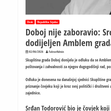
Desk
Republika Srpska
Doboj nije zaboravio: 
dodijeljen Amblem grad
02/06/2026
FaktorAdmin
Skupština grada Doboj donijela je odluku da se Amble
poštovanja i zahvalnosti za njegov dugogodišnji rad, po
Odluka je donesena na današnjoj sjednici Skupštine grad
priznanje čovjeku koji je kroz svoj politički i društven
zajednice.
Srđan Todorović bio je čovjek koji