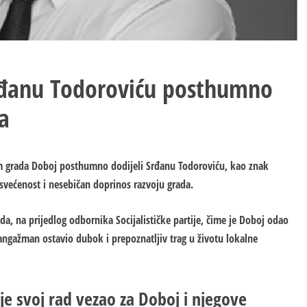
Srđanu Todoroviću posthumno
a
m grada Doboj posthumno dodijeli Srđanu Todoroviću, kao znak
svećenost i nesebičan doprinos razvoju grada.
a, na prijedlog odbornika Socijalističke partije, čime je Doboj odao
i angažman ostavio dubok i prepoznatljiv trag u životu lokalne
 je svoj rad vezao za Doboj i njegove