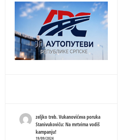
zeljko treb.
Vukanovićeva poruka
Stanivukoviću: Na mrtvima vodiš
kampanju!
19/09/2024