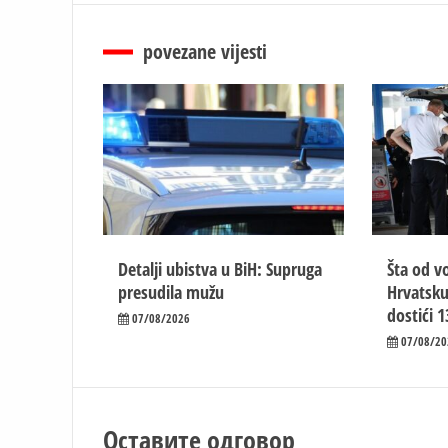
povezane vijesti
Detalji ubistva u BiH: Supruga
Šta od vo
presudila mužu
Hrvatsku
dostići 1
07/08/2026
07/08/20
Оставите одговор