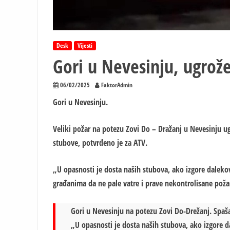
Desk
Vijesti
Gori u Nevesinju, ugrož
06/02/2025
FaktorAdmin
Gori u Nevesinju.
Veliki požar na potezu Zovi Do – Dražanj u Nevesinju u
stubove, potvrđeno je za ATV.
„U opasnosti je dosta naših stubova, ako izgore daleko
građanima da ne pale vatre i prave nekontrolisane požare
Gori u Nevesinju na potezu Zovi Do-Drežanj. Spaša
„U opasnosti je dosta naših stubova, ako izgore d