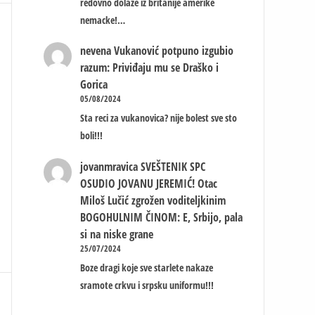
redovno dolaze iz britanije amerike
nemacke!…
nevena
Vukanović potpuno izgubio
razum: Priviđaju mu se Draško i
Gorica
05/08/2024
Sta reci za vukanovica? nije bolest sve sto
boli!!!
jovanmravica
SVEŠTENIK SPC
OSUDIO JOVANU JEREMIĆ! Otac
Miloš Lučić zgrožen voditeljkinim
BOGOHULNIM ČINOM: E, Srbijo, pala
si na niske grane
25/07/2024
Boze dragi koje sve starlete nakaze
sramote crkvu i srpsku uniformu!!!