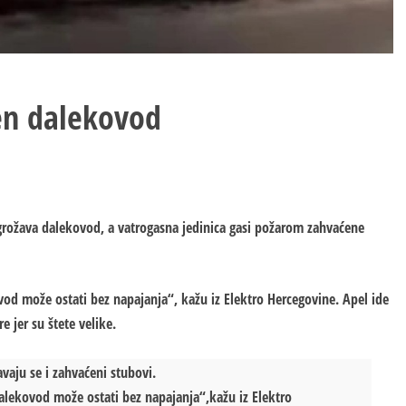
en dalekovod
grožava dalekovod, a vatrogasna jedinica gasi požarom zahvaćene
vod može ostati bez napajanja“, kažu iz Еlektro Hercegovine. Apel ide
 jer su štete velike.
vaju se i zahvaćeni stubovi.
alekovod može ostati bez napajanja“,kažu iz Elektro