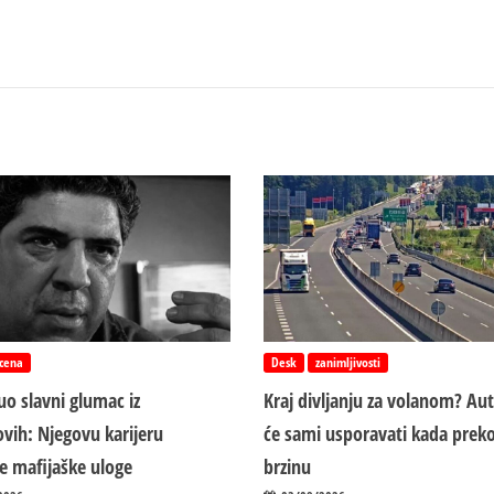
cena
Desk
zanimljivosti
o slavni glumac iz
Kraj divljanju za volanom? Au
vih: Njegovu karijeru
će sami usporavati kada preko
ile mafijaške uloge
brzinu