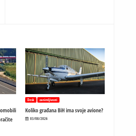
Desk
zanimljivosti
tomobili
Koliko građana BiH ima svoje avione?
račite
03/08/2026