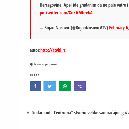
Hercegovine. Apel ide građanim da ne pale vatre i 
pic.twitter.com/XoXAMbrekA
— Bojan Nosović (@BojanNosovicATV)
February 6
autor:
http://atvbl.rs
Nevesinje
požar
,
SHARE
Кретање
Sudar kod „Centruma“ stvorio velike saobraćajne guž
чланка