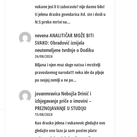
vukane jesi li ti zaboravio? nije davno bilo!
ti jelena drasko govedarica itd. ste i dosli u
N:S:preko mrtvi na…
nevena
ANALITIČAR MOŽE BITI
SVAKO: Obradović iznijela
neutemeljene tvrdnje o Dodiku
26/08/2024
Biljana i njen muz sluge natoa i mrzitelji
pravoslavnog naroda!!! neka ide da pljuje
po svojoj zemlji a ne po…
jovanmravica
Nebojša Drinić i
izbjegavanje priče o imovini –
PREZNOJAVANJE U STUDIJU
15/08/2024
Kao drasko jelena i vukanovic gledajte ovo
gledajte ono lazu ja sam posten plate