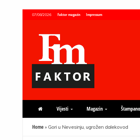
Skip
Faktor magazin
Impressum
07/08/2026
to
content
Faktor magazin
Uvijek presudan
Vijesti
Magazin
Štampano
Home
»
Gori u Nevesinju, ugrožen dalekovod