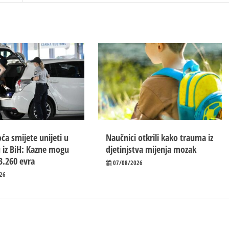
ća smijete unijeti u
Naučnici otkrili kako trauma iz
 iz BiH: Kazne mogu
d‌jetinjstva mijenja mozak
3.260 evra
07/08/2026
26