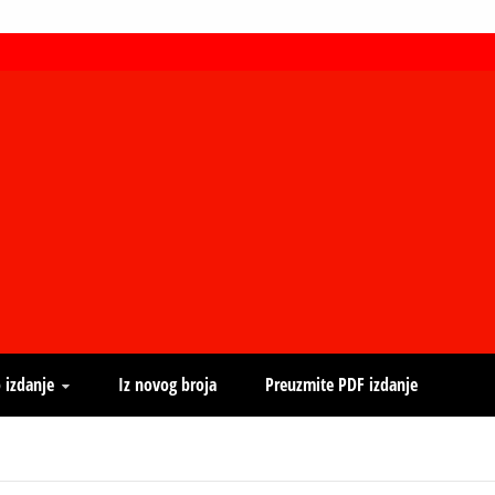
 izdanje
Iz novog broja
Preuzmite PDF izdanje