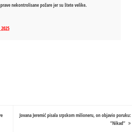
prave nekontrolisane požare jer su štete velike.
, 2025
ve
Jovana Jeremić pisala srpskom milioneru, on objavio poruku:
“Nikad“