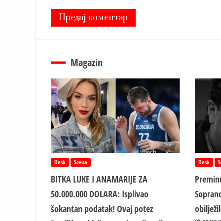
Magazin
Desk
Scena
Desk
S
BITKA LUKE I ANAMARIJE ZA
Preminu
50.000.000 DOLARA: Isplivao
Soprano
šokantan podatak! Ovaj potez
obiljež