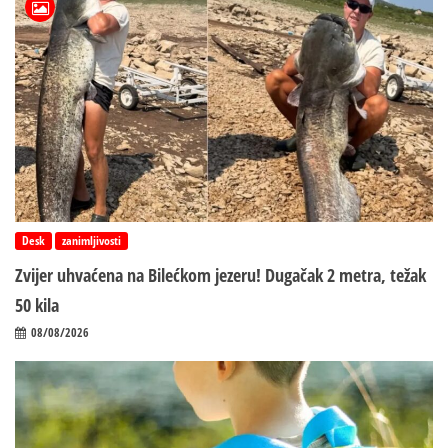
Desk
zanimljivosti
Zvijer uhvaćena na Bilećkom jezeru! Dugačak 2 metra, težak
50 kila
08/08/2026