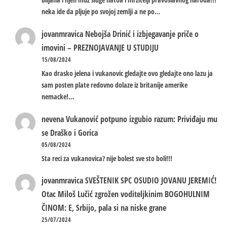
neka ide da pljuje po svojoj zemlji a ne po…
jovanmravica
Nebojša Drinić i izbjegavanje priče o
imovini – PREZNOJAVANJE U STUDIJU
15/08/2024
Kao drasko jelena i vukanovic gledajte ovo gledajte ono lazu ja
sam posten plate redovno dolaze iz britanije amerike
nemacke!…
nevena
Vukanović potpuno izgubio razum: Priviđaju mu
se Draško i Gorica
05/08/2024
Sta reci za vukanovica? nije bolest sve sto boli!!!
jovanmravica
SVEŠTENIK SPC OSUDIO JOVANU JEREMIĆ!
Otac Miloš Lučić zgrožen voditeljkinim BOGOHULNIM
ČINOM: E, Srbijo, pala si na niske grane
25/07/2024