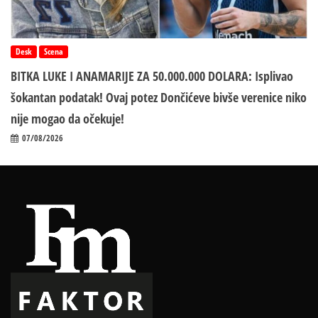
Desk
Scena
BITKA LUKE I ANAMARIJE ZA 50.000.000 DOLARA: Isplivao
šokantan podatak! Ovaj potez Dončićeve bivše verenice niko
nije mogao da očekuje!
07/08/2026