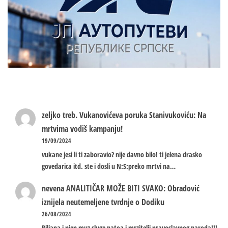
zeljko treb.
Vukanovićeva poruka Stanivukoviću: Na
mrtvima vodiš kampanju!
19/09/2024
vukane jesi li ti zaboravio? nije davno bilo! ti jelena drasko
govedarica itd. ste i dosli u N:S:preko mrtvi na…
nevena
ANALITIČAR MOŽE BITI SVAKO: Obradović
iznijela neutemeljene tvrdnje o Dodiku
26/08/2024
Biljana i njen muz sluge natoa i mrzitelji pravoslavnog naroda!!!