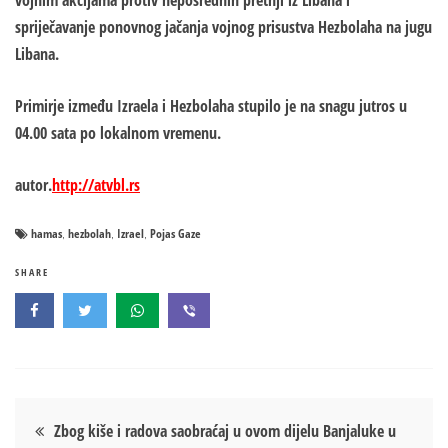
vojnim akcijama protiv neposrednih pretnji iz Libana i
spriječavanje ponovnog jačanja vojnog prisustva Hezbolaha na jugu
Libana.
Primirje između Izraela i Hezbolaha stupilo je na snagu jutros u
04.00 sata po lokalnom vremenu.
autor.
http://atvbl.rs
hamas
hezbolah
Izrael
Pojas Gaze
,
,
,
SHARE
Кретање
Zbog kiše i radova saobraćaj u ovom dijelu Banjaluke u