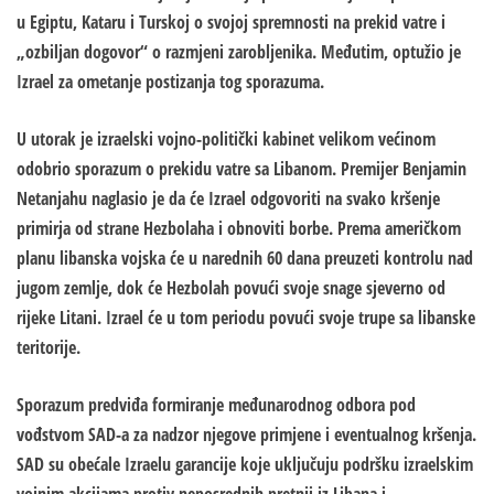
u Еgiptu, Kataru i Turskoj o svojoj spremnosti na prekid vatre i
„ozbiljan dogovor“ o razmjeni zarobljenika. Međutim, optužio je
Izrael za ometanje postizanja tog sporazuma.
U utorak je izraelski vojno-politički kabinet velikom većinom
odobrio sporazum o prekidu vatre sa Libanom. Premijer Benjamin
Netanjahu naglasio je da će Izrael odgovoriti na svako kršenje
primirja od strane Hezbolaha i obnoviti borbe. Prema američkom
planu libanska vojska će u narednih 60 dana preuzeti kontrolu nad
jugom zemlje, dok će Hezbolah povući svoje snage sjeverno od
rijeke Litani. Izrael će u tom periodu povući svoje trupe sa libanske
teritorije.
Sporazum predviđa formiranje međunarodnog odbora pod
vođstvom SAD-a za nadzor njegove primjene i eventualnog kršenja.
SAD su obećale Izraelu garancije koje uključuju podršku izraelskim