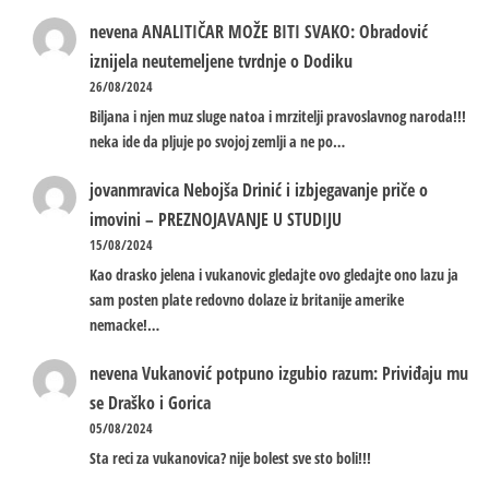
nevena
ANALITIČAR MOŽE BITI SVAKO: Obradović
iznijela neutemeljene tvrdnje o Dodiku
26/08/2024
Biljana i njen muz sluge natoa i mrzitelji pravoslavnog naroda!!!
neka ide da pljuje po svojoj zemlji a ne po…
jovanmravica
Nebojša Drinić i izbjegavanje priče o
imovini – PREZNOJAVANJE U STUDIJU
15/08/2024
Kao drasko jelena i vukanovic gledajte ovo gledajte ono lazu ja
sam posten plate redovno dolaze iz britanije amerike
nemacke!…
nevena
Vukanović potpuno izgubio razum: Priviđaju mu
se Draško i Gorica
05/08/2024
Sta reci za vukanovica? nije bolest sve sto boli!!!