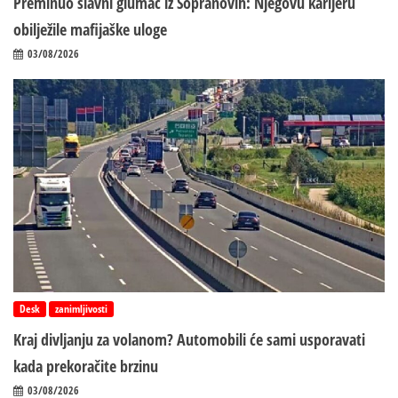
Preminuo slavni glumac iz Sopranovih: Njegovu karijeru
obilježile mafijaške uloge
03/08/2026
Desk
zanimljivosti
Kraj divljanju za volanom? Automobili će sami usporavati
kada prekoračite brzinu
03/08/2026