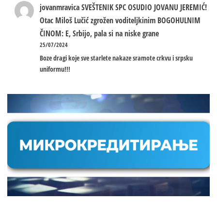
jovanmravica
SVEŠTENIK SPC OSUDIO JOVANU JEREMIĆ!
Otac Miloš Lučić zgrožen voditeljkinim BOGOHULNIM
ČINOM: E, Srbijo, pala si na niske grane
25/07/2024
Boze dragi koje sve starlete nakaze sramote crkvu i srpsku
uniformu!!!