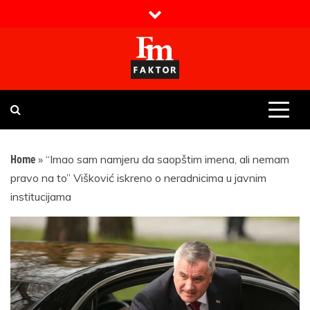
Skip
to
content
Faktor magazin
Uvijek presudan
Home
»
“Imao sam namjeru da saopštim imena, ali nemam
pravo na to” Višković iskreno o neradnicima u javnim
institucijama