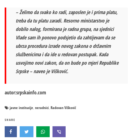
– Želimo da svako ko radi, zaposlen je i prima platu,
treba da tu platu zaradi. Resorno ministarstvo je
dobilo nalog, formirana je radna grupa, na sjednici
Vlade sam ih ponovo podsjetio da zahtijevam da se
ubrza procedura izrade novog zakona o državnim
službenicima i da ide u redovan postupak. Kada
usvojimo novi zakon, da on bude po mjeri Republike
Srpske – naveo je Višković.
autor:srpskainfo.com
javne institucije
neradnici
Radovan Višković
,
,
SHARE