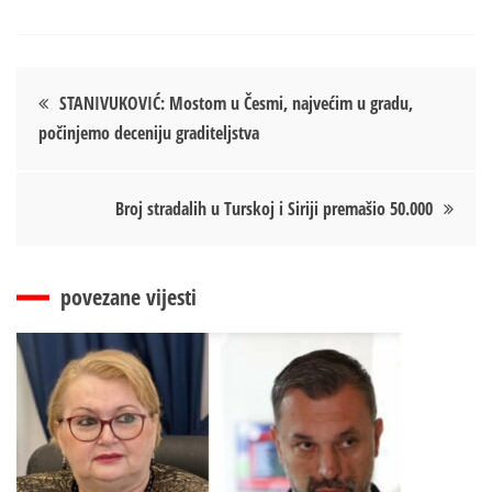
Кретање
STANIVUKOVIĆ: Mostom u Česmi, najvećim u gradu,
počinjemo deceniju graditeljstva
чланка
Broj stradalih u Turskoj i Siriji premašio 50.000
povezane vijesti