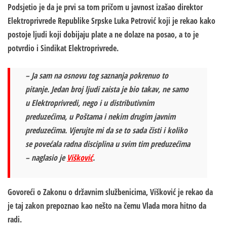
Podsjetio je da je prvi sa tom pričom u javnost izašao direktor
Elektroprivrede Republike Srpske Luka Petrović koji je rekao kako
postoje ljudi koji dobijaju plate a ne dolaze na posao, a to je
potvrdio i Sindikat Elektroprivrede.
– Ja sam na osnovu tog saznanja pokrenuo to
pitanje. Jedan broj ljudi zaista je bio takav, ne samo
u Elektroprivredi, nego i u distributivnim
preduzećima, u Poštama i nekim drugim javnim
preduzećima. Vjerujte mi da se to sada čisti i koliko
se povećala radna disciplina u svim tim preduzećima
– naglasio je
Višković
.
Govoreći o Zakonu o državnim službenicima, Višković je rekao da
je taj zakon prepoznao kao nešto na čemu Vlada mora hitno da
radi.