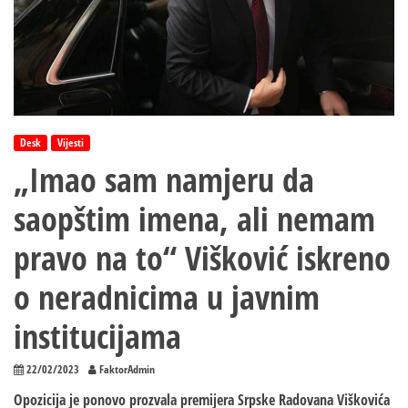
Desk
Vijesti
„Imao sam namjeru da
saopštim imena, ali nemam
pravo na to“ Višković iskreno
o neradnicima u javnim
institucijama
22/02/2023
FaktorAdmin
Opozicija je ponovo prozvala premijera Srpske Radovana Viškovića