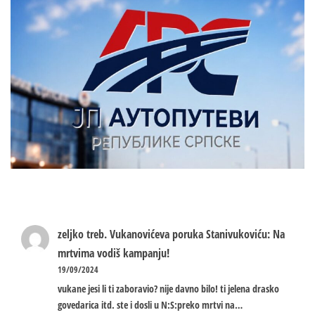
zeljko treb.
Vukanovićeva poruka Stanivukoviću: Na
mrtvima vodiš kampanju!
19/09/2024
vukane jesi li ti zaboravio? nije davno bilo! ti jelena drasko
govedarica itd. ste i dosli u N:S:preko mrtvi na…