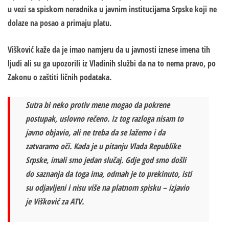
u vezi sa spiskom neradnika u javnim institucijama Srpske koji ne
dolaze na posao a primaju platu.
Višković kaže da je imao namjeru da u javnosti iznese imena tih
ljudi ali su ga upozorili iz Vladinih službi da na to nema pravo, po
Zakonu o zaštiti ličnih podataka.
Sutra bi neko protiv mene mogao da pokrene
postupak, uslovno rečeno. Iz tog razloga nisam to
javno objavio, ali ne treba da se lažemo i da
zatvaramo oči. Kada je u pitanju Vlada Republike
Srpske, imali smo jedan slučaj. Gdje god smo došli
do saznanja da toga ima, odmah je to prekinuto, isti
su odjavljeni i nisu više na platnom spisku – izjavio
je Višković za ATV.