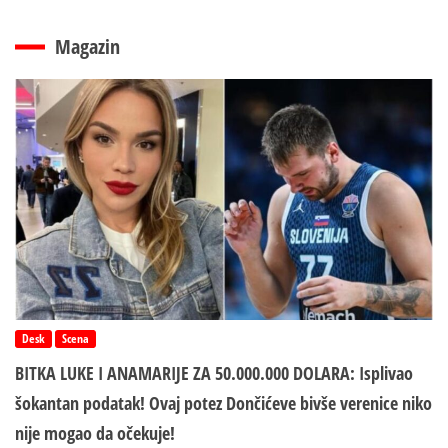
Magazin
Desk
Scena
BITKA LUKE I ANAMARIJE ZA 50.000.000 DOLARA: Isplivao
šokantan podatak! Ovaj potez Dončićeve bivše verenice niko
nije mogao da očekuje!