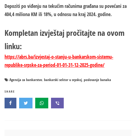
Depoziti po viđenju na tekućim računima građana su povećani za
404,4 miliona KM ili 18%, u odnosu na kraj 2024. godine.
Kompletan izvještaj pročitajte na ovom
linku:
https://abrs.ba/izvjestaj-o-stanju-u-bankarskom-sistemu-
republike-srpske-za-period-01-01-31-12-2025-godine/
Agencija za bankarstvo
bankarski sektor u srpskoj
poslovanje banaka
,
,
SHARE