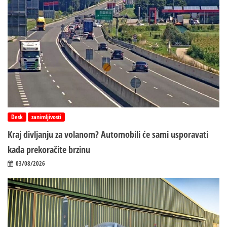
Desk
zanimljivosti
Kraj divljanju za volanom? Automobili će sami usporavati
kada prekoračite brzinu
03/08/2026