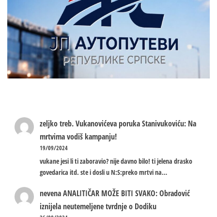
zeljko treb.
Vukanovićeva poruka Stanivukoviću: Na
mrtvima vodiš kampanju!
19/09/2024
vukane jesi li ti zaboravio? nije davno bilo! ti jelena drasko
govedarica itd. ste i dosli u N:S:preko mrtvi na…
nevena
ANALITIČAR MOŽE BITI SVAKO: Obradović
iznijela neutemeljene tvrdnje o Dodiku