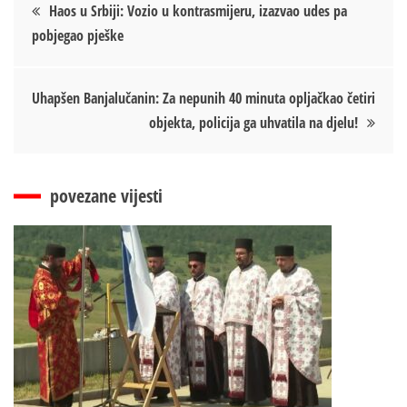
Кретање
Haos u Srbiji: Vozio u kontrasmijeru, izazvao udes pa
pobjegao pješke
чланка
Uhapšen Banjalučanin: Za nepunih 40 minuta opljačkao četiri
objekta, policija ga uhvatila na djelu!
povezane vijesti