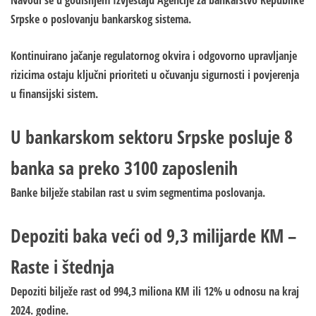
Navodi se u godišnjem Izvještaju Agencije za bankarstvo Republike
Srpske o poslovanju bankarskog sistema.
Kontinuirano jačanje regulatornog okvira i odgovorno upravljanje
rizicima ostaju ključni prioriteti u očuvanju sigurnosti i povjerenja
u finansijski sistem.
U bankarskom sektoru Srpske posluje 8
banka sa preko 3100 zaposlenih
Banke bilježe stabilan rast u svim segmentima poslovanja.
Depoziti baka veći od 9,3 milijarde KM –
Raste i štednja
Depoziti bilježe rast od 994,3 miliona KM ili 12% u odnosu na kraj
2024. godine.