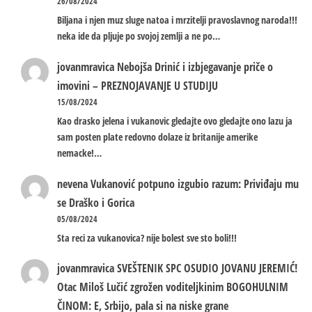
26/08/2024
Biljana i njen muz sluge natoa i mrzitelji pravoslavnog naroda!!!
neka ide da pljuje po svojoj zemlji a ne po…
jovanmravica
Nebojša Drinić i izbjegavanje priče o
imovini – PREZNOJAVANJE U STUDIJU
15/08/2024
Kao drasko jelena i vukanovic gledajte ovo gledajte ono lazu ja
sam posten plate redovno dolaze iz britanije amerike
nemacke!…
nevena
Vukanović potpuno izgubio razum: Priviđaju mu
se Draško i Gorica
05/08/2024
Sta reci za vukanovica? nije bolest sve sto boli!!!
jovanmravica
SVEŠTENIK SPC OSUDIO JOVANU JEREMIĆ!
Otac Miloš Lučić zgrožen voditeljkinim BOGOHULNIM
ČINOM: E, Srbijo, pala si na niske grane