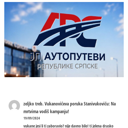
zeljko treb.
Vukanovićeva poruka Stanivukoviću: Na
mrtvima vodiš kampanju!
19/09/2024
vukane jesi li ti zaboravio? nije davno bilo! ti jelena drasko