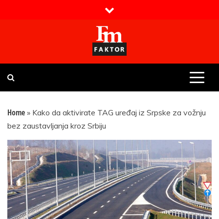
Skip
to
content
Faktor magazin
Uvijek presudan
Home
»
Kako da aktivirate TAG uređaj iz Srpske za vožnju
bez zaustavljanja kroz Srbiju