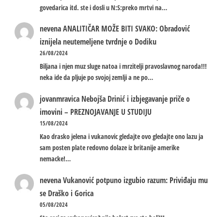
govedarica itd. ste i dosli u N:S:preko mrtvi na…
nevena
ANALITIČAR MOŽE BITI SVAKO: Obradović
iznijela neutemeljene tvrdnje o Dodiku
26/08/2024
Biljana i njen muz sluge natoa i mrzitelji pravoslavnog naroda!!!
neka ide da pljuje po svojoj zemlji a ne po…
jovanmravica
Nebojša Drinić i izbjegavanje priče o
imovini – PREZNOJAVANJE U STUDIJU
15/08/2024
Kao drasko jelena i vukanovic gledajte ovo gledajte ono lazu ja
sam posten plate redovno dolaze iz britanije amerike
nemacke!…
nevena
Vukanović potpuno izgubio razum: Priviđaju mu
se Draško i Gorica
05/08/2024