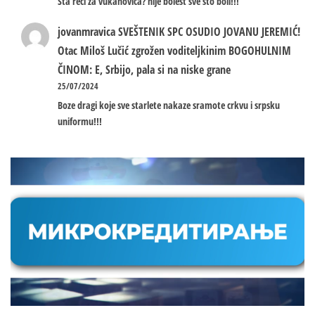
Sta reci za vukanovica? nije bolest sve sto boli!!!
jovanmravica
SVEŠTENIK SPC OSUDIO JOVANU JEREMIĆ!
Otac Miloš Lučić zgrožen voditeljkinim BOGOHULNIM
ČINOM: E, Srbijo, pala si na niske grane
25/07/2024
Boze dragi koje sve starlete nakaze sramote crkvu i srpsku
uniformu!!!