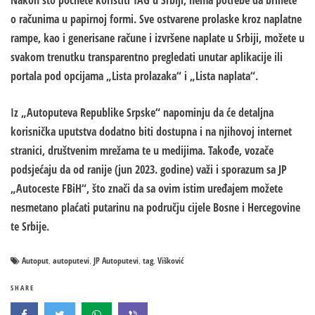
Nakon što počnete koristiti TAG u Srbiji, nema potrebe da brinete
o računima u papirnoj formi. Sve ostvarene prolaske kroz naplatne
rampe, kao i generisane račune i izvršene naplate u Srbiji, možete u
svakom trenutku transparentno pregledati unutar aplikacije ili
portala pod opcijama „Lista prolazaka“ i „Lista naplata“.
Iz „Autoputeva Republike Srpske“ napominju da će detaljna
korisnička uputstva dodatno biti dostupna i na njihovoj internet
stranici, društvenim mrežama te u medijima. Takođe, vozače
podsjećaju da od ranije (jun 2023. godine) važi i sporazum sa JP
„Autoceste FBiH“, što znači da sa ovim istim uređajem možete
nesmetano plaćati putarinu na području cijele Bosne i Hercegovine
te Srbije.
Autoput
autoputevi
JP Autoputevi
tag
Višković
,
,
,
,
SHARE