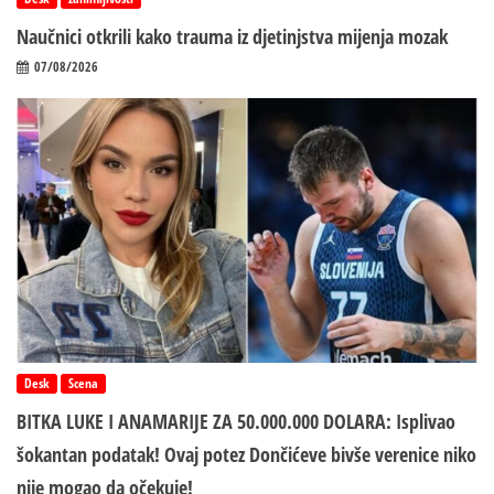
Naučnici otkrili kako trauma iz d‌jetinjstva mijenja mozak
07/08/2026
Desk
Scena
BITKA LUKE I ANAMARIJE ZA 50.000.000 DOLARA: Isplivao
šokantan podatak! Ovaj potez Dončićeve bivše verenice niko
nije mogao da očekuje!