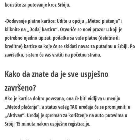
koristite za putovanje kroz Srbiju.
-Dodavanje platne kartice: Uđite u opciju „Metod plaćanja“ i
kliknite na „Dodaj karticu“. Otvoriće se novi prozor u koji je
potrebno ujedno upisati podatke sa vaše platne (debitne ili
kreditne) kartice sa koje će se skidati novac za putarinu u Srbiji. Po
završetku, sistem će vas vratiti na početnu stranu.
Kako da znate da je sve uspješno
završeno?
Ako je kartica dobro povezana, ona će biti vidljiva u meniju
„Metod plaćanja“, a status vašeg TAG uređaja će se promijeniti u
„Aktivan“. Uređaj je spreman za korištenje na auto-putevima u
Srbiji 15 minuta nakon uspješne registracije.