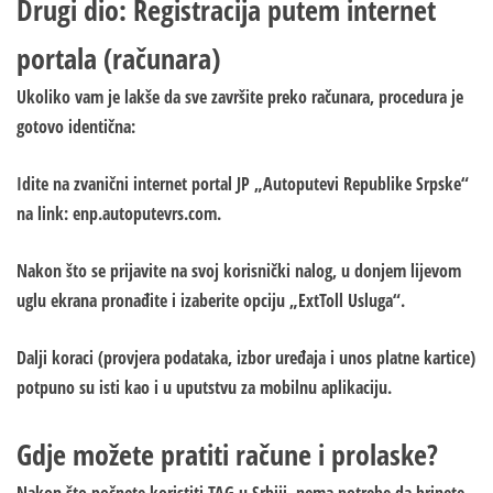
Drugi dio: Registracija putem internet
portala (računara)
Ukoliko vam je lakše da sve završite preko računara, procedura je
gotovo identična:
Idite na zvanični internet portal JP „Autoputevi Republike Srpske“
na link: enp.autoputevrs.com.
Nakon što se prijavite na svoj korisnički nalog, u donjem lijevom
uglu ekrana pronađite i izaberite opciju „ExtToll Usluga“.
Dalji koraci (provjera podataka, izbor uređaja i unos platne kartice)
potpuno su isti kao i u uputstvu za mobilnu aplikaciju.
Gdje možete pratiti račune i prolaske?