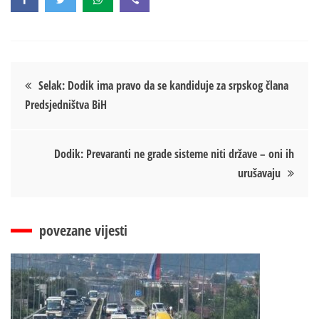
Кретање
Selak: Dodik ima pravo da se kandiduje za srpskog člana
Predsjedništva BiH
чланка
Dodik: Prevaranti ne grade sisteme niti države – oni ih
urušavaju
povezane vijesti