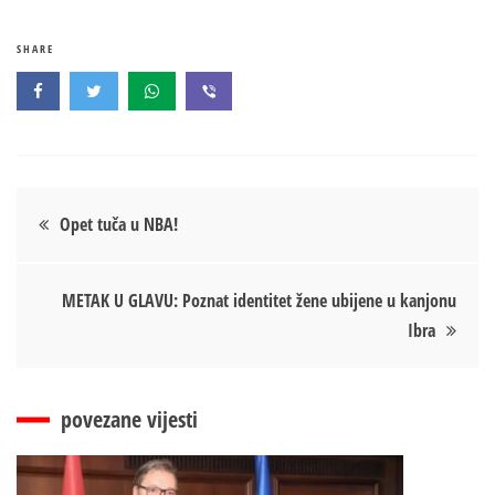
SHARE
Кретање
Opet tuča u NBA!
чланка
METAK U GLAVU: Poznat identitet žene ubijene u kanjonu
Ibra
povezane vijesti