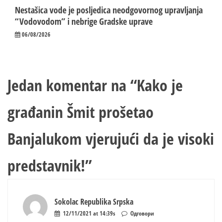
Nestašica vode je posljedica neodgovornog upravljanja
“Vodovodom” i nebrige Gradske uprave
06/08/2026
Jedan komentar na “
Kako je
građanin Šmit prošetao
Banjalukom vjerujući da je visoki
predstavnik!
”
Sokolac Republika Srpska
12/11/2021 at 14:39s
Одговори