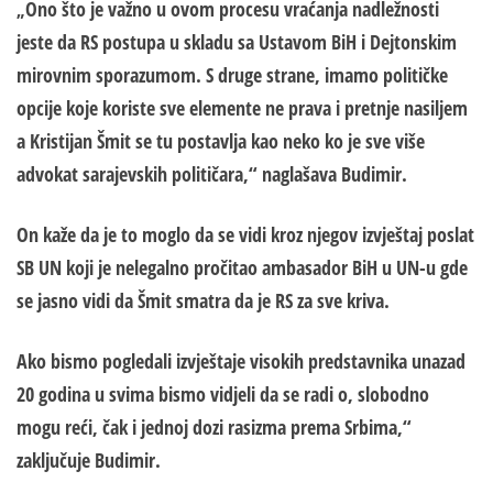
Ono što je važno u ovom procesu vraćanja nadležnosti
„
jeste da RS postupa u skladu sa Ustavom BiH i
Dejtonskim
mirovnim sporazumom
. S druge strane, imamo političke
opcije koje koriste sve elemente ne prava i pretnje nasiljem
a
Kristijan Šmit
se tu postavlja kao neko ko je sve više
advokat sarajevskih političara,“ naglašava Budimir.
On kaže da je to moglo da se vidi kroz njegov
izv
j
eštaj
poslat
SB UN koji je nelegalno pročitao ambasador BiH u UN-u gde
se jasno vidi da Šmit smatra da je RS za sve kriva.
Ako bismo pogledali
izv
j
eštaje
visokih predstavnika unazad
20 godina u svima bismo vidjeli da se radi o, slobodno
mogu reći, čak i jednoj dozi rasizma prema Srbima,“
zaključuje Budimir.