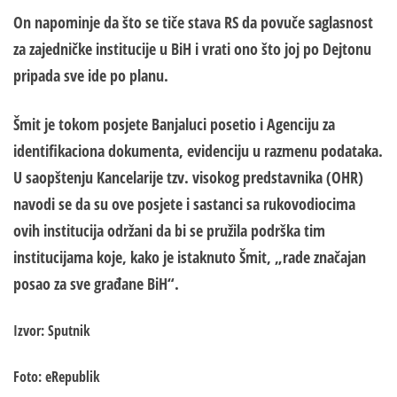
On napominje da što se tiče stava RS da povuče saglasnost
za zajedničke institucije u BiH i vrati ono što joj po Dejtonu
pripada sve ide po planu.
Šmit je tokom posjete Banjaluci
posetio i Agenciju za
identifikaciona dokumenta, evidenciju u razmenu podataka.
U saopštenju Kancelarije tzv. visokog predstavnika (OHR)
navodi se da su ove posjete i sastanci sa rukovodiocima
ovih institucija održani da bi se pružila podrška tim
institucijama koje, kako je istaknuto Šmit, „rade značajan
posao za sve građane BiH“.
Izvor: Sputnik
Foto: eRepublik