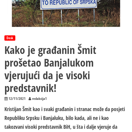
Desk
Kako je građanin Šmit
prošetao Banjalukom
vjerujući da je visoki
predstavnik!
12/11/2021
redakcija1
Kristijan Šmit kao i svaki građanin i stranac može da
pos
ј
eti
R
epubliku
S
rpsku
i Banjaluku, bilo kada, ali ne i kao
takozvani visoki predstavnik BiH, u šta i dalje vjeruje da