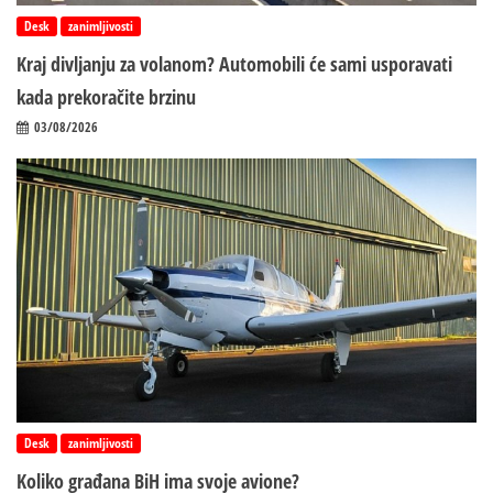
Desk
zanimljivosti
Kraj divljanju za volanom? Automobili će sami usporavati
kada prekoračite brzinu
03/08/2026
Desk
zanimljivosti
Koliko građana BiH ima svoje avione?