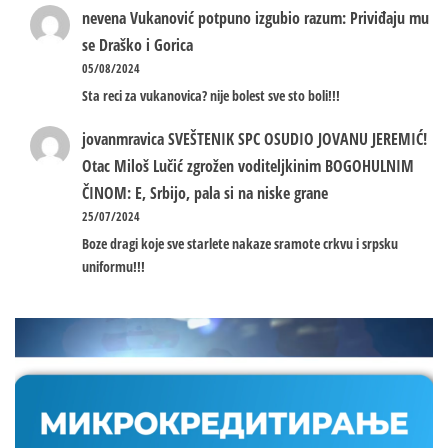
nevena
Vukanović potpuno izgubio razum: Priviđaju mu
se Draško i Gorica
05/08/2024
Sta reci za vukanovica? nije bolest sve sto boli!!!
jovanmravica
SVEŠTENIK SPC OSUDIO JOVANU JEREMIĆ!
Otac Miloš Lučić zgrožen voditeljkinim BOGOHULNIM
ČINOM: E, Srbijo, pala si na niske grane
25/07/2024
Boze dragi koje sve starlete nakaze sramote crkvu i srpsku
uniformu!!!