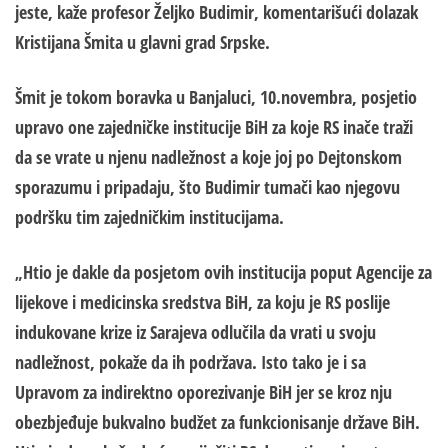
jeste, kaže profesor Željko Budimir, komentarišući dolazak
Kristijana Šmita u glavni grad Srpske.
Šmit je tokom boravka u Banjaluci,
10.novembra,
pos
j
etio
upravo one zajedničke institucije BiH za koje RS inače traži
da se vrate u njenu nadležnost a koje joj po Dejtonskom
sporazumu i pripadaju, što Budimir tumači kao njegovu
podršku tim zajedničkim institucijama.
Htio je dakle da
pos
j
etom
ovih institucija poput Agencije za
„
lijekove i medicinska sredstva BiH, za koju je RS poslije
indukovane krize iz Sarajeva odlučila da vrati u svoju
nadležnost, pokaže da ih podržava. Isto tako je i sa
Upravom za indirektno oporezivanje BiH jer se kroz nju
obezb
j
eđuje
bukvalno budžet za funkcionisanje države BiH.