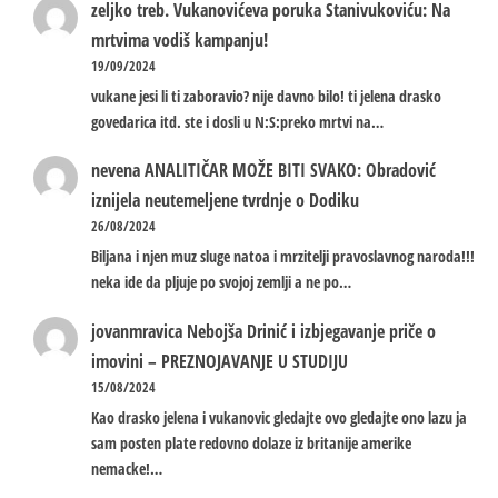
zeljko treb.
Vukanovićeva poruka Stanivukoviću: Na
mrtvima vodiš kampanju!
19/09/2024
vukane jesi li ti zaboravio? nije davno bilo! ti jelena drasko
govedarica itd. ste i dosli u N:S:preko mrtvi na…
nevena
ANALITIČAR MOŽE BITI SVAKO: Obradović
iznijela neutemeljene tvrdnje o Dodiku
26/08/2024
Biljana i njen muz sluge natoa i mrzitelji pravoslavnog naroda!!!
neka ide da pljuje po svojoj zemlji a ne po…
jovanmravica
Nebojša Drinić i izbjegavanje priče o
imovini – PREZNOJAVANJE U STUDIJU
15/08/2024
Kao drasko jelena i vukanovic gledajte ovo gledajte ono lazu ja
sam posten plate redovno dolaze iz britanije amerike
nemacke!…