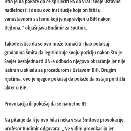
Ht
i
o
je da pokaže da će
spr
ij
ečiti
RS da vrati svoje ustavne
nadležnosti i da su ovo institucije koje on štiti u
vanustavnom sistemu koji je napravljen u BiH nakon
Dejtona,“ objašnjava
Budimir za Sputnik.
T
akođe ističe da se ovo može tumačiti i kao pokušaj
građanina Šmita
da legitimizuje svoju poziciju nakon što je
S
avjet bezbjednosti
UN-
a
odbacio njegovo obraćanje jer nije
izabran u skladu sa procedurom i Ustavom BiH. Drugim
r
ij
ečima
, ovo je njegov pokušaj da pokaže da ostaje politički
akter u BiH.
Provokacija ili pokušaj da se nametne RS
Na pitanje da li je ovo bila i neka vrsta Šmitove provokacije,
profesor Budimir odgovara: „Ne vidim provokaciju jer