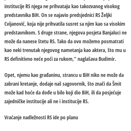
institucije RS njega ne prihvataju kao takozvanog visokog
predstavnika BiH. On se najavio
preds
j
ednici
RS Željki
Cvijanović, koja nije prihvatila susret sa njim kao sa visokim
predstavnikom. S druge strane, njegova
pos
j
eta
Banjaluci ne
može da nanese štetu RS. Tako da ovo možemo posmatrati
kao neki trenutak njegovog nametanja kao aktera, što mu u
RS definitivno neće poći za rukom,“ naglašava Budimir.
Opet, njemu kao građaninu, strancu u BiH niko ne može da
zabrani kretanje, dodaje naš sagovornik, što znači da Šmit
može kad hoće da dođe u bilo koji
d
i
o
BiH, ili da
pos
j
ećuje
zajedničke institucije ali ne i institucije RS.
Vraćanje nadležnosti RS ide po planu