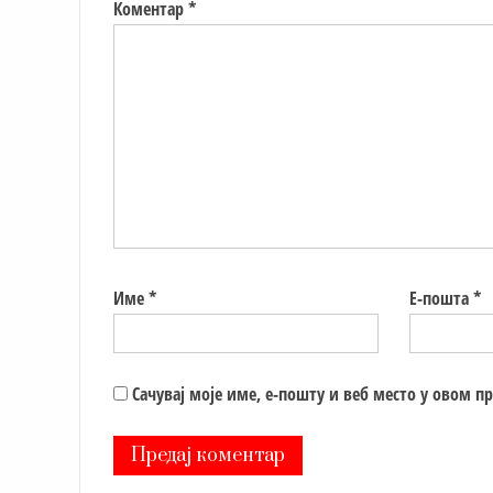
Коментар
*
Име
*
Е-пошта
*
Сачувај моје име, е-пошту и веб место у овом п