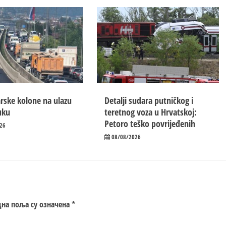
rske kolone na ulazu
Detalji sudara putničkog i
uku
teretnog voza u Hrvatskoj:
Petoro teško povrijeđenih
26
08/08/2026
на поља су означена
*