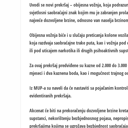
Uvodi se novi prekršaj – obijesna vožnja, koja podrazu
svjetlosni saobraćajni znak kojim mu je zabranjen prol
najveće dozvoljene brzine, odnosno van naselja brzino
Obijesna vožnja biće i u slučaju preticanja kolone vozil
koja razdvaja saobraćajne trake puta, kao i vožnja pod
ili pod uticajem narkotika ili drugih psihoaktivnih sups
Za ovaj prekršaj predviđene su kazne od 2.000 do 3.000 
mjeseci i dva kaznena boda, kao i mogućnost trajnog o
Iz MUP-a su naveli da će nastaviti sa pojačanim kontro
evidentiranih prekršaja.
Akcenat će biti na prekoračenju dozvoljene brzine kret
supstanci, nekorištenju bezbjednosnog pojasa, nepropi
prekršajima kojima se ugrožava bezbjednost saobraćaja