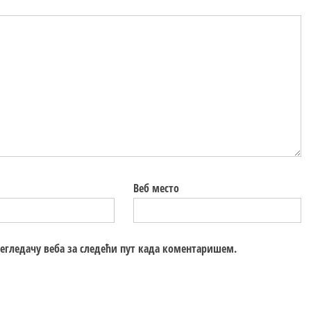
Веб место
регледачу веба за следећи пут када коментаришем.