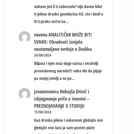
vukane jesi li ti zaboravio? nije davno bilo!
ti jelena drasko govedarica itd. ste i dosli u
N:S:preko mrtvi na…
nevena
ANALITIČAR MOŽE BITI
SVAKO: Obradović iznijela
neutemeljene tvrdnje o Dodiku
26/08/2024
Biljana i njen muz sluge natoa i mrzitelji
pravoslavnog naroda!!! neka ide da pljuje
po svojoj zemlji a ne po…
jovanmravica
Nebojša Drinić i
izbjegavanje priče o imovini –
PREZNOJAVANJE U STUDIJU
15/08/2024
Kao drasko jelena i vukanovic gledajte ovo
gledajte ono lazu ja sam posten plate