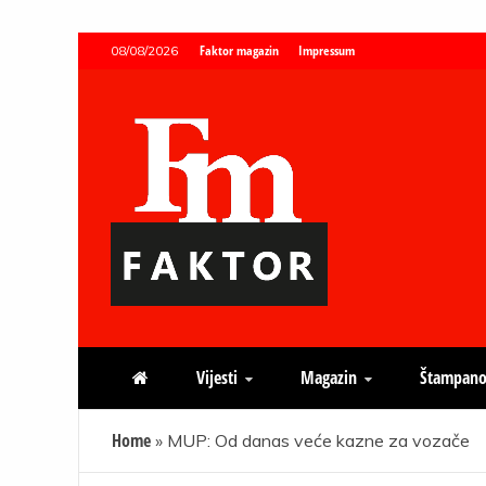
Skip
Faktor magazin
Impressum
08/08/2026
to
content
Faktor magazin
Uvijek presudan
Vijesti
Magazin
Štampano
Home
»
MUP: Od danas veće kazne za vozače