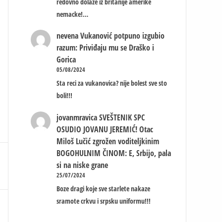
redovno dolaze iz britanije amerike
nemacke!…
nevena
Vukanović potpuno izgubio
razum: Priviđaju mu se Draško i
Gorica
05/08/2024
Sta reci za vukanovica? nije bolest sve sto
boli!!!
jovanmravica
SVEŠTENIK SPC
OSUDIO JOVANU JEREMIĆ! Otac
Miloš Lučić zgrožen voditeljkinim
BOGOHULNIM ČINOM: E, Srbijo, pala
si na niske grane
25/07/2024
Boze dragi koje sve starlete nakaze
sramote crkvu i srpsku uniformu!!!