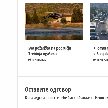
Sva požarišta na području
Kilometa
Trebinja ugašena
u Banjal
08/08/2026
08/08/20
Оставите одговор
Ваша адреса е-поште неће бити објављена.
Неопход