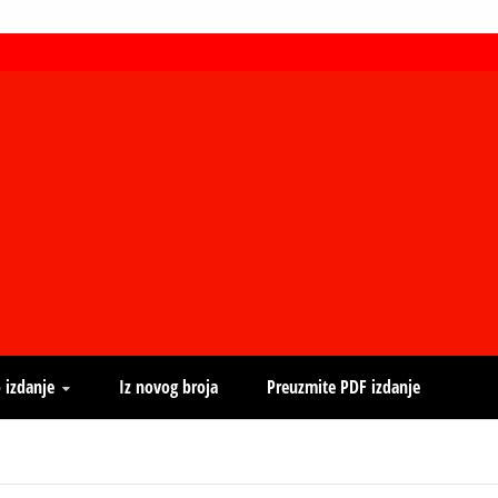
 izdanje
Iz novog broja
Preuzmite PDF izdanje