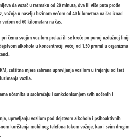
mijeva da vozač u razmaku od 20 minuta, dva ili više puta prođe
az, vožnja u naselju brzinom većom od 40 kilometara na čas iznad
m većom od 60 kilometara na čas.
a pri čemu svojim vozilom prelazi ili se kreće po punoj uzdužnoj liniji
 dejstvom alkohola u koncentraciji većoj od 1,50 promil u organizmu
tanci.
KM, zaštitna mjera zabrana upravljanja vozilom u trajanju od šest
duzimanja vozila.
lama učesnika u saobraćaju i sankcionisanjem svih uočenih i
anja, upravljanju vozilom pod dejstvom alkohola i psihoaktivnih
snom korištenja mobilnog telefona tokom vožnje, kao i svim drugim
.