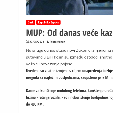
Desk
Republika Srpska
MUP: Od danas veće kaz
27/05/2026
FaktorAdmin
Na snagu danas stupa novi Zakon o izmjenama 
putevima u BiH kojim su, između ostalog, znatno
vožnje i nevezanje pojasa.
Uvedene su znatne izmjene s ciljem unapređenja bezbjed
nezgoda sa najtežim posljedicama, saopšteno je iz Mini
Kazne za korištenje mobilnog telefona, korištenje uređ
brzine kretanja vozila, kao i nekorištenje bezbjednosn
do 400 KM.