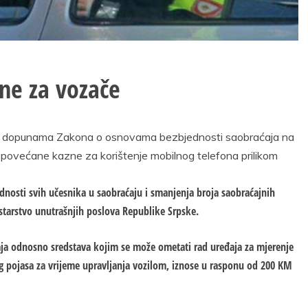
ne za vozače
i dopunama Zakona o osnovama bezbjednosti saobraćaja na
 povećane kazne za korištenje mobilnog telefona prilikom
nosti svih učesnika u saobraćaju i smanjenja broja saobraćajnih
starstvo unutrašnjih poslova Republike Srpske.
aja odnosno sredstava kojim se može ometati rad uređaja za mjerenje
og pojasa za vrijeme upravljanja vozilom, iznose u rasponu od 200 KM