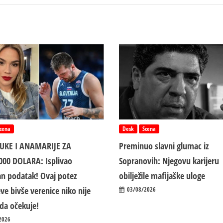
cena
Desk
Scena
LUKE I ANAMARIJE ZA
Preminuo slavni glumac iz
000 DOLARA: Isplivao
Sopranovih: Njegovu karijeru
n podatak! Ovaj potez
obilježile mafijaške uloge
ve bivše verenice niko nije
03/08/2026
da očekuje!
2026