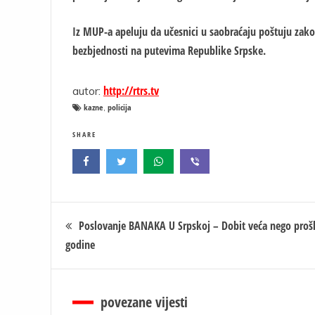
Iz MUP-a apeluju da učesnici u saobraćaju poštuju za
bezbjednosti na putevima Republike Srpske.
http://rtrs.tv
autor:
kazne
policija
,
SHARE
Кретање
Poslovanje BANAKA U Srpskoj – Dobit veća nego proš
godine
чланка
povezane vijesti