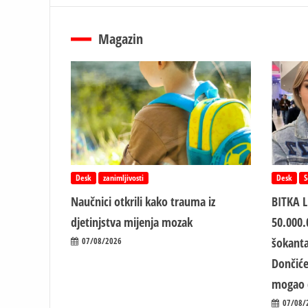
Magazin
Desk
zanimljivosti
Desk
S
Naučnici otkrili kako trauma iz
BITKA 
d‌jetinjstva mijenja mozak
50.000.
šokanta
07/08/2026
Dončiće
mogao 
07/08/