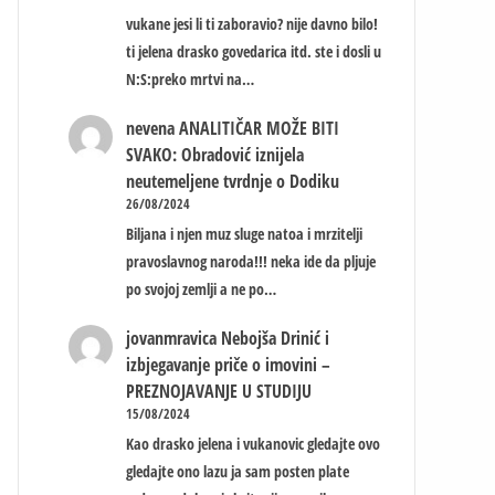
vukane jesi li ti zaboravio? nije davno bilo!
ti jelena drasko govedarica itd. ste i dosli u
N:S:preko mrtvi na…
nevena
ANALITIČAR MOŽE BITI
SVAKO: Obradović iznijela
neutemeljene tvrdnje o Dodiku
26/08/2024
Biljana i njen muz sluge natoa i mrzitelji
pravoslavnog naroda!!! neka ide da pljuje
po svojoj zemlji a ne po…
jovanmravica
Nebojša Drinić i
izbjegavanje priče o imovini –
PREZNOJAVANJE U STUDIJU
15/08/2024
Kao drasko jelena i vukanovic gledajte ovo
gledajte ono lazu ja sam posten plate