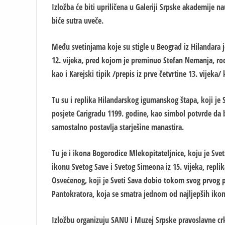
Izložba će biti upriličena u Galeriji Srpske akademije n
biće sutra uveče.
Među svetinjama koje su stigle u Beograd iz Hilandara je
12. vijeka, pred kojom je preminuo Stefan Nemanja, rod
kao i Karejski tipik /prepis iz prve četvrtine 13. vijeka/ 
Tu su i replika Hilandarskog igumanskog štapa, koji je 
posjete Carigradu 1199. godine, kao simbol potvrde da
samostalno postavlja starješine manastira.
Tu je i ikona Bogorodice Mlekopitateljnice, koju je Sv
ikonu Svetog Save i Svetog Simeona iz 15. vijeka, replik
Osvećenog, koji je Sveti Sava dobio tokom svog prvog p
Pantokratora, koja se smatra jednom od najljepših ikon
Izložbu organizuju SANU i Muzej Srpske pravoslavne cr