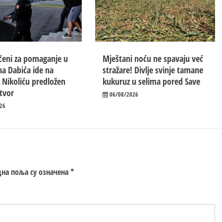
eni za pomaganje u
Mještani noću ne spavaju već
a Dabića ide na
stražare! Divlje svinje tamane
 Nikoliću predložen
kukuruz u selima pored Save
itvor
06/08/2026
26
на поља су означена
*