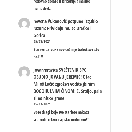
redovno dolaze iz britanije amerike
nemacke!…
nevena
Vukanović potpuno izgubio
razum: Priviđaju mu se Draško i
Gorica
05/08/2024
Sta reci za vukanovica? nije bolest sve sto
boli!!!
jovanmravica
SVEŠTENIK SPC
OSUDIO JOVANU JEREMIĆ! Otac
Miloš Lučić zgrožen voditeljkinim
BOGOHULNIM ČINOM: E, Srbijo, pala
si na niske grane
25/07/2024
Boze dragi koje sve starlete nakaze
sramote crkvu i srpsku uniformu!!!