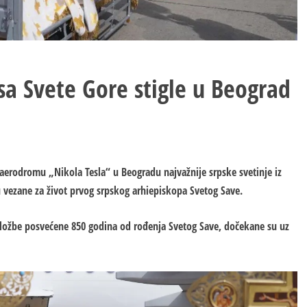
sa Svete Gore stigle u Beograd
a aerodromu „Nikola Tesla“ u Beogradu najvažnije srpske svetinje iz
u vezane za život prvog srpskog arhiepiskopa Svetog Save.
izložbe posvećene 850 godina od rođenja Svetog Save, dočekane su uz