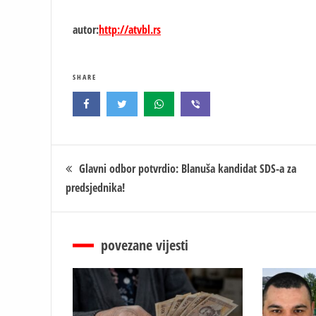
autor:
http://atvbl.rs
SHARE
Кретање
Glavni odbor potvrdio: Blanuša kandidat SDS-a za
predsjednika!
чланка
povezane vijesti