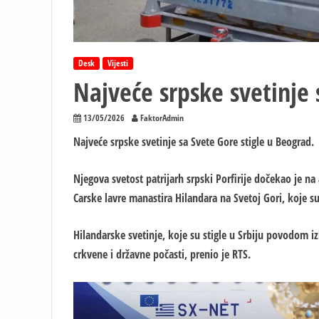
Desk
Vijesti
Najveće srpske svetinje 
13/05/2026
FaktorAdmin
Najveće srpske svetinje sa Svete Gore stigle u Beograd.
Njegova svetost patrijarh srpski Porfirije dočekao je n
Carske lavre manastira Hilandara na Svetoj Gori, koje s
Hilandarske svetinje, koje su stigle u Srbiju povodom 
crkvene i državne počasti, prenio je RTS.