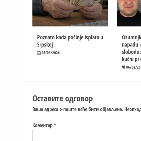
Poznato kada počinje isplata u
Osumnjič
Srpskoj
napadu n
slobodu:
06/08/2026
kućni pr
06/08/20
Оставите одговор
Ваша адреса е-поште неће бити објављена.
Неопход
Коментар
*