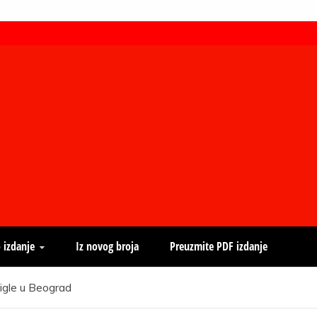
 izdanje
Iz novog broja
Preuzmite PDF izdanje
igle u Beograd