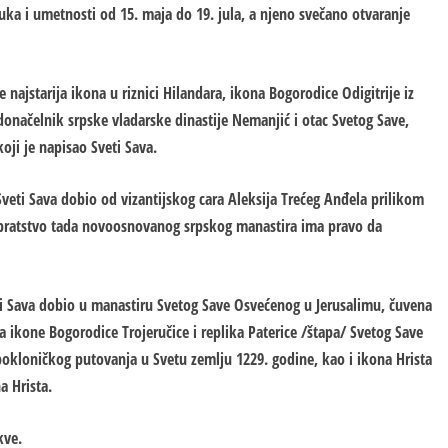
auka i umetnosti od 15. maja do 19. jula, a njeno svečano otvaranje
 najstarija ikona u riznici Hilandara, ikona Bogorodice Odigitrije iz
onačelnik srpske vladarske dinastije Nemanjić i otac Svetog Save,
koji je napisao Sveti Sava.
Sveti Sava dobio od vizantijskog cara Aleksija Trećeg Anđela prilikom
 bratstvo tada novoosnovanog srpskog manastira ima pravo da
eti Sava dobio u manastiru Svetog Save Osvećenog u Jerusalimu, čuvena
a ikone Bogorodice Trojeručice i replika Paterice /štapa/ Svetog Save
okloničkog putovanja u Svetu zemlju 1229. godine, kao i ikona Hrista
a Hrista.
kve.