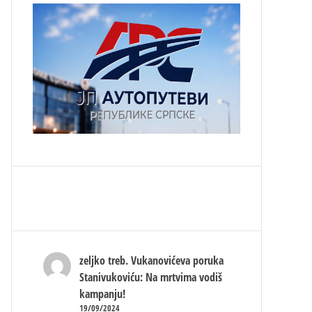
zeljko treb.
Vukanovićeva poruka
Stanivukoviću: Na mrtvima vodiš
kampanju!
19/09/2024