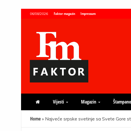
Skip
Faktor magazin
Impressum
06/08/2026
to
content
Faktor magazin
Uvijek presudan
Vijesti
Magazin
Štampano
Home
»
Najveće srpske svetinje sa Svete Gore st