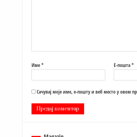
Име
*
Е-пошта
*
Сачувај моје име, е-пошту и веб место у овом п
Magazin