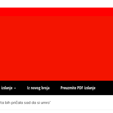
 izdanje
Iz novog broja
Preuzmite PDF izdanje
a bih pričala sad da si umro”