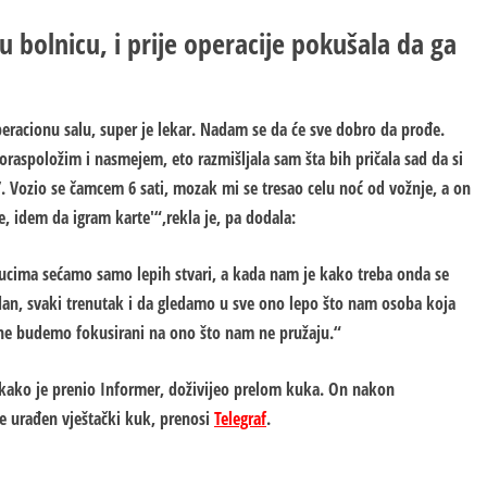
 bolnicu, i prije operacije pokušala da ga
peracionu salu, super je lekar. Nadam se da će sve dobro da prođe.
raspoložim i nasmejem, eto razmišljala sam šta bih pričala sad da si
io’. Vozio se čamcem 6 sati, mozak mi se tresao celu noć od vožnje, a on
, idem da igram karte'“,rekla je, pa dodala:
nucima sećamo samo lepih stvari, a kada nam je kako treba onda se
an, svaki trenutak i da gledamo u sve ono lepo što nam osoba koja
a ne budemo fokusirani na ono što nam ne pružaju.“
, kako je prenio Informer, doživijeo prelom kuka. On nakon
e urađen vještački kuk, prenosi
Telegraf
.