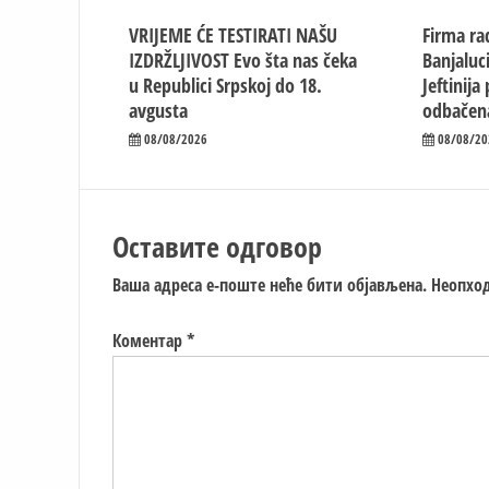
VRIJEME ĆE TESTIRATI NAŠU
Firma rad
IZDRŽLJIVOST Evo šta nas čeka
Banjaluc
u Republici Srpskoj do 18.
Jeftinija
avgusta
odbačen
08/08/2026
08/08/20
Оставите одговор
Ваша адреса е-поште неће бити објављена.
Неопход
Коментар
*