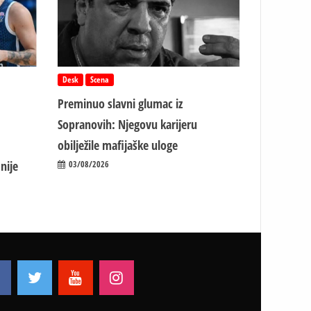
Desk
Scena
Preminuo slavni glumac iz
Sopranovih: Njegovu karijeru
obilježile mafijaške uloge
nije
03/08/2026