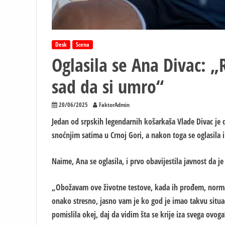
Desk
Scena
Oglasila se Ana Divac: „
sad da si umro“
20/06/2025
FaktorAdmin
Jedan od srpskih legendarnih košarkaša Vlade Divac je 
snoćnjim satima u Crnoj Gori, a nakon toga se oglasila 
Naime, Ana se oglasila, i prvo obavijestila javnost da j
„Obožavam ove životne testove, kada ih prođem, normal
onako stresno, jasno vam je ko god je imao takvu situa
pomislila okej, daj da vidim šta se krije iza svega ovoga