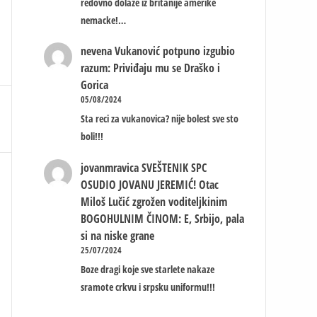
redovno dolaze iz britanije amerike
nemacke!…
nevena
Vukanović potpuno izgubio
razum: Priviđaju mu se Draško i
Gorica
05/08/2024
Sta reci za vukanovica? nije bolest sve sto
boli!!!
jovanmravica
SVEŠTENIK SPC
OSUDIO JOVANU JEREMIĆ! Otac
Miloš Lučić zgrožen voditeljkinim
BOGOHULNIM ČINOM: E, Srbijo, pala
si na niske grane
25/07/2024
Boze dragi koje sve starlete nakaze
sramote crkvu i srpsku uniformu!!!