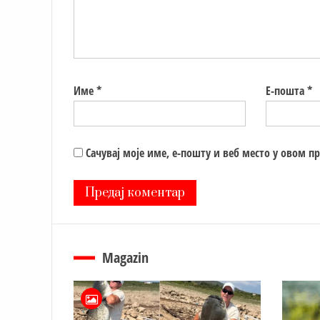
Име
*
Е-пошта
*
Сачувај моје име, е-пошту и веб место у овом п
Magazin