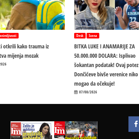
animljivosti
Desk
Scena
i otkrili kako trauma iz
BITKA LUKE I ANAMARIJE ZA
jstva mijenja mozak
50.000.000 DOLARA: Isplivao
šokantan podatak! Ovaj potez
2026
Dončićeve bivše verenice niko 
mogao da očekuje!
07/08/2026