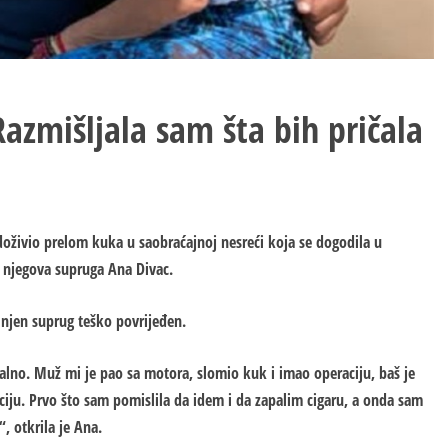
Razmišljala sam šta bih pričala
doživio prelom kuka u saobraćajnoj nesreći koja se dogodila u
i njegova supruga Ana Divac.
e njen suprug teško povrijeđen.
no. Muž mi je pao sa motora, slomio kuk i imao operaciju, baš je
ciju. Prvo što sam pomislila da idem i da zapalim cigaru, a onda sam
“, otkrila je Ana.