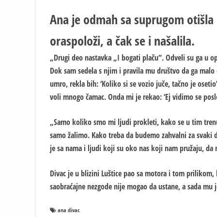
Ana je odmah sa suprugom otišla u
oraspoloži, a čak se i našalila.
„Drugi deo nastavka „I bogati plaču“. Odveli su ga u o
Dok sam sedela s njim i pravila mu društvo da ga malo o
umro, rekla bih: ‘Koliko si se vozio juče, tačno je oset
voli mnogo čamac. Onda mi je rekao: ‘Ej vidimo se posle
„Samo koliko smo mi ljudi prokleti, kako se u tim tre
samo žalimo. Kako treba da budemo zahvalni za svaki d
je sa nama i ljudi koji su oko nas koji nam pružaju, d
Divac je u blizini Luštice pao sa motora i tom prilikom
saobraćajne nezgode nije mogao da ustane, a sada mu j
ana divac