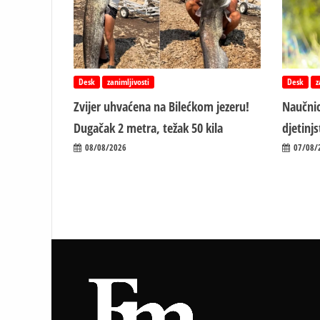
Desk
zanimljivosti
Desk
z
Zvijer uhvaćena na Bilećkom jezeru!
Naučnic
Dugačak 2 metra, težak 50 kila
d‌jetin
08/08/2026
07/08/