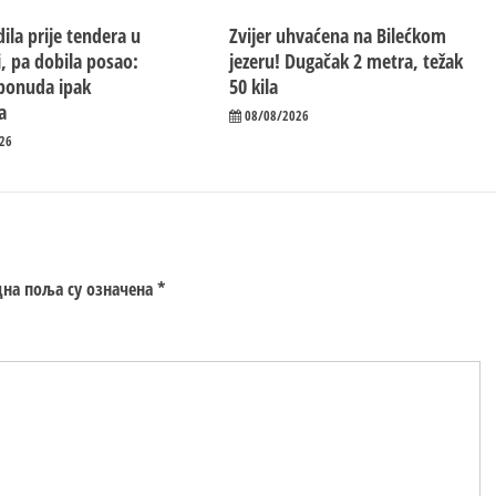
ila prije tendera u
Zvijer uhvaćena na Bilećkom
i, pa dobila posao:
jezeru! Dugačak 2 metra, težak
 ponuda ipak
50 kila
a
08/08/2026
26
на поља су означена
*