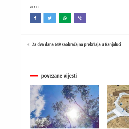
SHARE
Кретање
Za dva dana 649 saobraćajna prekršaja u Banjaluci
чланка
povezane vijesti