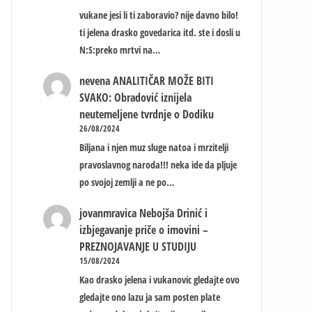
vukane jesi li ti zaboravio? nije davno bilo!
ti jelena drasko govedarica itd. ste i dosli u
N:S:preko mrtvi na…
nevena
ANALITIČAR MOŽE BITI
SVAKO: Obradović iznijela
neutemeljene tvrdnje o Dodiku
26/08/2024
Biljana i njen muz sluge natoa i mrzitelji
pravoslavnog naroda!!! neka ide da pljuje
po svojoj zemlji a ne po…
jovanmravica
Nebojša Drinić i
izbjegavanje priče o imovini –
PREZNOJAVANJE U STUDIJU
15/08/2024
Kao drasko jelena i vukanovic gledajte ovo
gledajte ono lazu ja sam posten plate