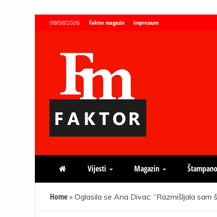
Skip
Faktor magazin
Impressum
08/08/2026
to
content
Faktor magazin
Uvijek presudan
Vijesti
Magazin
Štampano
Home
»
Oglasila se Ana Divac: “Razmišljala sam št