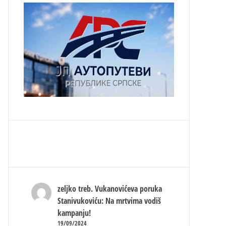
zeljko treb.
Vukanovićeva poruka
Stanivukoviću: Na mrtvima vodiš
kampanju!
19/09/2024