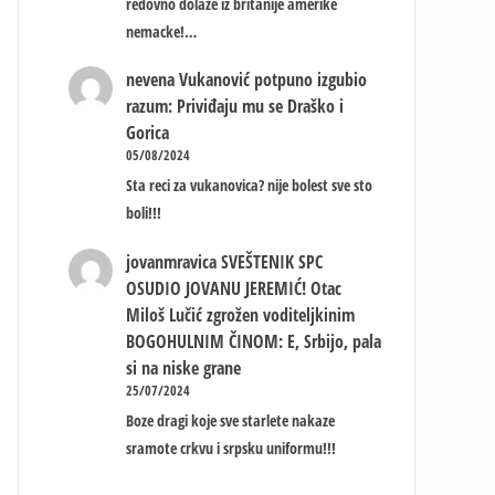
redovno dolaze iz britanije amerike
nemacke!…
nevena
Vukanović potpuno izgubio
razum: Priviđaju mu se Draško i
Gorica
05/08/2024
Sta reci za vukanovica? nije bolest sve sto
boli!!!
jovanmravica
SVEŠTENIK SPC
OSUDIO JOVANU JEREMIĆ! Otac
Miloš Lučić zgrožen voditeljkinim
BOGOHULNIM ČINOM: E, Srbijo, pala
si na niske grane
25/07/2024
Boze dragi koje sve starlete nakaze
sramote crkvu i srpsku uniformu!!!