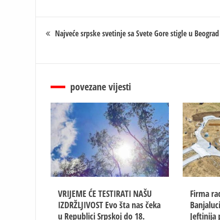
Кретање
Najveće srpske svetinje sa Svete Gore stigle u Beograd
чланка
povezane vijesti
VRIJEME ĆE TESTIRATI NAŠU
Firma rad
IZDRŽLJIVOST Evo šta nas čeka
Banjaluc
u Republici Srpskoj do 18.
Jeftinija