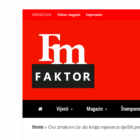
Skip
Faktor magazin
Impressum
08/08/2026
to
content
Faktor magazin
Uvijek presudan
Vijesti
Magazin
Štampano
Home
»
Ovi znakovi će do kraja mjeseca riješiti pr