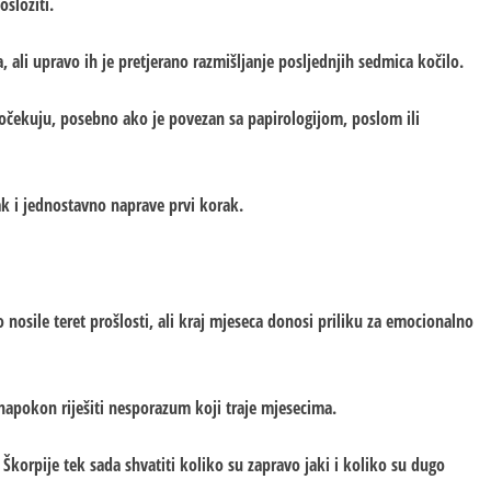
složiti.
, ali upravo ih je pretjerano razmišljanje posljednjih sedmica kočilo.
o očekuju, posebno ako je povezan sa papirologijom, poslom ili
tak i jednostavno naprave prvi korak.
 nosile teret prošlosti, ali kraj mjeseca donosi priliku za emocionalno
 napokon riješiti nesporazum koji traje mjesecima.
Škorpije tek sada shvatiti koliko su zapravo jaki i koliko su dugo