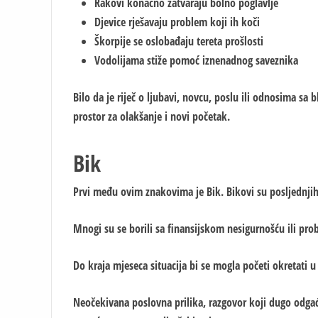
Rakovi konačno zatvaraju bolno poglavlje
Djevice rješavaju problem koji ih koči
Škorpije se oslobađaju tereta prošlosti
Vodolijama stiže pomoć iznenadnog saveznika
Bilo da je riječ o ljubavi, novcu, poslu ili odnosima sa
prostor za olakšanje i novi početak.
Bik
Prvi među ovim znakovima je Bik. Bikovi su posljednjih 
Mnogi su se borili sa finansijskom nesigurnošću ili pro
Do kraja mjeseca situacija bi se mogla početi okretati u
Neočekivana poslovna prilika, razgovor koji dugo odgađ