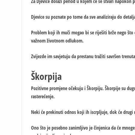
Za Djevice dolazi period u kojem će se stvari napokon po
Djevice su poznate po tome da sve analiziraju do detalja
Problem koji ih muči mogao bi se riješiti brže nego št
važnom životnom odlukom.
Zvijezde im savjetuju da prestanu tražiti savršen trenu
Škorpija
Pozitivne promjene očekuju i Škorpiju. Škorpije su dugo
rasterećenje.
Neki će prekinuti odnos koji ih iscrpljuje, dok će drugi
Ono što je posebno zanimljivo je činjenica da će mnoge 