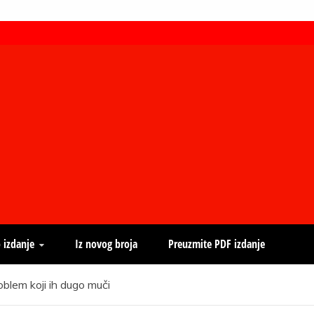
 izdanje
Iz novog broja
Preuzmite PDF izdanje
oblem koji ih dugo muči