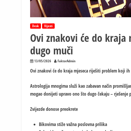
Desk
Vijesti
Ovi znakovi će do kraja 
dugo muči
13/05/2026
FaktorAdmin
Ovi znakovi će do kraja mjeseca riješiti problem koji i
Astrologija mnogima služi kao zabavan način promišlja
mogao donijeti upravo ono što dugo čekaju – rješenje p
Zvijezde donose preokrete
Bikovima stiže važna poslovna prilika