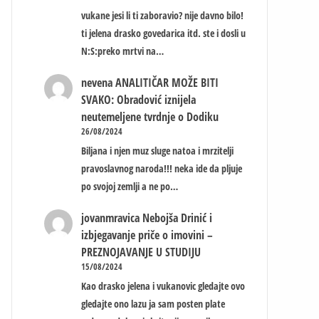
vukane jesi li ti zaboravio? nije davno bilo!
ti jelena drasko govedarica itd. ste i dosli u
N:S:preko mrtvi na…
nevena
ANALITIČAR MOŽE BITI
SVAKO: Obradović iznijela
neutemeljene tvrdnje o Dodiku
26/08/2024
Biljana i njen muz sluge natoa i mrzitelji
pravoslavnog naroda!!! neka ide da pljuje
po svojoj zemlji a ne po…
jovanmravica
Nebojša Drinić i
izbjegavanje priče o imovini –
PREZNOJAVANJE U STUDIJU
15/08/2024
Kao drasko jelena i vukanovic gledajte ovo
gledajte ono lazu ja sam posten plate