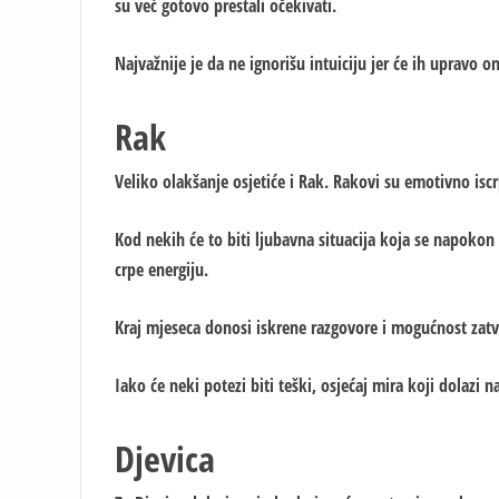
su već gotovo prestali očekivati.
Najvažnije je da ne ignorišu intuiciju jer će ih upravo 
Rak
Veliko olakšanje osjetiće i Rak. Rakovi su emotivno isc
Kod nekih će to biti ljubavna situacija koja se napokon
crpe energiju.
Kraj mjeseca donosi iskrene razgovore i mogućnost zatva
Iako će neki potezi biti teški, osjećaj mira koji dolazi 
Djevica