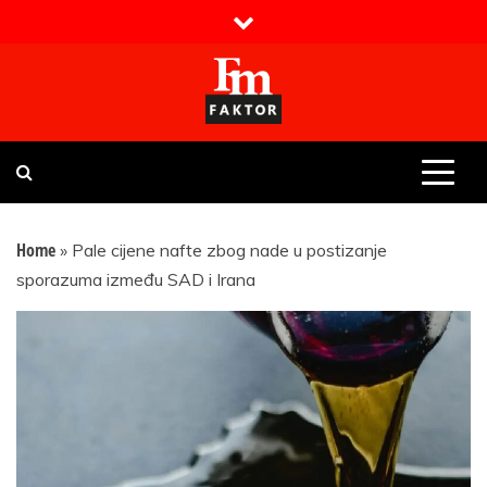
Skip
to
content
Faktor magazin
Uvijek presudan
Home
»
Pale cijene nafte zbog nade u postizanje
sporazuma između SAD i Irana