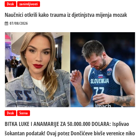
Desk
zanimljivosti
Naučnici otkrili kako trauma iz d‌jetinjstva mijenja mozak
07/08/2026
Desk
Scena
BITKA LUKE I ANAMARIJE ZA 50.000.000 DOLARA: Isplivao
šokantan podatak! Ovaj potez Dončićeve bivše verenice niko