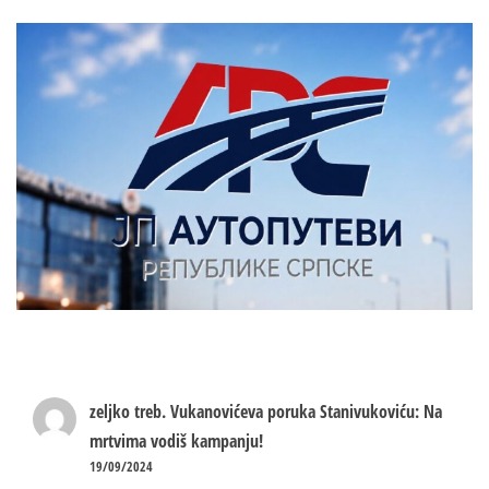
zeljko treb.
Vukanovićeva poruka Stanivukoviću: Na
mrtvima vodiš kampanju!
19/09/2024