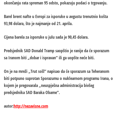
okončanju rata spreman 95 odsto, pokazuju podaci o trgovanju.
Barel brent nafte u Evropi za isporuke u avgustu trenutnio košta
93,98 dolara, što je najmanje od 21. aprila.
Cijena barela za isporuke u julu sada je 90,45 dolara.
Predsjednik SAD Donald Tramp saopštio je ranije da će sporazum
sa Iranom biti „dobar i ispravan“ ili ga uopšte neće biti.
On je na mreži „Trut sošl“ napisao da će sporazum sa Teheranom
biti potpuno suprotan Sporazumu o nuklearnom programu Irana, o
kojem je pregovarala „neuspješna administracija bivšeg
predsjednika SAD Baraka Obame“.
autor:
http://nezavisne.com