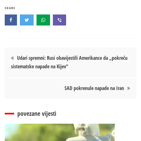
SHARE
Кретање
Udari spremni: Rusi obavijestili Amerikance da „pokreću
sistematske napade na Kijev“
чланка
SAD pokrenule napade na Iran
povezane vijesti