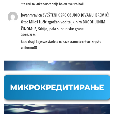
Sta reci za vukanovica? nije bolest sve sto boli!!!
jovanmravica
SVEŠTENIK SPC OSUDIO JOVANU JEREMIĆ!
Otac Miloš Lučić zgrožen voditeljkinim BOGOHULNIM
ČINOM: E, Srbijo, pala si na niske grane
25/07/2024
Boze dragi koje sve starlete nakaze sramote crkvu i srpsku
uniformu!!!