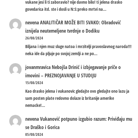
vukane jesi li ti zaboravio? nije davno bilo! ti jelena drasko
govedarica itd. ste i dosli u N:S:preko mrtvi na…
nevena
ANALITIČAR MOŽE BITI SVAKO: Obradović
iznijela neutemeljene tvrdnje o Dodiku
26/08/2024
Biljana i njen muz sluge natoa i mrzitelji pravoslavnog naroda!!!
neka ide da pljuje po svojoj zemlji a ne po…
jovanmravica
Nebojša Drinić i izbjegavanje priče o
imovini – PREZNOJAVANJE U STUDIJU
15/08/2024
Kao drasko jelena i vukanovic gledajte ovo gledajte ono lazu ja
sam posten plate redovno dolaze iz britanije amerike
nemacke!…
nevena
Vukanović potpuno izgubio razum: Priviđaju mu
se Draško i Gorica
05/08/2024