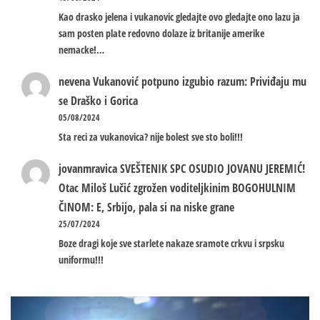
Kao drasko jelena i vukanovic gledajte ovo gledajte ono lazu ja
sam posten plate redovno dolaze iz britanije amerike
nemacke!…
nevena
Vukanović potpuno izgubio razum: Priviđaju mu
se Draško i Gorica
05/08/2024
Sta reci za vukanovica? nije bolest sve sto boli!!!
jovanmravica
SVEŠTENIK SPC OSUDIO JOVANU JEREMIĆ!
Otac Miloš Lučić zgrožen voditeljkinim BOGOHULNIM
ČINOM: E, Srbijo, pala si na niske grane
25/07/2024
Boze dragi koje sve starlete nakaze sramote crkvu i srpsku
uniformu!!!