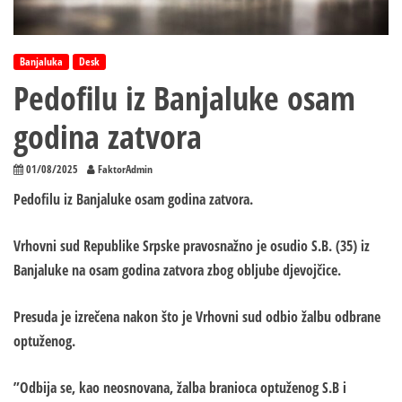
Banjaluka
Desk
Pedofilu iz Banjaluke osam
godina zatvora
01/08/2025
FaktorAdmin
Pedofilu iz Banjaluke osam godina zatvora.
Vrhovni sud Republike Srpske pravosnažno je osudio S.B. (35) iz
Banjaluke na osam godina zatvora zbog obljube djevojčice.
Presuda je izrečena nakon što je Vrhovni sud odbio žalbu odbrane
optuženog.
”Odbija se, kao neosnovana, žalba branioca optuženog S.B i