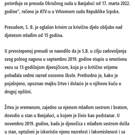
potvrđuje se presuda Okružnog suda u Banjaluci od 17. marta 2022.
godine”, rečeno je ATV-u u Vrhovnom sudu Republike Srpske.
Presudom, S. B. je oglašen krivim za krivično djelo obljube nad
djetetom mlađim od 15 godina.
U prvostepenoj presudi se navodilo da je S.B. u cilju zadovoljenja
svog polnog nagona u septembru 2019. godine stupio u emotivnu
vezu sa 13-godišnjom djevojčicom, koja je u kritično vrijeme
pohađala sedmi razred osnovno škole. Prethodno je, kako je
pojašnjeno, upoznao majku žrtve i dolazio je u njihovu kuću u
drugoj opštini.
Žrtvu je vremenom, zajedno sa njenom mlađom sestrom i bratom,
dovodio u stan u Banjaluci, u kojem je živio kao podstanar. U
novembru 2019. godine, kada je djevočica s mlađom sestrom došla
u stan, optuženi je iskoristio njenu nezrelost i lakomislenost i sa