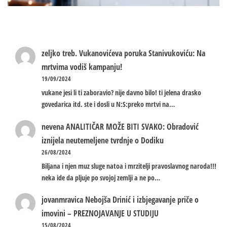
zeljko treb.
Vukanovićeva poruka Stanivukoviću: Na
mrtvima vodiš kampanju!
19/09/2024
vukane jesi li ti zaboravio? nije davno bilo! ti jelena drasko
govedarica itd. ste i dosli u N:S:preko mrtvi na…
nevena
ANALITIČAR MOŽE BITI SVAKO: Obradović
iznijela neutemeljene tvrdnje o Dodiku
26/08/2024
Biljana i njen muz sluge natoa i mrzitelji pravoslavnog naroda!!!
neka ide da pljuje po svojoj zemlji a ne po…
jovanmravica
Nebojša Drinić i izbjegavanje priče o
imovini – PREZNOJAVANJE U STUDIJU
15/08/2024