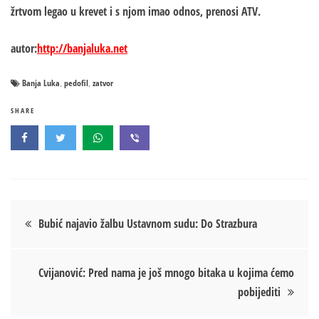
žrtvom legao u krevet i s njom imao odnos, prenosi ATV.
autor:
http://banjaluka.net
Banja Luka
pedofil
zatvor
,
,
SHARE
Кретање
Bubić najavio žalbu Ustavnom sudu: Do Strazbura
чланка
Cvijanović: Pred nama je još mnogo bitaka u kojima ćemo
pobijediti