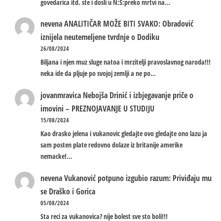
govedarica itd. ste i dosli u N:S:preko mrtvi na…
nevena
ANALITIČAR MOŽE BITI SVAKO: Obradović
iznijela neutemeljene tvrdnje o Dodiku
26/08/2024
Biljana i njen muz sluge natoa i mrzitelji pravoslavnog naroda!!!
neka ide da pljuje po svojoj zemlji a ne po…
jovanmravica
Nebojša Drinić i izbjegavanje priče o
imovini – PREZNOJAVANJE U STUDIJU
15/08/2024
Kao drasko jelena i vukanovic gledajte ovo gledajte ono lazu ja
sam posten plate redovno dolaze iz britanije amerike
nemacke!…
nevena
Vukanović potpuno izgubio razum: Priviđaju mu
se Draško i Gorica
05/08/2024
Sta reci za vukanovica? nije bolest sve sto boli!!!