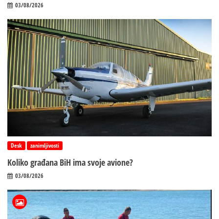
03/08/2026
Desk
zanimljivosti
Koliko građana BiH ima svoje avione?
03/08/2026