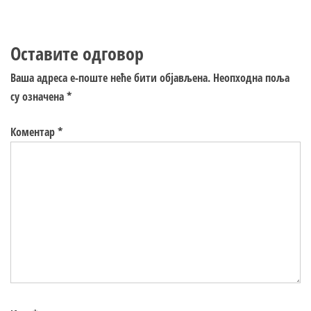
Оставите одговор
Ваша адреса е-поште неће бити објављена.
Неопходна поља
су означена
*
Коментар
*