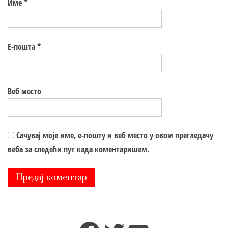
Име
*
Е-пошта
*
Веб место
Сачувај моје име, е-пошту и веб место у овом прегледачу
веба за следећи пут када коментаришем.