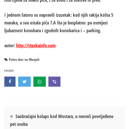
ista cijena za svako piće, i za vodu i za sokove ili piva.
I jednom šatoru su napravili izuzetak:
kod njih rakija košta 5
maraka, a sva ostala pića 7
.A šta je besplatno: pa osmijesi
ljubaznost konobara i zgodnih konobarica i – parking.
autor:
http://stpskainfo.com
Počeo zbor na Manjači
SHARE
Кретање
Saobraćajni kolaps kod Mostara, u nesreći povrijeđeno
pet osoba