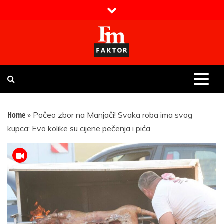
Skip
to
content
Faktor magazin
Uvijek presudan
Home
»
Počeo zbor na Manjači! Svaka roba ima svog
kupca: Evo kolike su cijene pečenja i pića