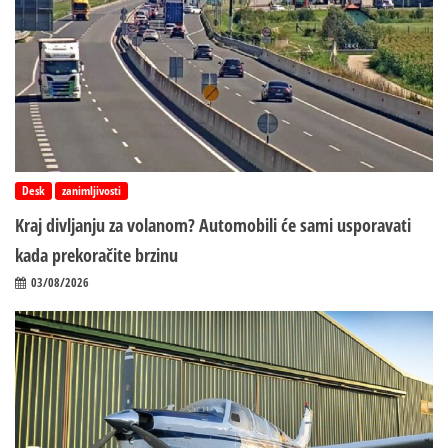
Desk
zanimljivosti
Kraj divljanju za volanom? Automobili će sami usporavati
kada prekoračite brzinu
03/08/2026