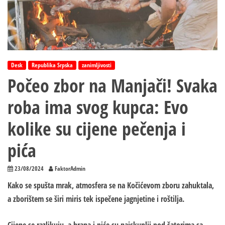
Desk
Republika Srpska
zanimljivosti
Počeo zbor na Manjači! Svaka
roba ima svog kupca: Evo
kolike su cijene pečenja i
pića
23/08/2024
FaktorAdmin
Kako se spušta mrak, atmosfera se na Kočićevom zboru zahuktala,
a zborištem se širi miris tek ispečene jagnjetine i roštilja.