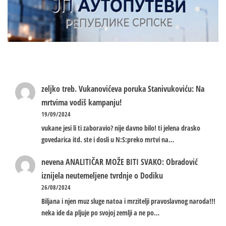
zeljko treb.
Vukanovićeva poruka Stanivukoviću: Na
mrtvima vodiš kampanju!
19/09/2024
vukane jesi li ti zaboravio? nije davno bilo! ti jelena drasko
govedarica itd. ste i dosli u N:S:preko mrtvi na…
nevena
ANALITIČAR MOŽE BITI SVAKO: Obradović
iznijela neutemeljene tvrdnje o Dodiku
26/08/2024
Biljana i njen muz sluge natoa i mrzitelji pravoslavnog naroda!!!
neka ide da pljuje po svojoj zemlji a ne po…