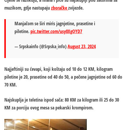
Cijene se razlikuju, a
hrana i piće su najskuplji pod šatorima sa
muzikom, gdje nastupaju
zboračke
zvijezde
.
Manjačom se širi miris jagnjetine, prasetine i
piletine.
pic.twitter.com/usy0XgOYD7
— Srpskainfo (@Srpska_info)
August 23, 2024
Najjeftiniji su ćevapi, koji koštaju od 10 do 12 KM, kilogram
piletine je 20, prasetine od 40 do 50, a
pečene jagnjetine od 60 do
70 KM.
Najskuplja je teletina ispod sača: 80 KM za kilogram ili 25 do 30
KM za porciju ovog mesa sa pekarski krompirom.