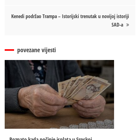
чланка
Kenedi podržao Trampa – Istorijski trenutak u novijoj istoriji
SAD-a
povezane vijesti
Poznato kada počinje isplata u Srpskoj