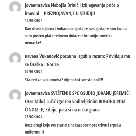
jovanmravica
Nebojša Drinić i izbjegavanje priče o
imovini – PREZNOJAVANJE U STUDIJU
15/08/2024
Kao drasko jelena i vukanovic gledajte ovo gledajte ono lazu ja
sam posten plate redovno dolaze iz britanije amerike
nemacke!…
nevena
Vukanović potpuno izgubio razum: Priviđaju mu
se Draško i Gorica
05/08/2024
Sta reci za vukanovica? nije bolest sve sto boli!!!
jovanmravica
SVEŠTENIK SPC OSUDIO JOVANU JEREMIĆ!
Otac Miloš Lučić zgrožen voditeljkinim BOGOHULNIM
ČINOM: E, Srbijo, pala si na niske grane
25/07/2024
Boze dragi koje sve starlete nakaze sramote crkvu i srpsku
uniformu!!!