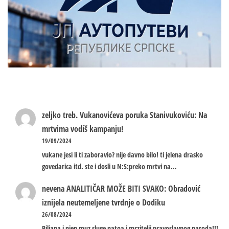
zeljko treb.
Vukanovićeva poruka Stanivukoviću: Na
mrtvima vodiš kampanju!
19/09/2024
vukane jesi li ti zaboravio? nije davno bilo! ti jelena drasko
govedarica itd. ste i dosli u N:S:preko mrtvi na…
nevena
ANALITIČAR MOŽE BITI SVAKO: Obradović
iznijela neutemeljene tvrdnje o Dodiku
26/08/2024
Biljana i njen muz sluge natoa i mrzitelji pravoslavnog naroda!!!