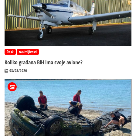
Desk
zanimljivosti
Koliko građana BiH ima svoje avione?
03/08/2026