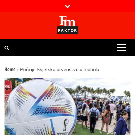
Skip
to
content
Faktor magazin
Uvijek presudan
Home
»
Počinje Svjetsko prvenstvo u fudbalu