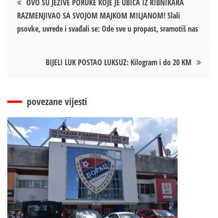
OVO SU JEZIVE PORUKE KOJE JE UBICA IZ RIBNIKARA
RAZMENJIVAO SA SVOJOM MAJKOM MILJANOM! Slali
чланка
psovke, uvrede i svađali se: Ode sve u propast, sramotiš nas
BIJELI LUK POSTAO LUKSUZ: Kilogram i do 20 KM
povezane vijesti