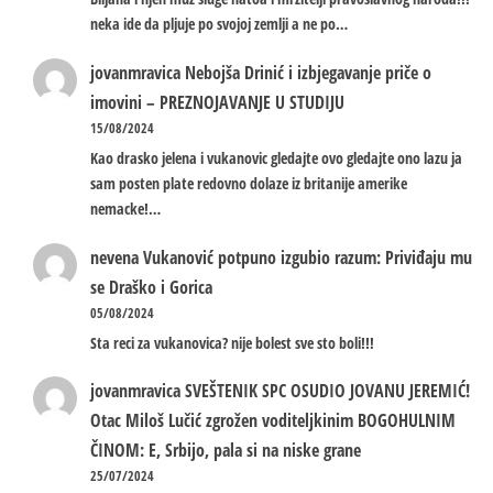
neka ide da pljuje po svojoj zemlji a ne po…
jovanmravica
Nebojša Drinić i izbjegavanje priče o
imovini – PREZNOJAVANJE U STUDIJU
15/08/2024
Kao drasko jelena i vukanovic gledajte ovo gledajte ono lazu ja
sam posten plate redovno dolaze iz britanije amerike
nemacke!…
nevena
Vukanović potpuno izgubio razum: Priviđaju mu
se Draško i Gorica
05/08/2024
Sta reci za vukanovica? nije bolest sve sto boli!!!
jovanmravica
SVEŠTENIK SPC OSUDIO JOVANU JEREMIĆ!
Otac Miloš Lučić zgrožen voditeljkinim BOGOHULNIM
ČINOM: E, Srbijo, pala si na niske grane
25/07/2024