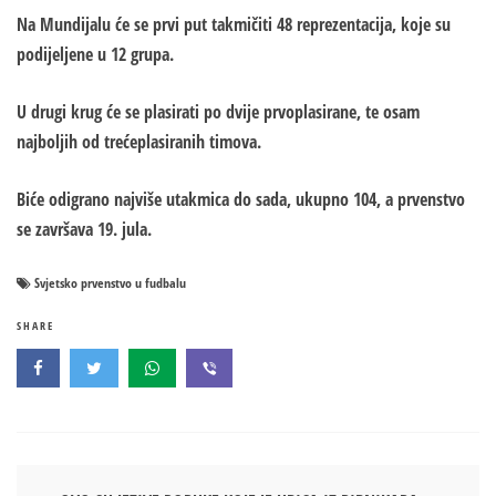
Na Mundijalu će se prvi put takmičiti 48 reprezentacija, koje su
podijeljene u 12 grupa.
U drugi krug će se plasirati po dvije prvoplasirane, te osam
najboljih od trećeplasiranih timova.
Biće odigrano najviše utakmica do sada, ukupno 104, a prvenstvo
se završava 19. jula.
Svjetsko prvenstvo u fudbalu
SHARE
Кретање