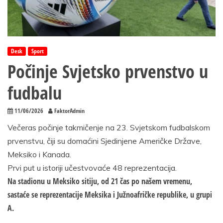
Desk
Sport
Počinje Svjetsko prvenstvo u
fudbalu
11/06/2026
FaktorAdmin
Večeras počinje takmičenje na 23. Svjetskom fudbalskom
prvenstvu, čiji su domaćini Sjedinjene Američke Države,
Meksiko i Kanada.
Prvi put u istoriji učestvovaće 48 reprezentacija.
Na stadionu u Meksiko sitiju, od 21 čas po našem vremenu,
sastaće se reprezentacije Meksika i Јužnoafričke republike, u grupi
A.