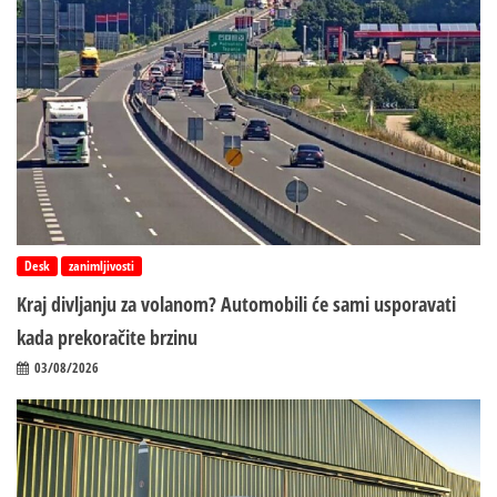
Desk
zanimljivosti
Kraj divljanju za volanom? Automobili će sami usporavati
kada prekoračite brzinu
03/08/2026