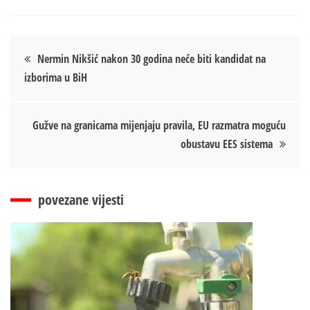
Кретање
Nermin Nikšić nakon 30 godina neće biti kandidat na
izborima u BiH
чланка
Gužve na granicama mijenjaju pravila, EU razmatra moguću
obustavu EES sistema
povezane vijesti