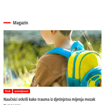
Magazin
Desk
zanimljivosti
Naučnici otkrili kako trauma iz d‌jetinjstva mijenja mozak