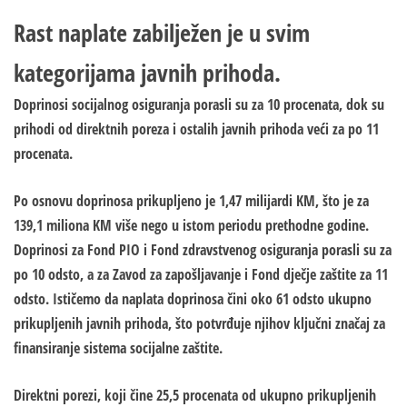
Rast naplate zabilježen je u svim
kategorijama javnih prihoda.
Doprinosi socijalnog osiguranja porasli su za 10 procenata, dok su
prihodi od direktnih poreza i ostalih javnih prihoda veći za po 11
procenata.
Po osnovu doprinosa prikupljeno je 1,47 milijardi KM, što je za
139,1 miliona KM više nego u istom periodu prethodne godine.
Doprinosi za Fond PIO i Fond zdravstvenog osiguranja porasli su za
po 10 odsto, a za Zavod za zapošljavanje i Fond dječje zaštite za 11
odsto. Ističemo da naplata doprinosa čini oko 61 odsto ukupno
prikupljenih javnih prihoda, što potvrđuje njihov ključni značaj za
finansiranje sistema socijalne zaštite.
Direktni porezi, koji čine 25,5 procenata od ukupno prikupljenih