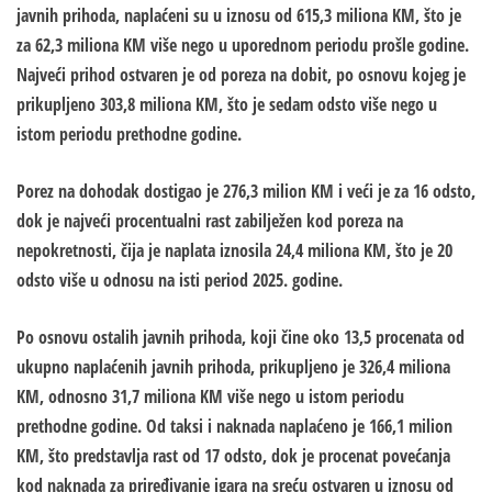
javnih prihoda, naplaćeni su u iznosu od 615,3 miliona KM, što je
za 62,3 miliona KM više nego u uporednom periodu prošle godine.
Najveći prihod ostvaren je od poreza na dobit, po osnovu kojeg je
prikupljeno 303,8 miliona KM, što je sedam odsto više nego u
istom periodu prethodne godine.
Porez na dohodak dostigao je 276,3 milion KM i veći je za 16 odsto,
dok je najveći procentualni rast zabilježen kod poreza na
nepokretnosti, čija je naplata iznosila 24,4 miliona KM, što je 20
odsto više u odnosu na isti period 2025. godine.
Po osnovu ostalih javnih prihoda, koji čine oko 13,5 procenata od
ukupno naplaćenih javnih prihoda, prikupljeno je 326,4 miliona
KM, odnosno 31,7 miliona KM više nego u istom periodu
prethodne godine. Od taksi i naknada naplaćeno je 166,1 milion
KM, što predstavlja rast od 17 odsto, dok je procenat povećanja
kod naknada za priređivanje igara na sreću ostvaren u iznosu od