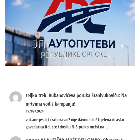
zeljko treb.
Vukanovićeva poruka Stanivukoviću: Na
mrtvima vodiš kampanju!
19/09/2024
vukane jesi li ti zaboravio? nije davno bilo! ti jelena drasko
govedarica itd. ste i dosli u N:S:preko mrtvi na…