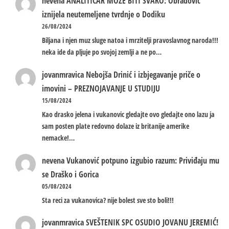
nevena
ANALITIČAR MOŽE BITI SVAKO: Obradović
iznijela neutemeljene tvrdnje o Dodiku
26/08/2024
Biljana i njen muz sluge natoa i mrzitelji pravoslavnog naroda!!!
neka ide da pljuje po svojoj zemlji a ne po…
jovanmravica
Nebojša Drinić i izbjegavanje priče o
imovini – PREZNOJAVANJE U STUDIJU
15/08/2024
Kao drasko jelena i vukanovic gledajte ovo gledajte ono lazu ja
sam posten plate redovno dolaze iz britanije amerike
nemacke!…
nevena
Vukanović potpuno izgubio razum: Priviđaju mu
se Draško i Gorica
05/08/2024
Sta reci za vukanovica? nije bolest sve sto boli!!!
jovanmravica
SVEŠTENIK SPC OSUDIO JOVANU JEREMIĆ!