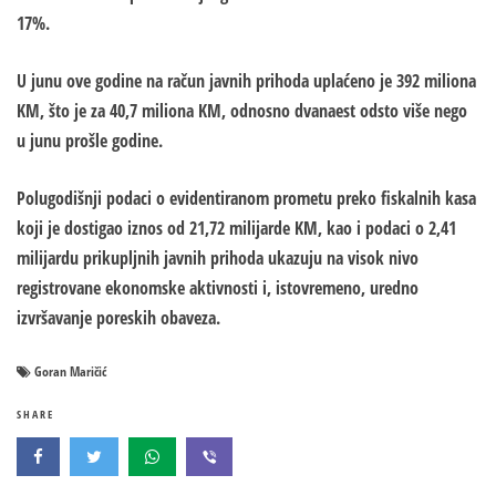
17%.
U junu ove godine na račun javnih prihoda uplaćeno je 392 miliona
KM, što je za 40,7 miliona KM, odnosno dvanaest odsto više nego
u junu prošle godine.
Polugodišnji podaci o evidentiranom prometu preko fiskalnih kasa
koji je dostigao iznos od 21,72 milijarde KM, kao i podaci o 2,41
milijardu prikupljnih javnih prihoda ukazuju na visok nivo
registrovane ekonomske aktivnosti i, istovremeno, uredno
izvršavanje poreskih obaveza.
Goran Maričić
SHARE