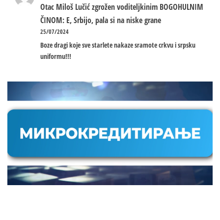
Otac Miloš Lučić zgrožen voditeljkinim BOGOHULNIM
ČINOM: E, Srbijo, pala si na niske grane
25/07/2024
Boze dragi koje sve starlete nakaze sramote crkvu i srpsku
uniformu!!!