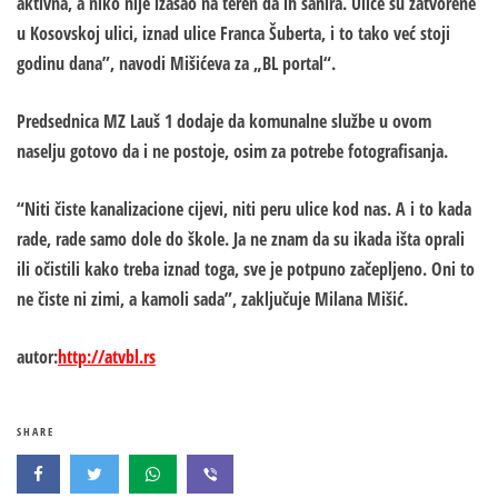
aktivna, a niko nije izašao na teren da ih sanira. Ulice su zatvorene
u Kosovskoj ulici, iznad ulice Franca Šuberta, i to tako već stoji
godinu dana”, navodi Mišićeva za „BL portal“.
Predsednica MZ Lauš 1 dodaje da komunalne službe u ovom
naselju gotovo da i ne postoje, osim za potrebe fotografisanja.
“Niti čiste kanalizacione cijevi, niti peru ulice kod nas. A i to kada
rade, rade samo dole do škole. Ja ne znam da su ikada išta oprali
ili očistili kako treba iznad toga, sve je potpuno začepljeno. Oni to
ne čiste ni zimi, a kamoli sada”, zaključuje Milana Mišić.
autor:
http://atvbl.rs
SHARE