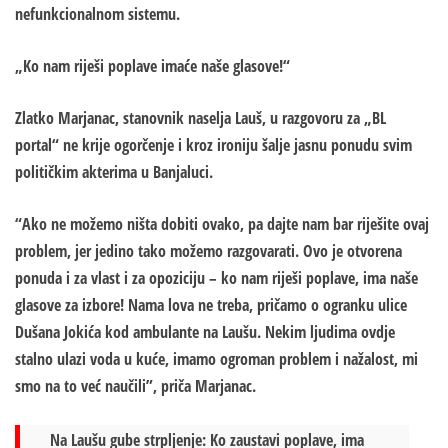
nefunkcionalnom sistemu.
„Ko nam riješi poplave imaće naše glasove!“
Zlatko Marjanac, stanovnik naselja Lauš, u razgovoru za „BL
portal“ ne krije ogorčenje i kroz ironiju šalje jasnu ponudu svim
političkim akterima u Banjaluci.
“Ako ne možemo ništa dobiti ovako, pa dajte nam bar riješite ovaj
problem, jer jedino tako možemo razgovarati. Ovo je otvorena
ponuda i za vlast i za opoziciju – ko nam riješi poplave, ima naše
glasove za izbore! Nama lova ne treba, pričamo o ogranku ulice
Dušana Jokića kod ambulante na Laušu. Nekim ljudima ovdje
stalno ulazi voda u kuće, imamo ogroman problem i nažalost, mi
smo na to već naučili”, priča Marjanac.
Na Laušu gube strpljenje: Ko zaustavi poplave, ima