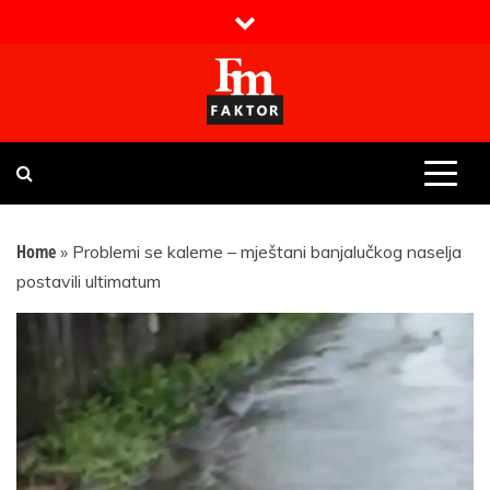
Skip
to
content
Faktor magazin
Uvijek presudan
Home
»
Problemi se kaleme – mještani banjalučkog naselja
postavili ultimatum