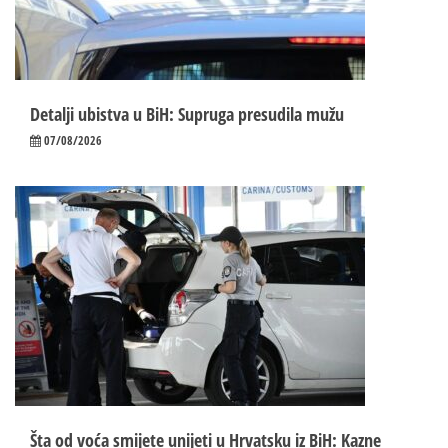
Detalji ubistva u BiH: Supruga presudila mužu
07/08/2026
Šta od voća smijete unijeti u Hrvatsku iz BiH: Kazne