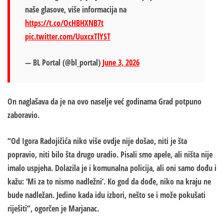
naše glasove, više informacija na
https://t.co/OcHBHXNB7t
pic.twitter.com/UuxcxTlYST
— BL Portal (@bl_portal)
June 3, 2026
On naglašava da je na ovo naselje već godinama Grad potpuno
zaboravio.
“Od Igora Radojičića niko više ovdje nije došao, niti je šta
popravio, niti bilo šta drugo uradio. Pisali smo apele, ali ništa nije
imalo uspjeha. Dolazila je i komunalna policija, ali oni samo dođu i
kažu: ‘Mi za to nismo nadležni’. Ko god da dođe, niko na kraju ne
bude nadležan. Jedino kada idu izbori, nešto se i može pokušati
riješiti”, ogorčen je Marjanac.