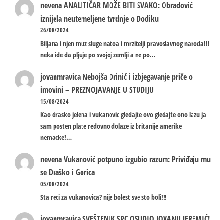
nevena
ANALITIČAR MOŽE BITI SVAKO: Obradović
iznijela neutemeljene tvrdnje o Dodiku
26/08/2024
Biljana i njen muz sluge natoa i mrzitelji pravoslavnog naroda!!!
neka ide da pljuje po svojoj zemlji a ne po…
jovanmravica
Nebojša Drinić i izbjegavanje priče o
imovini – PREZNOJAVANJE U STUDIJU
15/08/2024
Kao drasko jelena i vukanovic gledajte ovo gledajte ono lazu ja
sam posten plate redovno dolaze iz britanije amerike
nemacke!…
nevena
Vukanović potpuno izgubio razum: Priviđaju mu
se Draško i Gorica
05/08/2024
Sta reci za vukanovica? nije bolest sve sto boli!!!
jovanmravica
SVEŠTENIK SPC OSUDIO JOVANU JEREMIĆ!