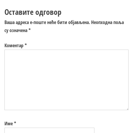
Оставите одговор
Ваша адреса е-поште неће бити објављена.
Неопходна поља
су означена
*
Коментар
*
Име
*