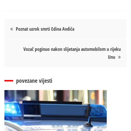
Кретање
Poznat uzrok smrti Edina Avdića
чланка
Vozač poginuo nakon slijetanja automobilom u rijeku
Unu
povezane vijesti