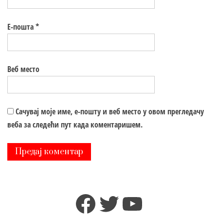
Е-пошта
*
Веб место
Сачувај моје име, е-пошту и веб место у овом прегледачу
веба за следећи пут када коментаришем.
Facebook
Twitter
YouTube