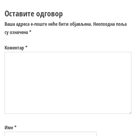
Оставите одговор
Ваша адреса е-поште неће бити објављена.
Неопходна поља
су означена
*
Коментар
*
Име
*