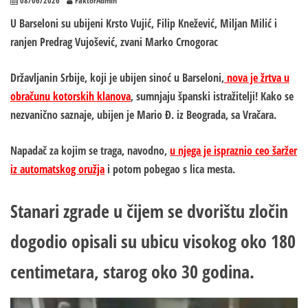
08/06/2026
FaktorAdmin
U Barseloni su ubijeni Krsto Vujić, Filip Knežević, Miljan Milić i
ranjen Predrag Vujošević, zvani Marko Crnogorac
Državljanin Srbije, koji je ubijen sinoć u Barseloni,
nova je žrtva u
obračunu kotorskih klanova
, sumnjaju španski istražitelji! Kako se
nezvanično saznaje, ubijen je Mario Đ. iz Beograda, sa Vračara.
Napadač za kojim se traga, navodno,
u njega je ispraznio ceo šaržer
iz automatskog oružja
i potom pobegao s lica mesta.
Stanari zgrade u čijem se dvorištu zločin
dogodio opisali su ubicu visokog oko 180
centimetara, starog oko 30 godina.