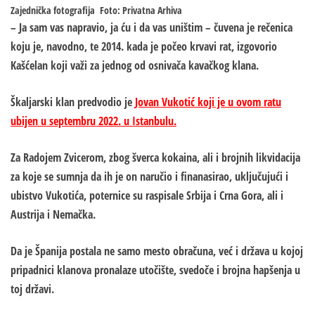
Zajednička fotografija
Foto: Privatna Arhiva
–
Ja sam vas napravio, ja ću i da vas uništim
– čuvena je rečenica
koju je, navodno, te 2014. kada je počeo krvavi rat, izgovorio
Kašćelan koji važi za jednog od osnivača kavačkog klana.
Škaljarski klan predvodio je
Jovan Vukotić koji je u ovom ratu
ubijen u septembru 2022. u Istanbulu.
Za Radojem Zvicerom, zbog šverca kokaina, ali i brojnih likvidacija
za koje se sumnja da ih je on naručio i finanasirao, uključujući i
ubistvo Vukotića, poternice su raspisale Srbija i Crna Gora, ali i
Austrija i Nemačka.
Da je Španija postala ne samo mesto obračuna, već i država u kojoj
pripadnici klanova pronalaze utočište, svedoče i brojna hapšenja u
toj državi.