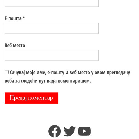
Е-пошта
*
Веб место
Сачувај моје име, е-пошту и веб место у овом прегледачу
веба за следећи пут када коментаришем.
Facebook
Twitter
YouTube