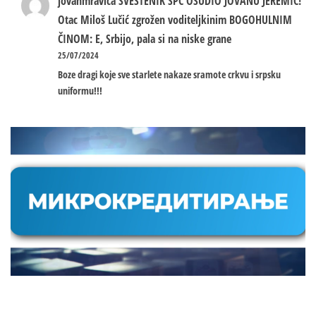
jovanmravica
SVEŠTENIK SPC OSUDIO JOVANU JEREMIĆ!
Otac Miloš Lučić zgrožen voditeljkinim BOGOHULNIM
ČINOM: E, Srbijo, pala si na niske grane
25/07/2024
Boze dragi koje sve starlete nakaze sramote crkvu i srpsku
uniformu!!!