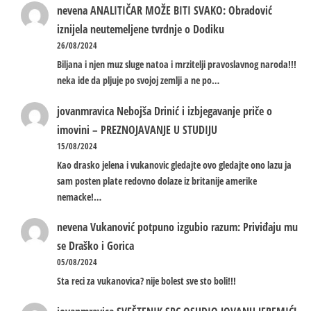
nevena
ANALITIČAR MOŽE BITI SVAKO: Obradović
iznijela neutemeljene tvrdnje o Dodiku
26/08/2024
Biljana i njen muz sluge natoa i mrzitelji pravoslavnog naroda!!!
neka ide da pljuje po svojoj zemlji a ne po…
jovanmravica
Nebojša Drinić i izbjegavanje priče o
imovini – PREZNOJAVANJE U STUDIJU
15/08/2024
Kao drasko jelena i vukanovic gledajte ovo gledajte ono lazu ja
sam posten plate redovno dolaze iz britanije amerike
nemacke!…
nevena
Vukanović potpuno izgubio razum: Priviđaju mu
se Draško i Gorica
05/08/2024
Sta reci za vukanovica? nije bolest sve sto boli!!!