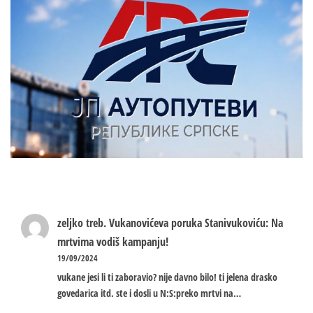
zeljko treb.
Vukanovićeva poruka Stanivukoviću: Na
mrtvima vodiš kampanju!
19/09/2024
vukane jesi li ti zaboravio? nije davno bilo! ti jelena drasko
govedarica itd. ste i dosli u N:S:preko mrtvi na…