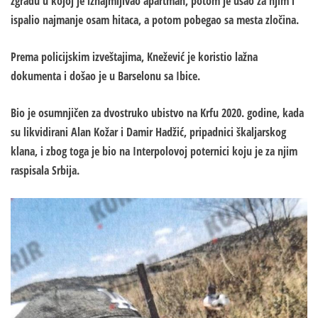
zgradu u kojoj je iznajmljivao apartman, potom je ušao za njim i
ispalio najmanje osam hitaca, a potom pobegao sa mesta zločina.
Prema policijskim izveštajima, Knežević je koristio lažna
dokumenta i došao je u Barselonu sa Ibice.
Bio je osumnjičen za dvostruko ubistvo na Krfu 2020. godine, kada
su likvidirani Alan Kožar i Damir Hadžić, pripadnici škaljarskog
klana, i zbog toga je bio na Interpolovoj poternici koju je za njim
raspisala Srbija.