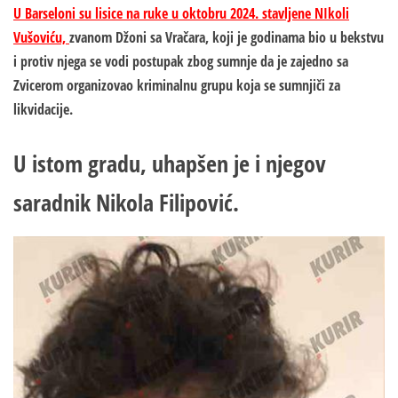
U Barseloni su lisice na ruke u oktobru 2024. stavljene NIkoli
Vušoviću,
zvanom Džoni sa Vračara, koji je godinama bio u bekstvu
i protiv njega se vodi postupak zbog sumnje da je zajedno sa
Zvicerom organizovao kriminalnu grupu koja se sumnjiči za
likvidacije.
U istom gradu, uhapšen je i njegov
saradnik Nikola Filipović.