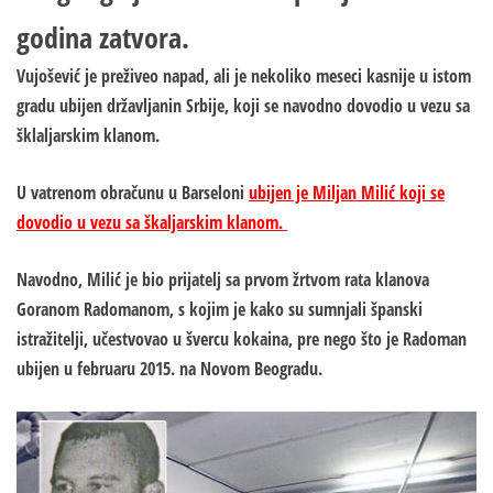
godina zatvora.
Vujošević je preživeo napad, ali je nekoliko meseci kasnije u istom
gradu ubijen državljanin Srbije, koji se navodno dovodio u vezu sa
šklaljarskim klanom.
U vatrenom obračunu u Barseloni
ubijen je Miljan Milić koji se
dovodio u vezu sa škaljarskim klanom.
Navodno, Milić je bio prijatelj sa prvom žrtvom rata klanova
Goranom Radomanom, s kojim je kako su sumnjali španski
istražitelji, učestvovao u švercu kokaina, pre nego što je Radoman
ubijen u februaru 2015. na Novom Beogradu.