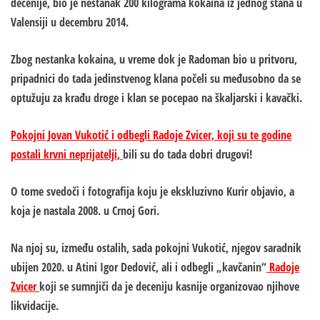
decenije, bio je nestanak 200 kilograma kokaina iz jednog stana u
Valensiji u decembru 2014.
Zbog nestanka kokaina, u vreme dok je Radoman bio u pritvoru,
pripadnici do tada jedinstvenog klana počeli su međusobno da se
optužuju za krađu droge i klan se pocepao na škaljarski i kavački.
Pokojni Jovan Vukotić i odbegli Radoje Zvicer, koji su te godine
postali krvni neprijatelji,
bili su do tada dobri drugovi!
O tome svedoči i fotografija koju je ekskluzivno Kurir objavio, a
koja je nastala 2008. u Crnoj Gori.
Na njoj su, između ostalih, sada pokojni Vukotić, njegov saradnik
ubijen 2020. u Atini Igor Dedović, ali i odbegli „kavčanin“
Radoje
Zvicer
koji se sumnjiči da je deceniju kasnije organizovao njihove
likvidacije.