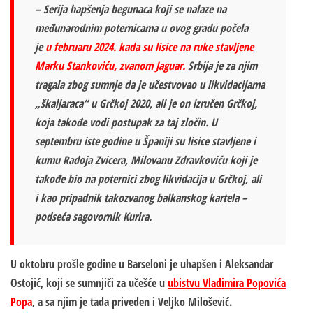
– Serija hapšenja begunaca koji se nalaze na
međunarodnim poternicama u ovog gradu počela
je
u februaru 2024. kada su lisice na ruke stavljene
Marku Stankoviću, zvanom Jaguar.
Srbija je za njim
tragala zbog sumnje da je učestvovao u likvidacijama
„škaljaraca“ u Grčkoj 2020, ali je on izručen Grčkoj,
koja takođe vodi postupak za taj zločin. U
septembru iste godine u Španiji su lisice stavljene i
kumu Radoja Zvicera, Milovanu Zdravkoviću koji je
takođe bio na poternici zbog likvidacija u Grčkoj, ali
i kao pripadnik takozvanog balkanskog kartela –
podseća sagovornik Kurira.
U oktobru prošle godine u Barseloni je uhapšen i Aleksandar
Ostojić, koji se sumnjiči za učešće u
ubistvu Vladimira Popovića
Popa
, a sa njim je tada priveden i Veljko Milošević.