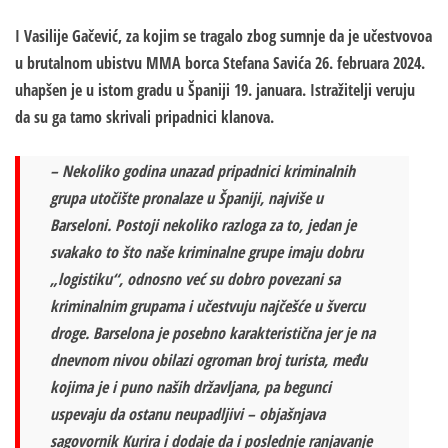
I Vasilije Gačević, za kojim se tragalo zbog sumnje da je učestvovoa
u brutalnom ubistvu MMA borca Stefana Savića 26. februara 2024.
uhapšen je u istom gradu u Španiji 19. januara. Istražitelji veruju
da su ga tamo skrivali pripadnici klanova.
– Nekoliko godina unazad pripadnici kriminalnih
grupa utočište pronalaze u Španiji, najviše u
Barseloni. Postoji nekoliko razloga za to, jedan je
svakako to što naše kriminalne grupe imaju dobru
„logistiku“, odnosno već su dobro povezani sa
kriminalnim grupama i učestvuju najčešće u švercu
droge. Barselona je posebno karakteristična jer je na
dnevnom nivou obilazi ogroman broj turista, među
kojima je i puno naših državljana, pa
begunci
uspevaju da ostanu neupadljivi
– objašnjava
sagovornik Kurira i dodaje da i poslednje ranjavanje