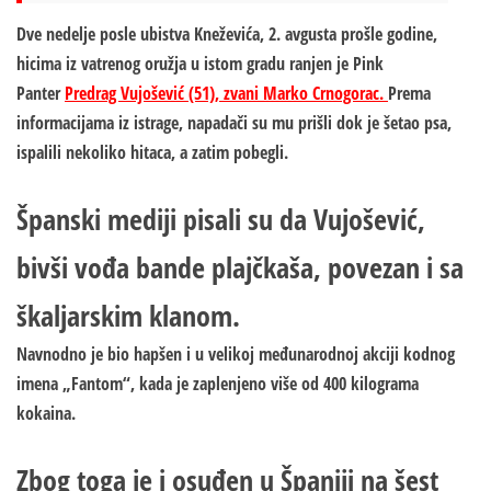
Dve nedelje posle ubistva Kneževića, 2. avgusta prošle godine,
hicima iz vatrenog oružja u istom gradu ranjen je Pink
Panter
Predrag Vujošević (51), zvani Marko Crnogorac.
Prema
informacijama iz istrage, napadači su mu prišli dok je šetao psa,
ispalili nekoliko hitaca, a zatim pobegli.
Španski mediji pisali su da Vujošević,
bivši vođa bande plajčkaša, povezan i sa
škaljarskim klanom.
Navnodno je bio hapšen i u velikoj međunarodnoj akciji kodnog
imena „Fantom“, kada je zaplenjeno više od 400 kilograma
kokaina.
Zbog toga je i osuđen u Španiji na šest