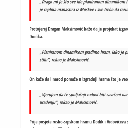
„Drago mi je što sve ide planiranom dinamikom i d
je replika manastira iz Moskve i sve treba da rez
Protojerej Dragan Maksimović kaže da je projekat izgr
Dodika.
„Planiranom dinamikom gradimo hram, iako je pr
stilu“, rekao je Maksimović.
On kaže da i narod pomaže u izgradnji hrama što je ve
„Vjerujem da će spoljašnji radovi biti završeni na
uređenju“, rekao je Maksimović.
Prije posjete rusko-srpskom hramu Dodik i Vidovićeva