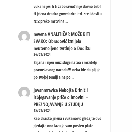
vukane jesi li ti zaboravio? nije davno bilo!
ti jelena drasko govedarica itd. ste i dosli u
N:S:preko mrtvi na…
nevena
ANALITIČAR MOŽE BITI
SVAKO: Obradović iznijela
neutemeljene tvrdnje o Dodiku
26/08/2024
Biljana i njen muz sluge natoa i mrzitelji
pravoslavnog naroda!!! neka ide da pljuje
po svojoj zemlji a ne po…
jovanmravica
Nebojša Drinić i
izbjegavanje priče o imovini –
PREZNOJAVANJE U STUDIJU
15/08/2024
Kao drasko jelena i vukanovic gledajte ovo
gledajte ono lazu ja sam posten plate