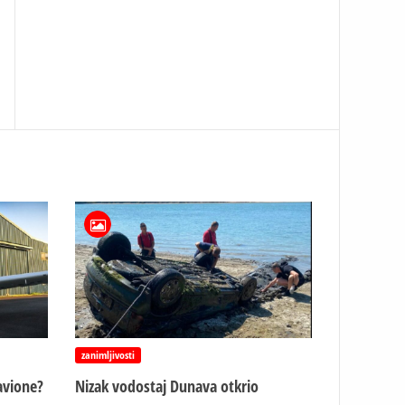
zanimljivosti
avione?
Nizak vodostaj Dunava otkrio