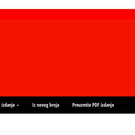
 izdanje
Iz novog broja
Preuzmite PDF izdanje