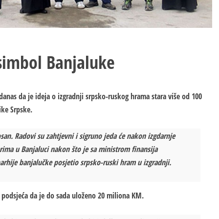
simbol Banjaluke
 danas da je ideja o izgradnji srpsko-ruskog hrama stara više od 100
ike Srpske.
an. Radovi su zahtjevni i sigruno jeda će nakon izgdarnje
rima u Banjaluci nakon što je sa ministrom finansija
rhije banjalučke posjetio srpsko-ruski hram u izgradnji.
i podsjeća da je do sada uloženo 20 miliona KM.