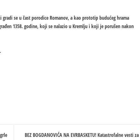
ci gradi se u čast porodice Romanov, a kao prototip budućeg hrama
rađen 1358. godine, koji se nalazio u Kremlju i koji je porušen nakon
.
grle
BEZ BOGDANOVIĆA NA EVRBASKETU! Katastrofalne vesti za