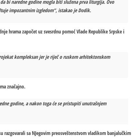
a bi naredne godine mogla biti služena prva liturgija. Ovo
ultuje impozantnim izgledom“, istakao je Dodik.
adnje hrama započet uz svesrdnu pomoć Vlade Republike Srpske i
ojekat kompleksan jer je riječ o ruskom arhitektonskom
oma značajno.
redne godine, a nakon toga će se pristupiti unutrašnjem
 su razgovarali sa NJegovim preosveštenstvom vladikom banjalučkim