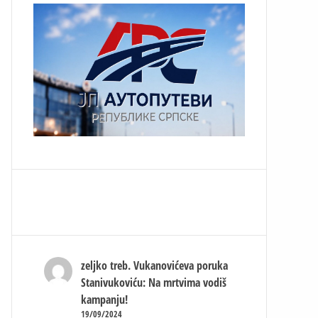
zeljko treb.
Vukanovićeva poruka
Stanivukoviću: Na mrtvima vodiš
kampanju!
19/09/2024