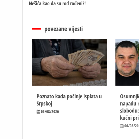
Nešića kao da su rod rođeni?!
чланка
povezane vijesti
Poznato kada počinje isplata u
Osumnjič
Srpskoj
napadu n
slobodu:
06/08/2026
kućni pr
06/08/20