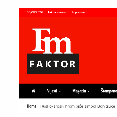
Skip
Faktor magazin
Impressum
06/08/2026
to
content
Faktor magazin
Uvijek presudan
Vijesti
Magazin
Štampano
Home
»
Rusko-srpski hram biće simbol Banjaluke