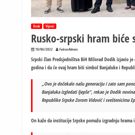
Desk
Vijesti
Rusko-srpski hram biće 
10/06/2022
FaktorAdmin
Srpski član Predsjedništva BiH Milorad Dodik izjavio je
godina i da će ovaj hram biti simbol Banjaluke i Republ
„Ovo je dočekalo našu generaciju i zato sam ponos
Banjaluka izgledati ljepše“, rekao je Dodik novina
Republike Srpske Zorom Vidović i sveštenicima Epa
On kaže da institucije Srpske pomažu izgradnju hrama 