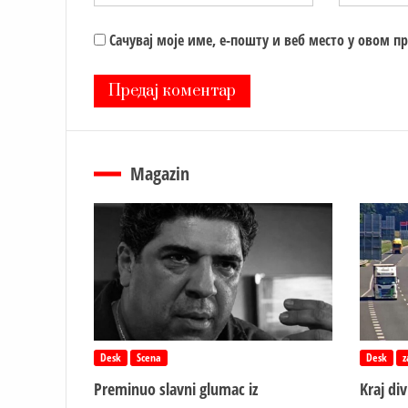
Сачувај моје име, е-пошту и веб место у овом п
Magazin
Desk
Scena
Desk
z
Preminuo slavni glumac iz
Kraj di