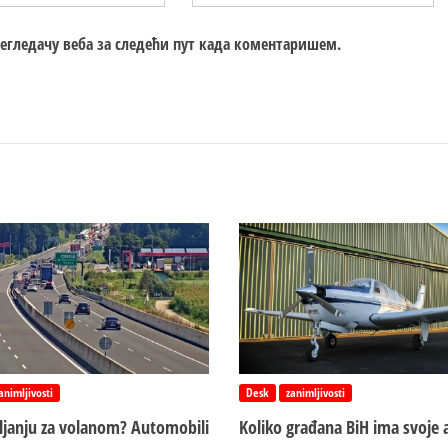
регледачу веба за следећи пут када коментаришем.
animljivosti
Desk
zanimljivosti
vljanju za volanom? Automobili
Koliko građana BiH ima svoje 