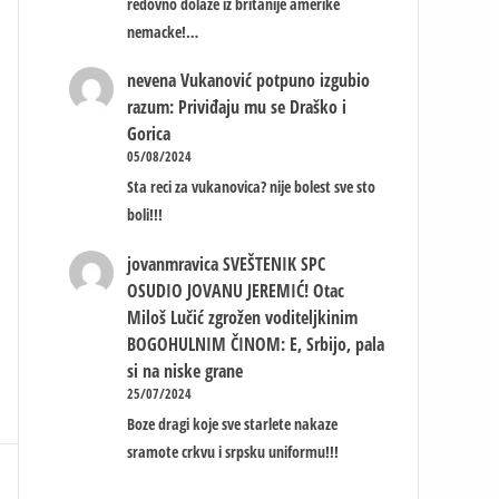
redovno dolaze iz britanije amerike
nemacke!…
nevena
Vukanović potpuno izgubio
razum: Priviđaju mu se Draško i
Gorica
05/08/2024
Sta reci za vukanovica? nije bolest sve sto
boli!!!
jovanmravica
SVEŠTENIK SPC
OSUDIO JOVANU JEREMIĆ! Otac
Miloš Lučić zgrožen voditeljkinim
BOGOHULNIM ČINOM: E, Srbijo, pala
si na niske grane
25/07/2024
Boze dragi koje sve starlete nakaze
sramote crkvu i srpsku uniformu!!!