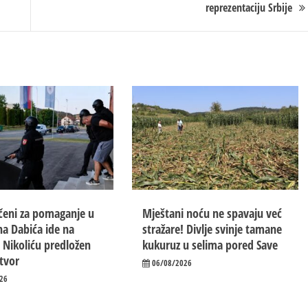
reprezentaciju Srbije
eni za pomaganje u
Mještani noću ne spavaju već
a Dabića ide na
stražare! Divlje svinje tamane
 Nikoliću predložen
kukuruz u selima pored Save
itvor
06/08/2026
26