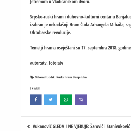
Jefremom u Vladičanskom dvoru.
Srpsko-ruski hram i duhovno-kulturni centar u Banjalu
izabran je nekadašnji Hram Čuda Arhangela Mihaila, sag
Oktobarske revolucije.
Temelji hrama osvještani su 17. septembra 2018. godine
autor:atv, foto:atv
Milorad Dodik
Ruski hram Banjaluka
,
SHARE
Кретање
Vukanović GLEDA I NE VJERUJE: Šarović i Stanivuković 