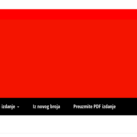
 izdanje
Iz novog broja
Preuzmite PDF izdanje