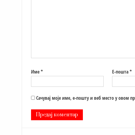
Име
*
Е-пошта
*
Сачувај моје име, е-пошту и веб место у овом п