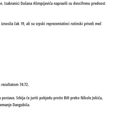
e. Izabranici Dušana Alimpijevića napravili su dvocifrenu prednost
znosila čak 19, ali su srpski reprezentativci rutinski priveli meč
 rezultatom 74:72.
a postava. Srbija će juriti pobjedu protiv BiH preko Nikole Jokića,
Nemanje Dangubića.