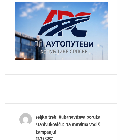
zeljko treb.
Vukanovićeva poruka
Stanivukoviću: Na mrtvima vodiš
kampanju!
19/09/2024