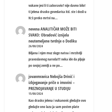
vukane jesi li ti zaboravio? nije davno bilo!
ti jelena drasko govedarica itd. ste i dosli u
N:S:preko mrtvi na…
nevena
ANALITIČAR MOŽE BITI
SVAKO: Obradović iznijela
neutemeljene tvrdnje o Dodiku
26/08/2024
Biljana i njen muz sluge natoa i mrzitelji
pravoslavnog naroda!!! neka ide da pljuje
po svojoj zemlji a ne po…
jovanmravica
Nebojša Drinić i
izbjegavanje priče o imovini –
PREZNOJAVANJE U STUDIJU
15/08/2024
Kao drasko jelena i vukanovic gledajte ovo
gledajte ono lazu ja sam posten plate