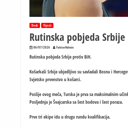
Desk
Vijesti
Rutinska pobjeda Srbije 
06/07/2026
FaktorAdmin
Rutinska pobjeda Srbije protiv BiH.
Košarkaši Srbije ubjedljivo su savladali Bosnu i Herceg
Svjetsko prvenstvo u košarci.
Poslije ovog meča, Turska je prva sa maksimalnim učin
Posljednja je Švajcarska sa šest bodova i šest poraza.
Prve tri ekipe idu u drugu rundu kvalifikacija.