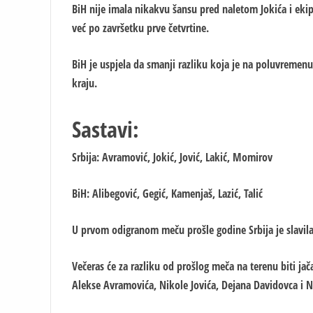
BiH nije imala nikakvu šansu pred naletom Jokića i ekip
već po završetku prve četvrtine.
BiH je uspjela da smanji razliku koja je na poluvremenu i
kraju.
Sastavi:
Srbija: Avramović, Jokić, Jović, Lakić, Momirov
BiH: Alibegović, Gegić, Kamenjaš, Lazić, Talić
U prvom odigranom meču prošle godine Srbija je slavila
Večeras će za razliku od prošlog meča na terenu biti jač
Alekse Avramovića, Nikole Jovića, Dejana Davidovca i 