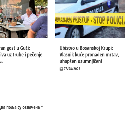
an gost u Guči:
Ubistvo u Bosanskoj Krupi:
iva uz trube i pečenje
Vlasnik kuće pronađen mrtav,
uhapšen osumnjičeni
26
07/08/2026
на поља су означена
*