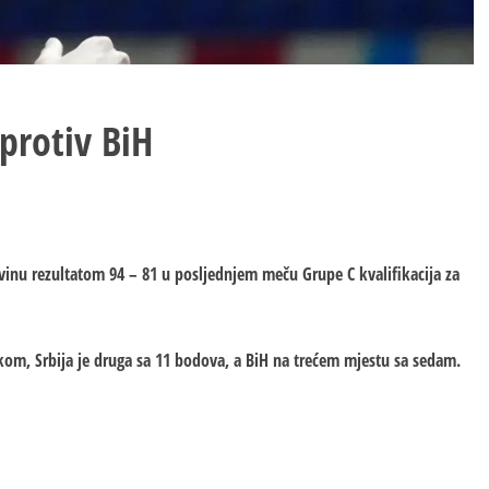
protiv BiH
ovinu rezultatom 94 – 81 u posljednjem meču Grupe C kvalifikacija za
kom, Srbija je druga sa 11 bodova, a BiH na trećem mjestu sa sedam.