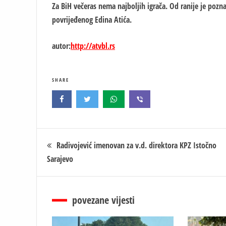
Za BiH večeras nema najboljih igrača. Od ranije je pozna
povrijeđenog Edina Atića.
autor:
http://atvbl.rs
SHARE
Кретање
Radivojević imenovan za v.d. direktora KPZ Istočno
Sarajevo
чланка
povezane vijesti