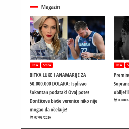
Magazin
Desk
Scena
Desk
S
BITKA LUKE I ANAMARIJE ZA
Preminu
50.000.000 DOLARA: Isplivao
Soprano
šokantan podatak! Ovaj potez
obiljež
Dončićeve bivše verenice niko nije
03/08/
mogao da očekuje!
07/08/2026