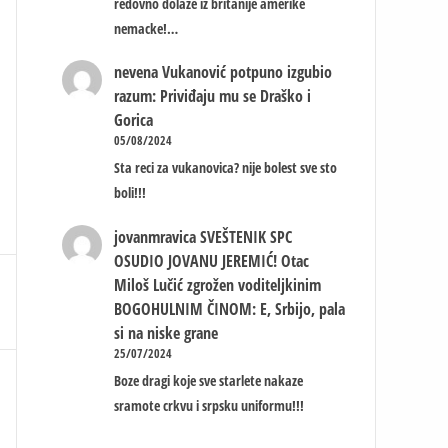
redovno dolaze iz britanije amerike
nemacke!…
nevena
Vukanović potpuno izgubio
razum: Priviđaju mu se Draško i
Gorica
05/08/2024
Sta reci za vukanovica? nije bolest sve sto
boli!!!
jovanmravica
SVEŠTENIK SPC
OSUDIO JOVANU JEREMIĆ! Otac
Miloš Lučić zgrožen voditeljkinim
BOGOHULNIM ČINOM: E, Srbijo, pala
si na niske grane
25/07/2024
Boze dragi koje sve starlete nakaze
sramote crkvu i srpsku uniformu!!!