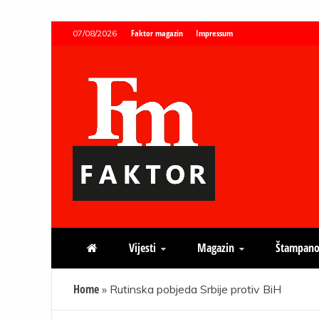
Skip
Faktor magazin
Impressum
07/08/2026
to
content
Faktor magazin
Uvijek presudan
Vijesti
Magazin
Štampano
Home
»
Rutinska pobjeda Srbije protiv BiH