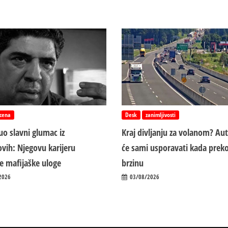
cena
Desk
zanimljivosti
o slavni glumac iz
Kraj divljanju za volanom? Au
vih: Njegovu karijeru
će sami usporavati kada preko
ile mafijaške uloge
brzinu
2026
03/08/2026