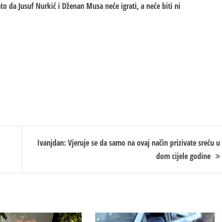
to da Jusuf Nurkić i Dženan Musa neće igrati, a neće biti ni
Ivanjdan: Vjeruje se da samo na ovaj način prizivate sreću u
dom cijele godine