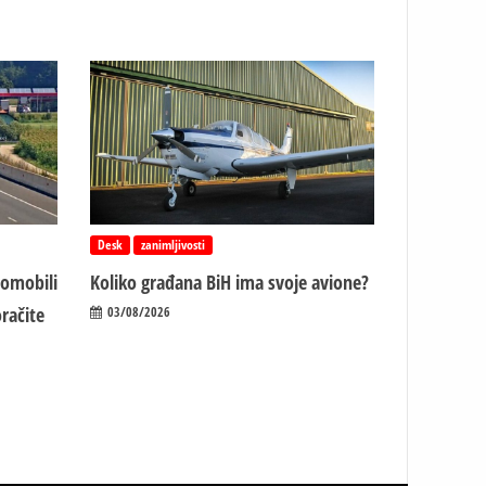
Desk
zanimljivosti
tomobili
Koliko građana BiH ima svoje avione?
račite
03/08/2026