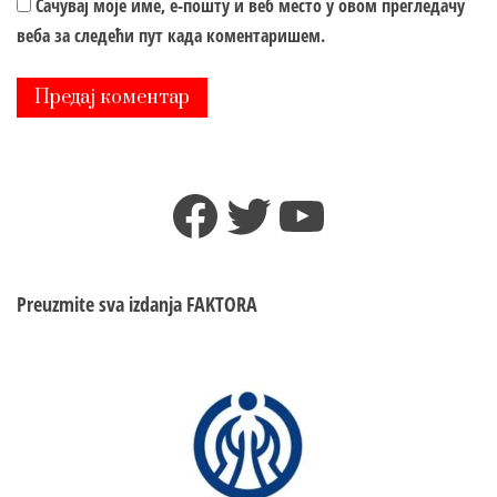
Сачувај моје име, е-пошту и веб место у овом прегледачу
веба за следећи пут када коментаришем.
Facebook
Twitter
YouTube
Preuzmite sva izdanja
FAKTORA