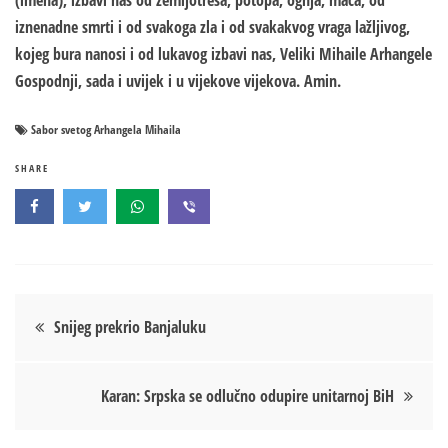
(imena), izbavi nas od zemljotresa, potopa, ognja, mača, od
iznenadne smrti i od svakoga zla i od svakakvog vraga lažljivog,
kojeg bura nanosi i od lukavog izbavi nas, Veliki Mihaile Arhangele
Gospodnji, sada i uvijek i u vijekove vijekova. Amin.
Sabor svetog Arhangela Mihaila
SHARE
Кретање
Snijeg prekrio Banjaluku
чланка
Karan: Srpska se odlučno odupire unitarnoj BiH