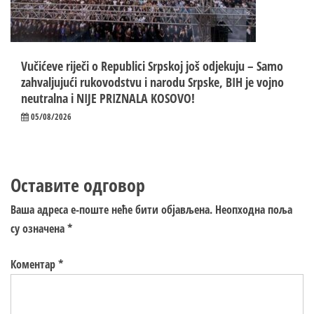
Vučićeve riječi o Republici Srpskoj još odjekuju – Samo
zahvaljujući rukovodstvu i narodu Srpske, BIH je vojno
neutralna i NIJE PRIZNALA KOSOVO!
05/08/2026
Оставите одговор
Ваша адреса е-поште неће бити објављена.
Неопходна поља
су означена
*
Коментар
*