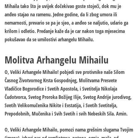
Mihaila tako što je uvijek dočekivao goste stojeći, dok mu je
anđeo stajao na ramenu. Jedne godine, da li zbog umora ili
nemarnosti, prevario se pa je sjeo, a anđeo se naljutio, udario ga
krilom i odletio. Predanje kaže da je car nakon toga mjesecima
pokušavao da se umilostivi arhangelu Mihailu.
Molitva Arhangelu Mihailu
O, Veliki Arhangele Mihailo! pobjedi sve protivnike naše Silom
Časnog Životvornog Krsta Gospodnjeg, Molitvama Presvete
Vladičice Bogorodice i Svetih Apostola, i Svetitelja Nikolaja
Čudotvorca, Svetog Proroka Božijeg Ilije, Svetog Andrije jurodivog,
Svetih Velikomučenika Nikite i Evstatija, i Svetih Svetitelja,
Prepodobnih, Mučenika i Svih Svetih i svih Nebeskih Sila. Amin.
O, Veliki Arhangele Mihailo, pomozi nama grešnim slugama Tvojim