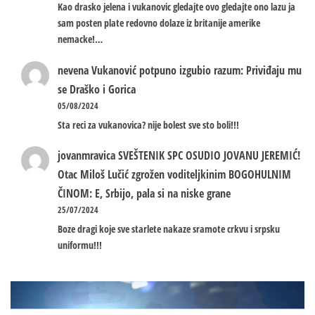
Kao drasko jelena i vukanovic gledajte ovo gledajte ono lazu ja
sam posten plate redovno dolaze iz britanije amerike
nemacke!…
nevena
Vukanović potpuno izgubio razum: Priviđaju mu
se Draško i Gorica
05/08/2024
Sta reci za vukanovica? nije bolest sve sto boli!!!
jovanmravica
SVEŠTENIK SPC OSUDIO JOVANU JEREMIĆ!
Otac Miloš Lučić zgrožen voditeljkinim BOGOHULNIM
ČINOM: E, Srbijo, pala si na niske grane
25/07/2024
Boze dragi koje sve starlete nakaze sramote crkvu i srpsku
uniformu!!!