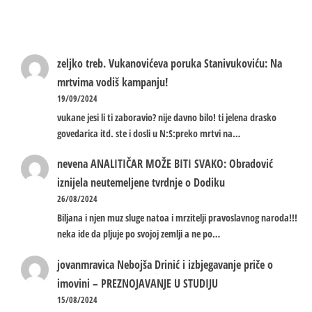
zeljko treb.
Vukanovićeva poruka Stanivukoviću: Na
mrtvima vodiš kampanju!
19/09/2024
vukane jesi li ti zaboravio? nije davno bilo! ti jelena drasko
govedarica itd. ste i dosli u N:S:preko mrtvi na…
nevena
ANALITIČAR MOŽE BITI SVAKO: Obradović
iznijela neutemeljene tvrdnje o Dodiku
26/08/2024
Biljana i njen muz sluge natoa i mrzitelji pravoslavnog naroda!!!
neka ide da pljuje po svojoj zemlji a ne po…
jovanmravica
Nebojša Drinić i izbjegavanje priče o
imovini – PREZNOJAVANJE U STUDIJU
15/08/2024