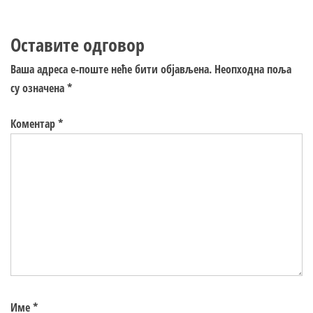
Оставите одговор
Ваша адреса е-поште неће бити објављена.
Неопходна поља
су означена
*
Коментар
*
Име
*