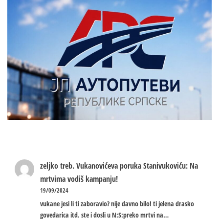
zeljko treb.
Vukanovićeva poruka Stanivukoviću: Na
mrtvima vodiš kampanju!
19/09/2024
vukane jesi li ti zaboravio? nije davno bilo! ti jelena drasko
govedarica itd. ste i dosli u N:S:preko mrtvi na…