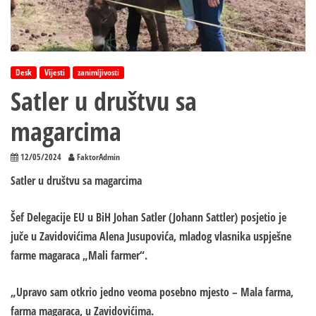
Desk
Vijesti
zanimljivosti
Satler u društvu sa
magarcima
12/05/2024
FaktorAdmin
Satler u društvu sa magarcima
Šef Delegacije EU u BiH Johan Satler (Johann Sattler) posjetio je
juče u Zavidovićima Alena Jusupovića, mladog vlasnika uspješne
farme magaraca „Mali farmer“.
„Upravo sam otkrio jedno veoma posebno mjesto – Mala farma,
farma magaraca, u Zavidovićima.