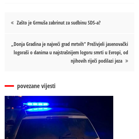
Кретање
Zašto je Grmuša zabrinut za sudbinu SDS-a?
чланка
„Donja Gradina je najveći grad mrtvih“ Preživjeli jasenovački
logoraši o danima u najstrašnijem logoru smrti u Evropi, od
njihovih riječi podilazi jeza
povezane vijesti