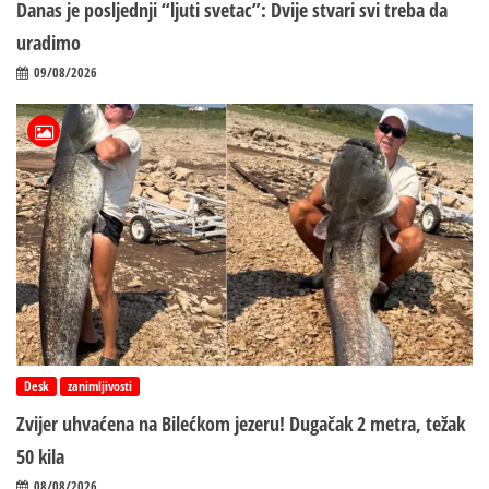
Danas je posljednji “ljuti svetac”: Dvije stvari svi treba da
uradimo
09/08/2026
Desk
zanimljivosti
Zvijer uhvaćena na Bilećkom jezeru! Dugačak 2 metra, težak
50 kila
08/08/2026