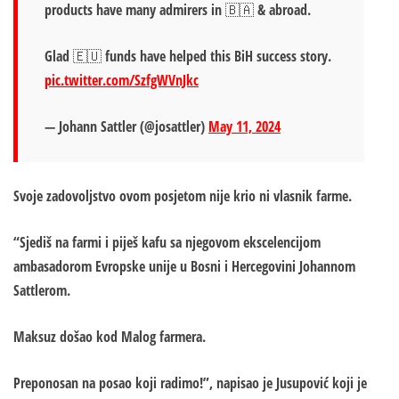
products have many admirers in 🇧🇦 & abroad.
Glad 🇪🇺 funds have helped this BiH success story.
pic.twitter.com/SzfgWVnJkc
— Johann Sattler (@josattler)
May 11, 2024
Svoje zadovoljstvo ovom posjetom nije krio ni vlasnik farme.
“Sjediš na farmi i piješ kafu sa njegovom ekscelencijom
ambasadorom Evropske unije u Bosni i Hercegovini Johannom
Sattlerom.
Maksuz došao kod Malog farmera.
Preponosan na posao koji radimo!”, napisao je Jusupović koji je