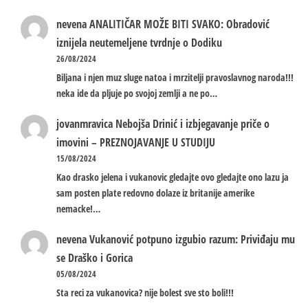
nevena
ANALITIČAR MOŽE BITI SVAKO: Obradović
iznijela neutemeljene tvrdnje o Dodiku
26/08/2024
Biljana i njen muz sluge natoa i mrzitelji pravoslavnog naroda!!!
neka ide da pljuje po svojoj zemlji a ne po…
jovanmravica
Nebojša Drinić i izbjegavanje priče o
imovini – PREZNOJAVANJE U STUDIJU
15/08/2024
Kao drasko jelena i vukanovic gledajte ovo gledajte ono lazu ja
sam posten plate redovno dolaze iz britanije amerike
nemacke!…
nevena
Vukanović potpuno izgubio razum: Priviđaju mu
se Draško i Gorica
05/08/2024
Sta reci za vukanovica? nije bolest sve sto boli!!!