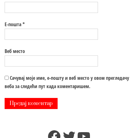
Е-пошта
*
Веб место
Сачувај моје име, е-пошту и веб место у овом прегледачу
веба за следећи пут када коментаришем.
Facebook
Twitter
YouTube