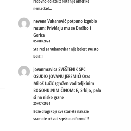
redovno dolaze iz britanije amerike
nemacke!…
nevena
Vukanović potpuno izgubio
razum: Priviđaju mu se Draško i
Gorica
05/08/2024
Sta reci za vukanovica? nije bolest sve sto
boli!!!
jovanmravica
SVEŠTENIK SPC
OSUDIO JOVANU JEREMIĆ! Otac
Miloš Lučić zgrožen voditeljkinim
BOGOHULNIM ČINOM: E, Srbijo, pala
si na niske grane
25/07/2024
Boze dragi koje sve starlete nakaze
sramote crkvu i srpsku uniformu!!!