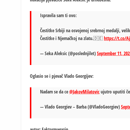
Ispravila sam ti ovo:
Čestitke Srbiji na osvojenoj srebrnoj medalji, veli
Čestitke i Njemačkoj na zlatu.🇩🇪
https://t.co/A
— Seka Aleksic (@poslednjilet)
September 11, 202
Oglasio se i pjevač Vlado Georgijev:
Nadam se da ce
@JakovMilatovic
ujutro uputiti č
— Vlado Georgiev – Barba (@VladoGeorgiev)
Sept
autor: Faktormagazin