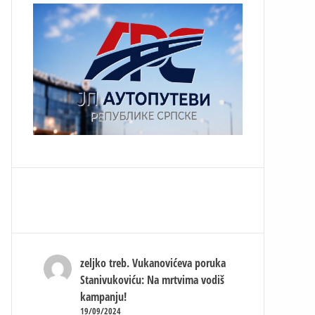
zeljko treb.
Vukanovićeva poruka
Stanivukoviću: Na mrtvima vodiš
kampanju!
19/09/2024