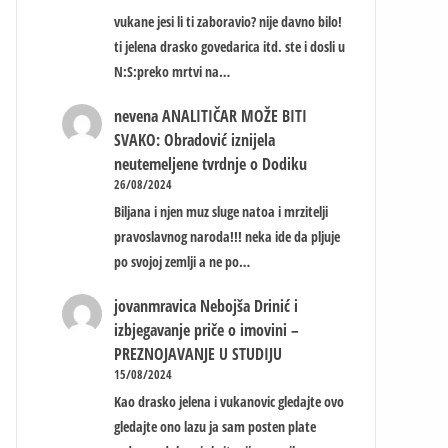
vukane jesi li ti zaboravio? nije davno bilo!
ti jelena drasko govedarica itd. ste i dosli u
N:S:preko mrtvi na…
nevena
ANALITIČAR MOŽE BITI
SVAKO: Obradović iznijela
neutemeljene tvrdnje o Dodiku
26/08/2024
Biljana i njen muz sluge natoa i mrzitelji
pravoslavnog naroda!!! neka ide da pljuje
po svojoj zemlji a ne po…
jovanmravica
Nebojša Drinić i
izbjegavanje priče o imovini –
PREZNOJAVANJE U STUDIJU
15/08/2024
Kao drasko jelena i vukanovic gledajte ovo
gledajte ono lazu ja sam posten plate