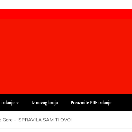
 izdanje
Iz novog broja
Preuzmite PDF izdanje
rne Gore – ISPRAVILA SAM TI OVO!