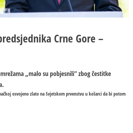
 predsjednika Crne Gore –
 mrežama „malo su pobjesnili“ zbog čestitke
a.
emačkoj osvojeno zlato na Svjetskom prvenstvu u košarci da bi potom