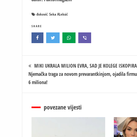
đoković
Seka ALeksić
,
SHARE
Кретање
MIKI UKRALA MILION EVRA, SAD JE KOLEGE ISKOPIRA
Njemačka traga za novom prevarantkinjom, ojadila firmu
чланка
6 miliona!
povezane vijesti