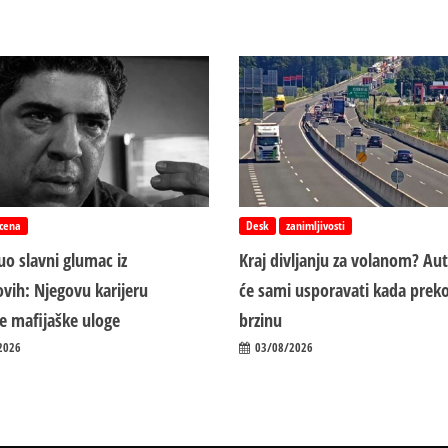
cena
Desk
zanimljivosti
o slavni glumac iz
Kraj divljanju za volanom? Au
vih: Njegovu karijeru
će sami usporavati kada preko
ile mafijaške uloge
brzinu
2026
03/08/2026