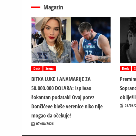
Magazin
Desk
Scena
Desk
S
BITKA LUKE I ANAMARIJE ZA
Preminu
50.000.000 DOLARA: Isplivao
Soprano
šokantan podatak! Ovaj potez
obiljež
Dončićeve bivše verenice niko nije
03/08/
mogao da očekuje!
07/08/2026