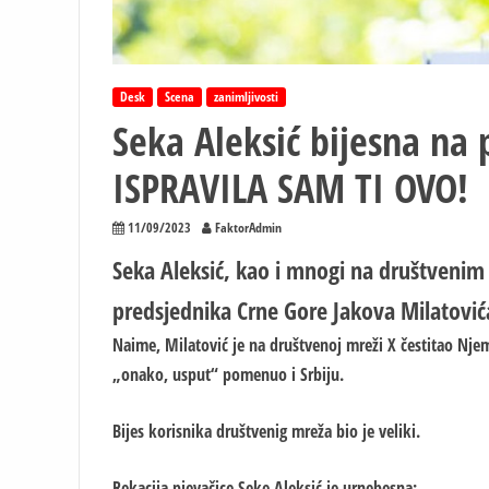
Desk
Scena
zanimljivosti
Seka Aleksić bijesna na
ISPRAVILA SAM TI OVO!
11/09/2023
FaktorAdmin
Seka Aleksić, kao i mnogi na društvenim
predsjednika Crne Gore Jakova Milatović
Naime, Milatović je na društvenoj mreži X čestitao Nj
„onako, usput“ pomenuo i Srbiju.
Bijes korisnika društvenig mreža bio je veliki.
Rekacija pjevačice Seke Aleksić je urnebesna: