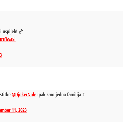
ki uspijeh! 🏀
j01fhS4Si
3
estitke
@DjokerNole
ipak smo jedna familija ☦️
ember 11, 2023