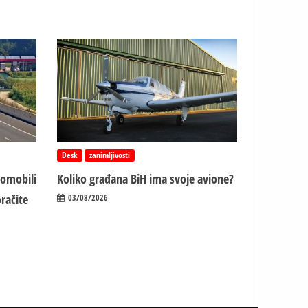
Desk
zanimljivosti
tomobili
Koliko građana BiH ima svoje avione?
račite
03/08/2026