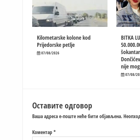
Kilometarske kolone kod
BITKA L
Prijedorske petlje
50.000.0
šokantan
07/08/2026
Dončićev
nije mog
07/08/20
Оставите одговор
Ваша адреса е-поште неће бити објављена.
Неопход
Коментар
*