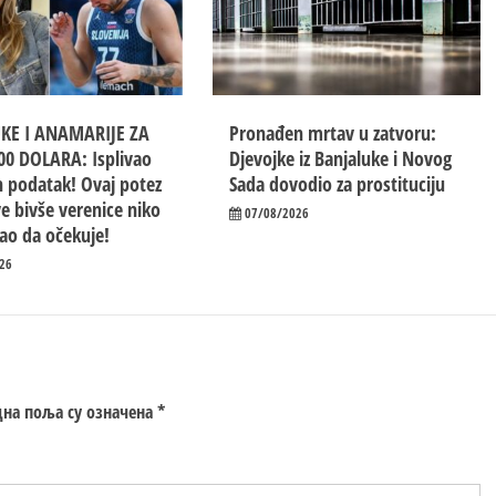
UKE I ANAMARIJE ZA
Pronađen mrtav u zatvoru:
00 DOLARA: Isplivao
Djevojke iz Banjaluke i Novog
 podatak! Ovaj potez
Sada dovodio za prostituciju
e bivše verenice niko
07/08/2026
ao da očekuje!
26
на поља су означена
*