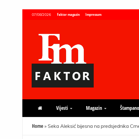
Skip
Faktor magazin
Impressum
07/08/2026
to
content
Faktor magazin
Uvijek presudan
Vijesti
Magazin
Štampano
Home
»
Seka Aleksić bijesna na predsjednika C