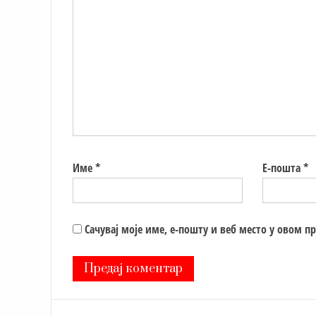
Име
*
Е-пошта
*
Сачувај моје име, е-пошту и веб место у овом п