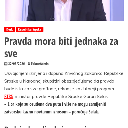
Desk
Republika Srpska
Pravda mora biti jednaka za
sve
22/03/2026
FaktorAdmin
Usvajanjem izmjena i dopuna Krivičnog zakonika Republike
Srpske u Narodnoj skupštini obezbjeđujemo da pravda
bude ista za sve građane, rekao je za Јutarnji program
RTRS
, ministar pravde Republike Srpske Goran Selak.
– Lica koja su osuđena dva puta i više ne mogu zamijeniti
zatvorsku kaznu novčanim iznosom – poručuje Selak.