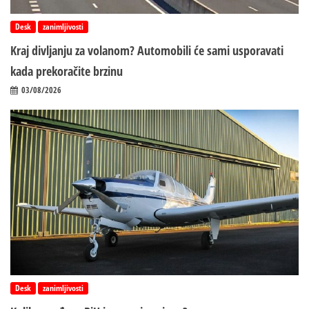
Desk
zanimljivosti
Kraj divljanju za volanom? Automobili će sami usporavati
kada prekoračite brzinu
03/08/2026
Desk
zanimljivosti