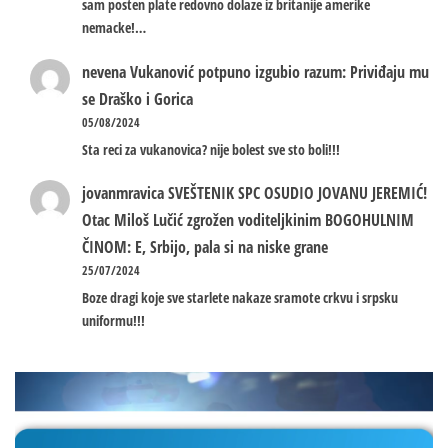
sam posten plate redovno dolaze iz britanije amerike
nemacke!…
nevena
Vukanović potpuno izgubio razum: Priviđaju mu
se Draško i Gorica
05/08/2024
Sta reci za vukanovica? nije bolest sve sto boli!!!
jovanmravica
SVEŠTENIK SPC OSUDIO JOVANU JEREMIĆ!
Otac Miloš Lučić zgrožen voditeljkinim BOGOHULNIM
ČINOM: E, Srbijo, pala si na niske grane
25/07/2024
Boze dragi koje sve starlete nakaze sramote crkvu i srpsku
uniformu!!!