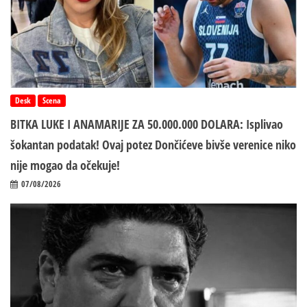
Desk
Scena
BITKA LUKE I ANAMARIJE ZA 50.000.000 DOLARA: Isplivao
šokantan podatak! Ovaj potez Dončićeve bivše verenice niko
nije mogao da očekuje!
07/08/2026