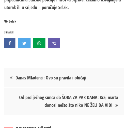
utorak ili u srijedu – poručuje Selak.
Selak
SHARE
Кретање
Danas Mladenci: Ovo su pravila i običaji
чланка
Od proljećnog sunca do ŠOKA ZA PAR DANA: Kraj marta
donosi nešto što niko NE ŽELI DA VIDI