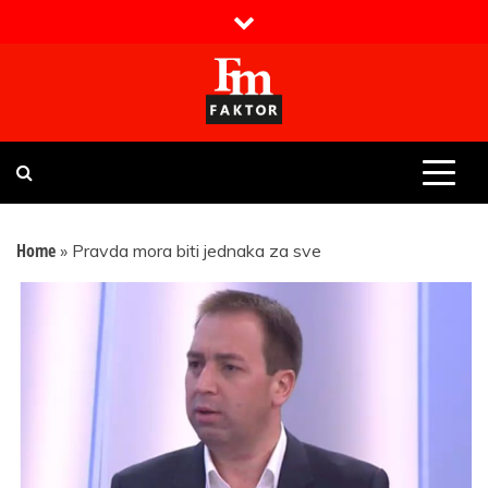
Skip
to
content
Faktor magazin
Uvijek presudan
Home
»
Pravda mora biti jednaka za sve