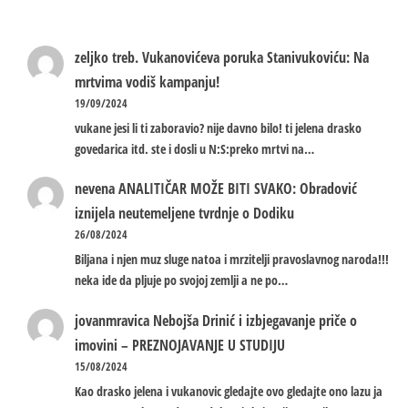
zeljko treb.
Vukanovićeva poruka Stanivukoviću: Na
mrtvima vodiš kampanju!
19/09/2024
vukane jesi li ti zaboravio? nije davno bilo! ti jelena drasko
govedarica itd. ste i dosli u N:S:preko mrtvi na…
nevena
ANALITIČAR MOŽE BITI SVAKO: Obradović
iznijela neutemeljene tvrdnje o Dodiku
26/08/2024
Biljana i njen muz sluge natoa i mrzitelji pravoslavnog naroda!!!
neka ide da pljuje po svojoj zemlji a ne po…
jovanmravica
Nebojša Drinić i izbjegavanje priče o
imovini – PREZNOJAVANJE U STUDIJU
15/08/2024
Kao drasko jelena i vukanovic gledajte ovo gledajte ono lazu ja