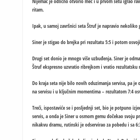
Nijemac je odlično otvorio meč i u prvom setu igrao ra
ritam.
Ipak, u samoj završnici seta Štruf je napravio nekoliko 
Siner je stigao do brejka pri rezultatu 5:5 i potom osvoj
Drugi set donio je mnogo više uzbuđenja. Siner je odmah 
Štruf ekspresno uzvratio ribrejkom i vratio rezultatsku 
Do kraja seta nije bilo novih oduzimanja servisa, pa je o
na servisu i u ključnim momentima – rezultatom 7:4 osvo
Treći, ispostaviće se i posljednji set, bio je potpuno i
servis, a onda je Siner u osmom gemu dočekao svoju pri
nikakvu dramu, rutinski je odservirao za pobedu i sa 6: