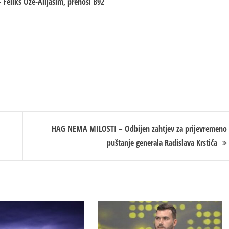
 Feliks Ože-Alijasim, prenosi B92
HAG NEMA MILOSTI – Odbijen zahtjev za prijevremeno
puštanje generala Radislava Krstića