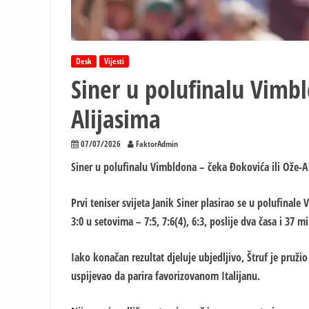
Desk
Vijesti
Siner u polufinalu Vimbl
Alijasima
07/07/2026
FaktorAdmin
Siner u polufinalu Vimbldona – čeka Đokovića ili Ože-A
Prvi teniser svijeta Janik Siner plasirao se u polufin
3:0 u setovima – 7:5, 7:6(4), 6:3, poslije dva časa i 37 mi
Iako konačan rezultat djeluje ubjedljivo, Štruf je pruž
uspijevao da parira favorizovanom Italijanu.