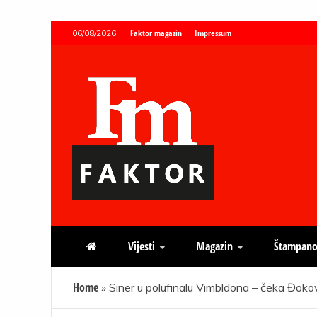
Skip
Faktor magazin
Impressum
06/08/2026
to
content
Faktor magazin
Uvijek presudan
Vijesti
Magazin
Štampano
Home
»
Siner u polufinalu Vimbldona – čeka Đokov