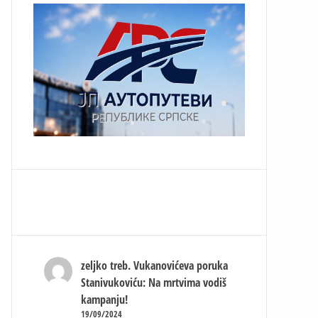
zeljko treb.
Vukanovićeva poruka
Stanivukoviću: Na mrtvima vodiš
kampanju!
19/09/2024