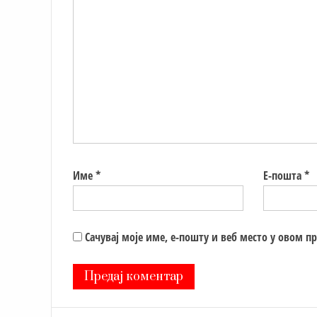
Име
*
Е-пошта
*
Сачувај моје име, е-пошту и веб место у овом п