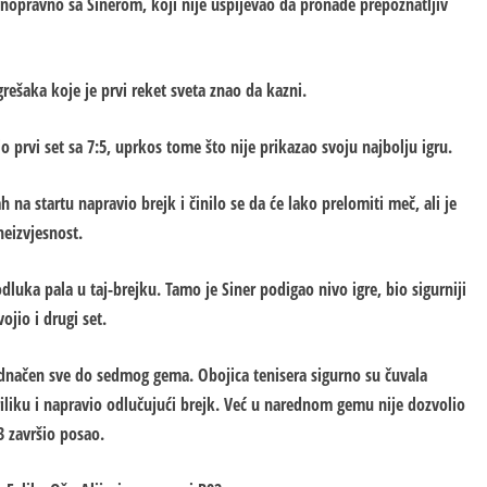
vnopravno sa Sinerom, koji nije uspijevao da pronađe prepoznatljiv
grešaka koje je prvi reket sveta znao da kazni.
io prvi set sa 7:5, uprkos tome što nije prikazao svoju najbolju igru.
na startu napravio brejk i činilo se da će lako prelomiti meč, ali je
neizvjesnost.
dluka pala u taj-brejku. Tamo je Siner podigao nivo igre, bio sigurniji
jio i drugi set.
zjednačen sve do sedmog gema. Obojica tenisera sigurno su čuvala
liku i napravio odlučujući brejk. Već u narednom gemu nije dozvolio
3 završio posao.