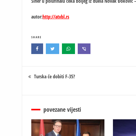
Siner u polufinalu čeka boljeg iz duela Novak Đoković –
autor:
http://atvbl.rs
SHARE
Кретање
Turska će dobiti F-35?
чланка
povezane vijesti