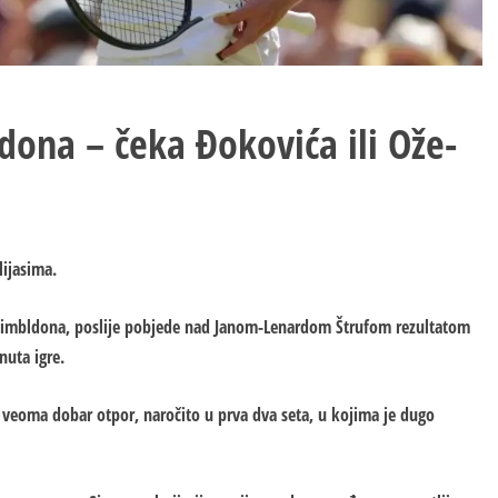
dona – čeka Đokovića ili Ože-
lijasima.
ale Vimbldona, poslije pobjede nad Janom-Lenardom Štrufom rezultatom
nuta igre.
io veoma dobar otpor, naročito u prva dva seta, u kojima je dugo