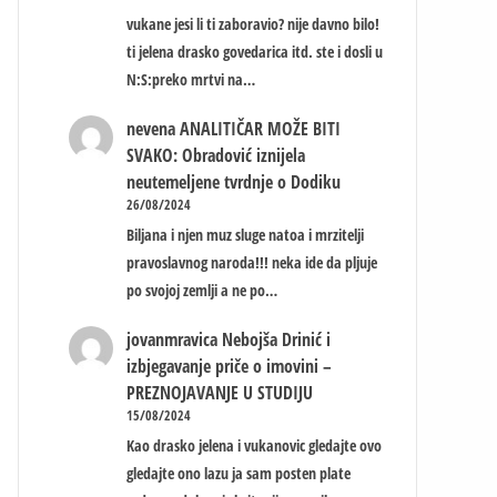
vukane jesi li ti zaboravio? nije davno bilo!
ti jelena drasko govedarica itd. ste i dosli u
N:S:preko mrtvi na…
nevena
ANALITIČAR MOŽE BITI
SVAKO: Obradović iznijela
neutemeljene tvrdnje o Dodiku
26/08/2024
Biljana i njen muz sluge natoa i mrzitelji
pravoslavnog naroda!!! neka ide da pljuje
po svojoj zemlji a ne po…
jovanmravica
Nebojša Drinić i
izbjegavanje priče o imovini –
PREZNOJAVANJE U STUDIJU
15/08/2024
Kao drasko jelena i vukanovic gledajte ovo
gledajte ono lazu ja sam posten plate