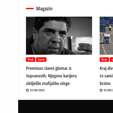
Magazin
Desk
Scena
Desk
z
Preminuo slavni glumac iz
Kraj di
Sopranovih: Njegovu karijeru
će sami
obilježile mafijaške uloge
brzinu
03/08/2026
03/08/