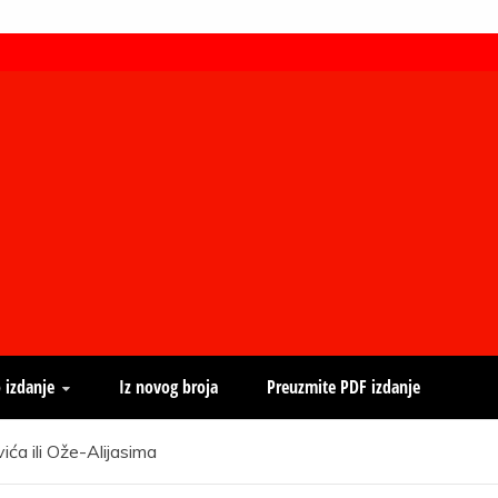
 izdanje
Iz novog broja
Preuzmite PDF izdanje
ića ili Ože-Alijasima