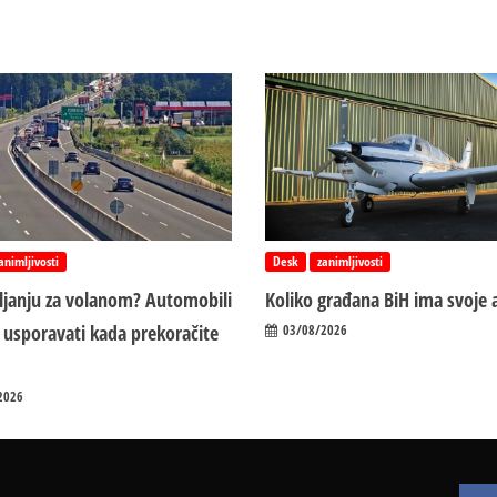
animljivosti
Desk
zanimljivosti
vljanju za volanom? Automobili
Koliko građana BiH ima svoje 
 usporavati kada prekoračite
03/08/2026
2026