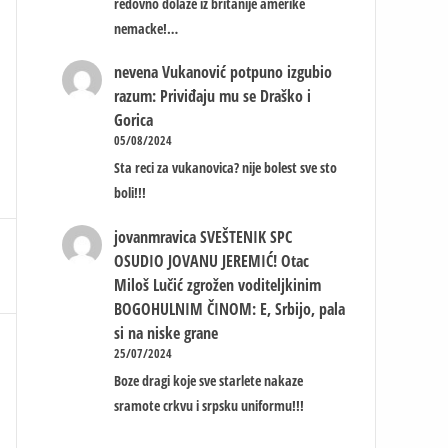
redovno dolaze iz britanije amerike
nemacke!…
nevena
Vukanović potpuno izgubio
razum: Priviđaju mu se Draško i
Gorica
05/08/2024
Sta reci za vukanovica? nije bolest sve sto
boli!!!
jovanmravica
SVEŠTENIK SPC
OSUDIO JOVANU JEREMIĆ! Otac
Miloš Lučić zgrožen voditeljkinim
BOGOHULNIM ČINOM: E, Srbijo, pala
si na niske grane
25/07/2024
Boze dragi koje sve starlete nakaze
sramote crkvu i srpsku uniformu!!!