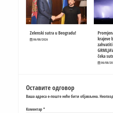
Zelenski sutra u Beogradu!
Promjen
krajeve b
06/08/2026
zahvatit
GRMLJAV
čeka sut
06/08/20
Оставите одговор
Ваша адреса е-поште неће бити објављена.
Неопход
Коментар
*