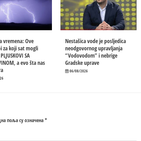
a vremena: Ove
Nestašica vode je posljedica
i za koji sat mogli
neodgovornog upravljanja
i PLJUSKOVI SA
“Vodovodom” i nebrige
INOM, a evo šta nas
Gradske uprave
ra
06/08/2026
26
на поља су означена
*