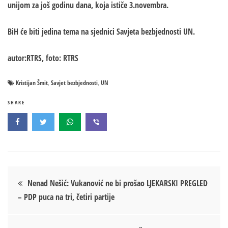
unijom za još godinu dana, koja ističe 3.novembra.
BiH će biti jedina tema na sjednici Savjeta bezbjednosti UN.
autor:RTRS, foto: RTRS
Kristijan Šmit
Savjet bezbjednosti
UN
,
,
SHARE
Кретање
Nenad Nešić: Vukanović ne bi prošao LJEKARSKI PREGLED
– PDP puca na tri, četiri partije
чланка