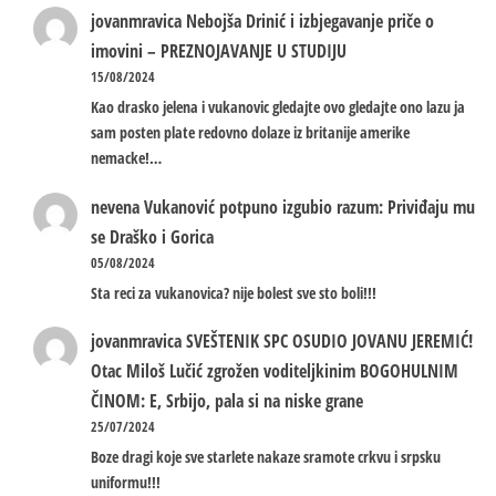
jovanmravica
Nebojša Drinić i izbjegavanje priče o
imovini – PREZNOJAVANJE U STUDIJU
15/08/2024
Kao drasko jelena i vukanovic gledajte ovo gledajte ono lazu ja
sam posten plate redovno dolaze iz britanije amerike
nemacke!…
nevena
Vukanović potpuno izgubio razum: Priviđaju mu
se Draško i Gorica
05/08/2024
Sta reci za vukanovica? nije bolest sve sto boli!!!
jovanmravica
SVEŠTENIK SPC OSUDIO JOVANU JEREMIĆ!
Otac Miloš Lučić zgrožen voditeljkinim BOGOHULNIM
ČINOM: E, Srbijo, pala si na niske grane
25/07/2024
Boze dragi koje sve starlete nakaze sramote crkvu i srpsku
uniformu!!!