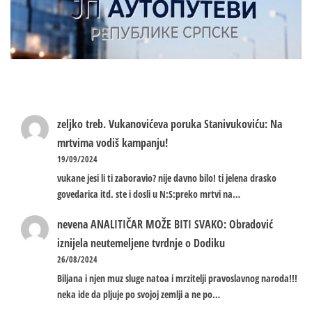
zeljko treb.
Vukanovićeva poruka Stanivukoviću: Na
mrtvima vodiš kampanju!
19/09/2024
vukane jesi li ti zaboravio? nije davno bilo! ti jelena drasko
govedarica itd. ste i dosli u N:S:preko mrtvi na…
nevena
ANALITIČAR MOŽE BITI SVAKO: Obradović
iznijela neutemeljene tvrdnje o Dodiku
26/08/2024
Biljana i njen muz sluge natoa i mrzitelji pravoslavnog naroda!!!
neka ide da pljuje po svojoj zemlji a ne po…