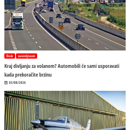
Desk
zanimljivosti
Kraj divljanju za volanom? Automobili će sami usporavati
kada prekoračite brzinu
03/08/2026