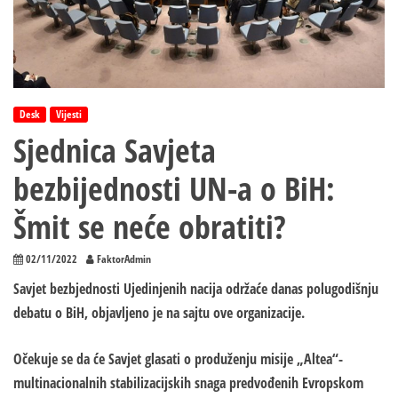
Desk
Vijesti
Sjednica Savjeta
bezbijednosti UN-a o BiH:
Šmit se neće obratiti?
02/11/2022
FaktorAdmin
Savjet bezbjednosti Ujedinjenih nacija održaće danas polugodišnju
debatu o BiH, objavljeno je na sajtu ove organizacije.
Očekuje se da će Savjet glasati o produženju misije „Altea“-
multinacionalnih stabilizacijskih snaga predvođenih Evropskom