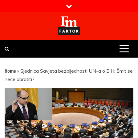
Skip
to
content
Faktor magazin
Uvijek presudan
Home
»
Sjednica Savjeta bezbijednosti UN-a o BiH: Šmit se
neće obratiti?