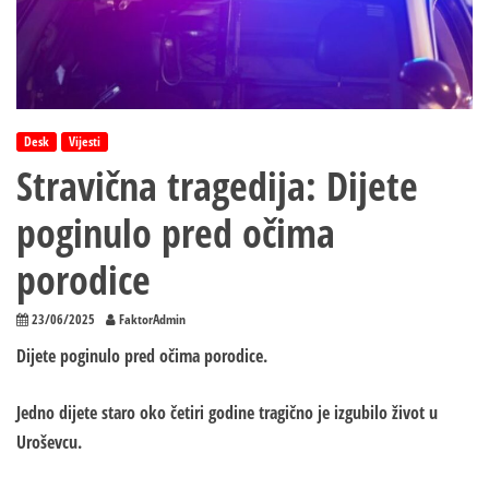
Desk
Vijesti
Stravična tragedija: Dijete
poginulo pred očima
porodice
23/06/2025
FaktorAdmin
Dijete poginulo pred očima porodice.
Jedno dijete staro oko četiri godine tragično je izgubilo život u
Uroševcu.