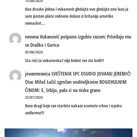
15/08/2024
Kao drasko jelena i vukanovic gledajte ovo gledajte ono lazu ja
sam posten plate redovno dolaze iz britanije amerike
nemacke!…
nevena
Vukanović potpuno izgubio razum: Priviđaju mu
se Draško i Gorica
05/08/2024
Sta reci za vukanovica? nije bolest sve sto boli!!!
jovanmravica
SVEŠTENIK SPC OSUDIO JOVANU JEREMIĆ!
Otac Miloš Lučić zgrožen voditeljkinim BOGOHULNIM
ČINOM: E, Srbijo, pala si na niske grane
25/07/2024
Boze dragi koje sve starlete nakaze sramote crkvu i srpsku
uniformu!!!