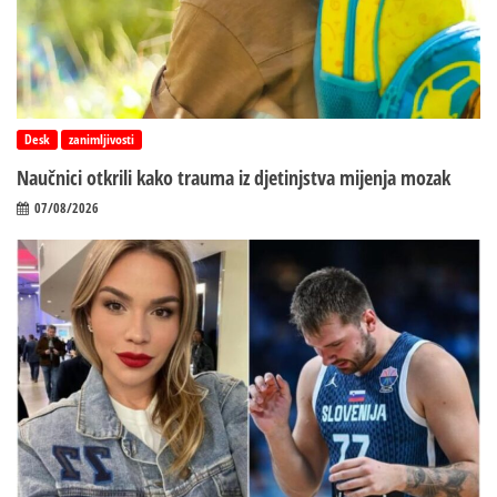
Desk
zanimljivosti
Naučnici otkrili kako trauma iz d‌jetinjstva mijenja mozak
07/08/2026