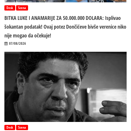
Desk
Scena
BITKA LUKE I ANAMARIJE ZA 50.000.000 DOLARA: Isplivao
šokantan podatak! Ovaj potez Dončićeve bivše verenice niko
nije mogao da očekuje!
07/08/2026
Desk
Scena