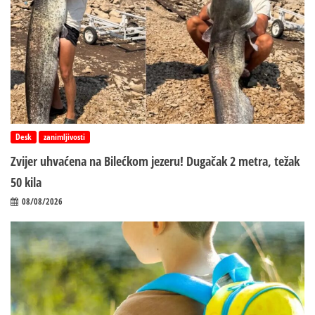
Desk
zanimljivosti
Zvijer uhvaćena na Bilećkom jezeru! Dugačak 2 metra, težak
50 kila
08/08/2026