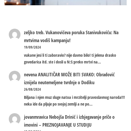
zeljko treb.
Vukanovićeva poruka Stanivukoviću: Na
mrtvima vodiš kampanju!
19/09/2024
vukane jesi li ti zaboravio? nije davno bilo! ti jelena drasko
govedarica itd. ste i dosli u N:S:preko mrtvi na…
nevena
ANALITIČAR MOŽE BITI SVAKO: Obradović
iznijela neutemeljene tvrdnje o Dodiku
26/08/2024
Biljana i njen muz sluge natoa i mrzitelji pravoslavnog naroda!!!
neka ide da pljuje po svojoj zemlji a ne po…
jovanmravica
Nebojša Drinić i izbjegavanje priče o
imovini – PREZNOJAVANJE U STUDIJU