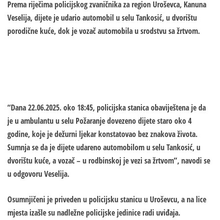
Prema riječima policijskog zvaničnika za region Uroševca, Kanuna
Veselija, dijete je udario automobil u selu Tankosić, u dvorištu
porodične kuće, dok je vozač automobila u srodstvu sa žrtvom.
“Dana 22.06.2025. oko 18:45, policijska stanica obaviještena je da
je u ambulantu u selu Požaranje dovezeno dijete staro oko 4
godine, koje je dežurni ljekar konstatovao bez znakova života.
Sumnja se da je dijete udareno automobilom u selu Tankosić, u
dvorištu kuće, a vozač – u rodbinskoj je vezi sa žrtvom”, navodi se
u odgovoru Veselija.
Osumnjičeni je priveden u policijsku stanicu u Uroševcu, a na lice
mjesta izašle su nadležne policijske jedinice radi uviđaja.