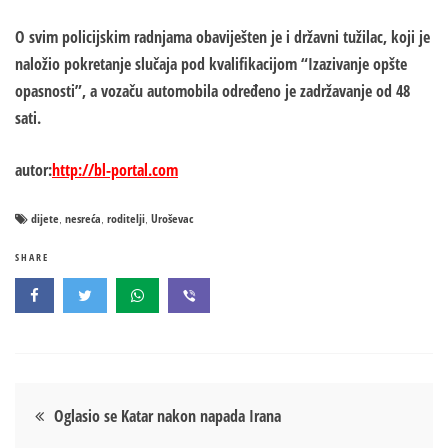
O svim policijskim radnjama obaviješten je i državni tužilac, koji je
naložio pokretanje slučaja pod kvalifikacijom “Izazivanje opšte
opasnosti”, a vozaču automobila određeno je zadržavanje od 48
sati.
autor:
http://bl-portal.com
dijete
nesreća
roditelji
Uroševac
,
,
,
SHARE
Кретање
Oglasio se Katar nakon napada Irana