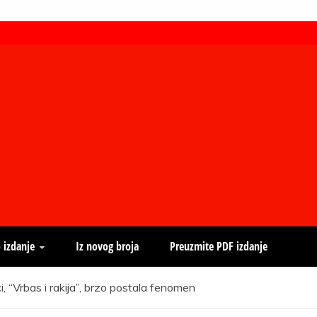
 izdanje
Iz novog broja
Preuzmite PDF izdanje
 “Vrbas i rakija”, brzo postala fenomen