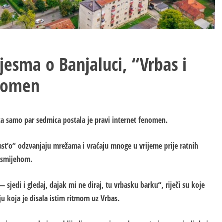
jesma o Banjaluci, “Vrbas i
enomen
a samo par sedmica postala je pravi internet fenomen.
orast’o“ odzvanjaju mrežama i vraćaju mnoge u vrijeme prije ratnih
 osmijehom.
sjedi i gledaj, dajak mi ne diraj, tu vrbasku barku“, riječi su koje
u koja je disala istim ritmom uz Vrbas.