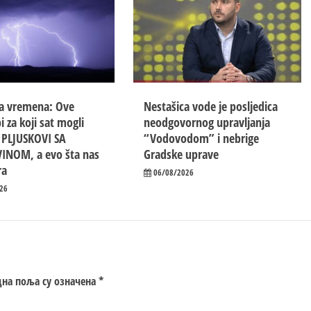
a vremena: Ove
Nestašica vode je posljedica
i za koji sat mogli
neodgovornog upravljanja
i PLJUSKOVI SA
“Vodovodom” i nebrige
INOM, a evo šta nas
Gradske uprave
ra
06/08/2026
26
на поља су означена
*