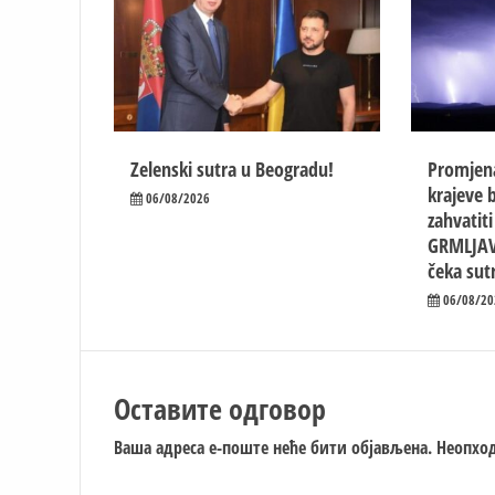
Zelenski sutra u Beogradu!
Promjen
krajeve b
06/08/2026
zahvatit
GRMLJAV
čeka sut
06/08/20
Оставите одговор
Ваша адреса е-поште неће бити објављена.
Неопход