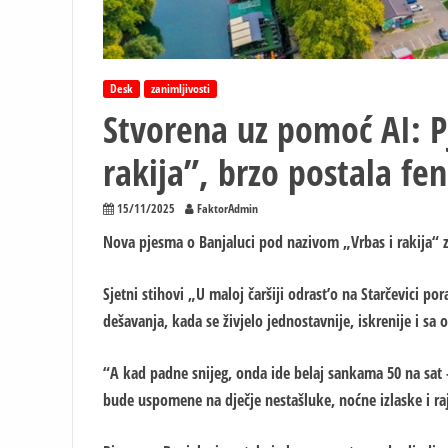
Desk
zanimljivosti
Stvorena uz pomoć AI: P
rakija”, brzo postala f
15/11/2025
FaktorAdmin
Nova pjesma o Banjaluci pod nazivom „Vrbas i rakija“ z
Sjetni stihovi „U maloj čaršiji odrast’o na Starčevici p
dešavanja, kada se živjelo jednostavnije, iskrenije i sa
“A kad padne snijeg, onda ide belaj sankama 50 na sat — 
bude uspomene na dječje nestašluke, noćne izlaske i raj