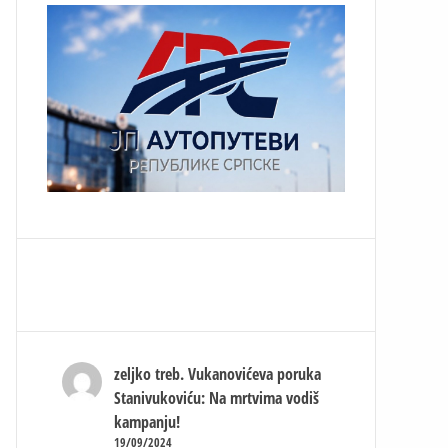
zeljko treb.
Vukanovićeva poruka
Stanivukoviću: Na mrtvima vodiš
kampanju!
19/09/2024