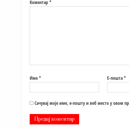
Коментар
*
Име
*
Е-пошта
*
Сачувај моје име, е-пошту и веб место у овом п