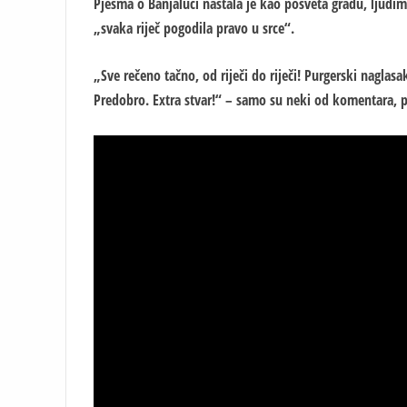
Pjesma o Banjaluci nastala je kao posveta gradu, ljudi
„svaka riječ pogodila pravo u srce“.
„Sve rečeno tačno, od riječi do riječi! Purgerski naglas
Predobro. Extra stvar!“ – samo su neki od komentara, p