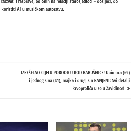
zvati i rasprave, od onih na relaciji starosjedioci – došljaci, do
 koristiti AI u muzičkom autorstvu.
IZREŠETAO CIJELU PORODICU KOD BABUŠNICE! Ubio oca (69)
i jednog sina (41), majka i drugi sin RANJENI: Svi detalji
krvoprolića u selu Zavidince!