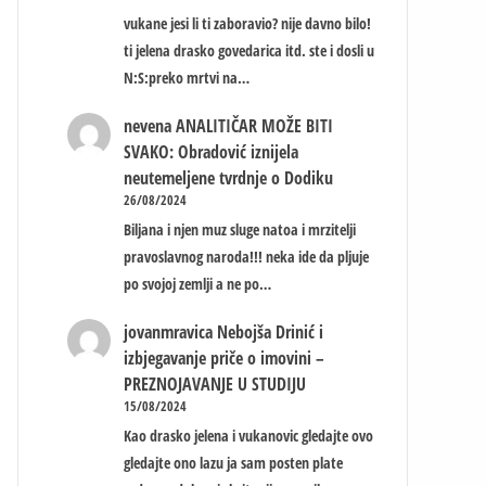
vukane jesi li ti zaboravio? nije davno bilo!
ti jelena drasko govedarica itd. ste i dosli u
N:S:preko mrtvi na…
nevena
ANALITIČAR MOŽE BITI
SVAKO: Obradović iznijela
neutemeljene tvrdnje o Dodiku
26/08/2024
Biljana i njen muz sluge natoa i mrzitelji
pravoslavnog naroda!!! neka ide da pljuje
po svojoj zemlji a ne po…
jovanmravica
Nebojša Drinić i
izbjegavanje priče o imovini –
PREZNOJAVANJE U STUDIJU
15/08/2024
Kao drasko jelena i vukanovic gledajte ovo
gledajte ono lazu ja sam posten plate