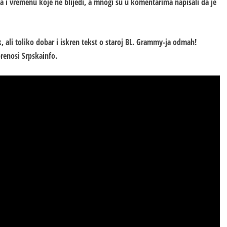
ma i vremenu koje ne blijedi, a mnogi su u komentarima napisali da je
ak, ali toliko dobar i iskren tekst o staroj BL. Grammy-ja odmah!
renosi Srpskainfo.