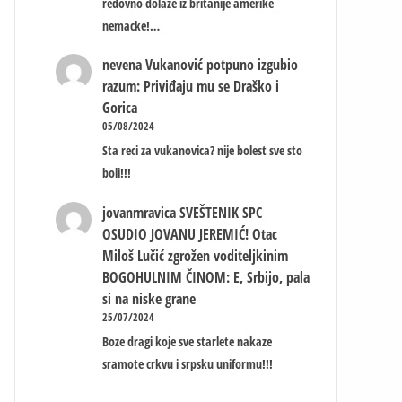
redovno dolaze iz britanije amerike
nemacke!…
nevena
Vukanović potpuno izgubio
razum: Priviđaju mu se Draško i
Gorica
05/08/2024
Sta reci za vukanovica? nije bolest sve sto
boli!!!
jovanmravica
SVEŠTENIK SPC
OSUDIO JOVANU JEREMIĆ! Otac
Miloš Lučić zgrožen voditeljkinim
BOGOHULNIM ČINOM: E, Srbijo, pala
si na niske grane
25/07/2024
Boze dragi koje sve starlete nakaze
sramote crkvu i srpsku uniformu!!!