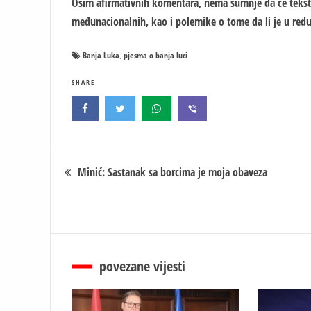
Osim afirmativnih komentara, nema sumnje da će tekst iza
međunacionalnih, kao i polemike o tome da li je u redu
Banja Luka
pjesma o banja luci
,
SHARE
Кретање
Minić: Sastanak sa borcima je moja obaveza
чланка
povezane vijesti