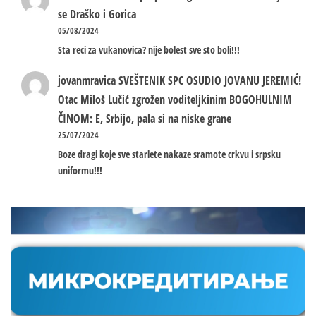
se Draško i Gorica
05/08/2024
Sta reci za vukanovica? nije bolest sve sto boli!!!
jovanmravica
SVEŠTENIK SPC OSUDIO JOVANU JEREMIĆ!
Otac Miloš Lučić zgrožen voditeljkinim BOGOHULNIM
ČINOM: E, Srbijo, pala si na niske grane
25/07/2024
Boze dragi koje sve starlete nakaze sramote crkvu i srpsku
uniformu!!!