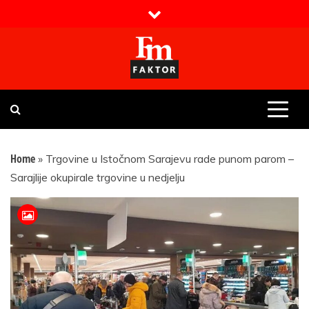
Skip
to
content
Faktor magazin
Uvijek presudan
Home
»
Trgovine u Istočnom Sarajevu rade punom parom –
Sarajlije okupirale trgovine u nedjelju