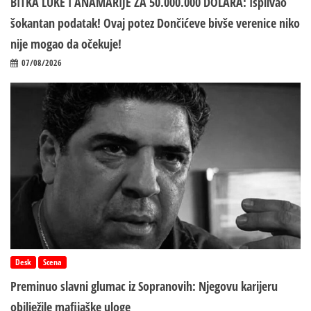
BITKA LUKE I ANAMARIJE ZA 50.000.000 DOLARA: Isplivao
šokantan podatak! Ovaj potez Dončićeve bivše verenice niko
nije mogao da očekuje!
07/08/2026
Desk
Scena
Preminuo slavni glumac iz Sopranovih: Njegovu karijeru
obilježile mafijaške uloge