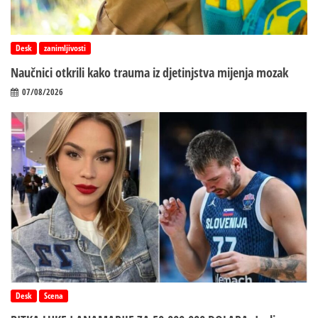
Desk
zanimljivosti
Naučnici otkrili kako trauma iz d‌jetinjstva mijenja mozak
07/08/2026
Desk
Scena