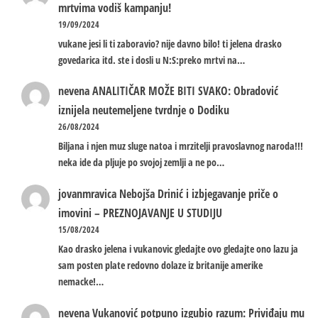
mrtvima vodiš kampanju!
19/09/2024
vukane jesi li ti zaboravio? nije davno bilo! ti jelena drasko
govedarica itd. ste i dosli u N:S:preko mrtvi na…
nevena
ANALITIČAR MOŽE BITI SVAKO: Obradović
iznijela neutemeljene tvrdnje o Dodiku
26/08/2024
Biljana i njen muz sluge natoa i mrzitelji pravoslavnog naroda!!!
neka ide da pljuje po svojoj zemlji a ne po…
jovanmravica
Nebojša Drinić i izbjegavanje priče o
imovini – PREZNOJAVANJE U STUDIJU
15/08/2024
Kao drasko jelena i vukanovic gledajte ovo gledajte ono lazu ja
sam posten plate redovno dolaze iz britanije amerike
nemacke!…
nevena
Vukanović potpuno izgubio razum: Priviđaju mu