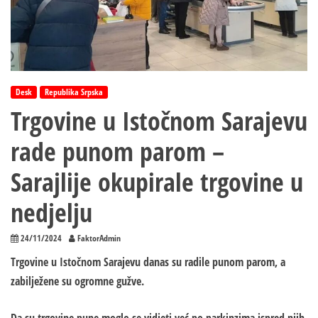
Desk
Republika Srpska
Trgovine u Istočnom Sarajevu
rade punom parom –
Sarajlije okupirale trgovine u
nedjelju
24/11/2024
FaktorAdmin
Trgovine u Istočnom Sarajevu danas su radile punom parom, a
zabilježene su ogromne gužve.