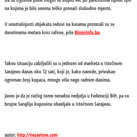
Da su trgovine pune moglo se vidjeti već po parkinzima ispred njih
na kojima je bilo veoma teško pronaći slobodno mjesto.
U unutrašnjosti objekata redovi na kasama protezali su se
desetinama metara kroz rafove, piše
BiznisInfo.ba
.
Takvu situaciju zabilježili su u jednom od marketa u Istočnom
Sarajevu danas oko 12 sati, koji je, kako navode, privukao
ogroman broj kupaca, mnogo više nego radnim danima.
Jasno je da je razlog tome neradna nedjelja u Federaciji BiH, pa su
brojne Sarajlije kupovinu obavljale u Istočnom Sarajevu.
autor:
http://nezavisne.com