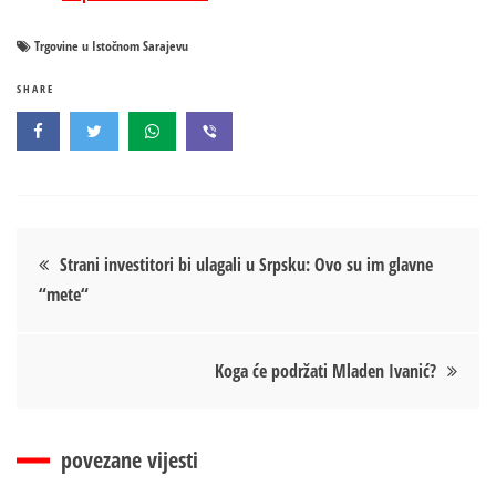
Trgovine u Istočnom Sarajevu
SHARE
Кретање
Strani investitori bi ulagali u Srpsku: Ovo su im glavne
“mete“
чланка
Koga će podržati Mladen Ivanić?
povezane vijesti