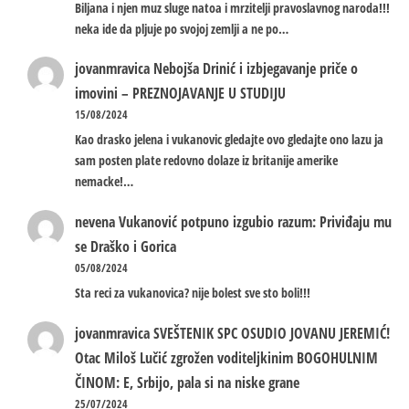
Biljana i njen muz sluge natoa i mrzitelji pravoslavnog naroda!!!
neka ide da pljuje po svojoj zemlji a ne po…
jovanmravica
Nebojša Drinić i izbjegavanje priče o
imovini – PREZNOJAVANJE U STUDIJU
15/08/2024
Kao drasko jelena i vukanovic gledajte ovo gledajte ono lazu ja
sam posten plate redovno dolaze iz britanije amerike
nemacke!…
nevena
Vukanović potpuno izgubio razum: Priviđaju mu
se Draško i Gorica
05/08/2024
Sta reci za vukanovica? nije bolest sve sto boli!!!
jovanmravica
SVEŠTENIK SPC OSUDIO JOVANU JEREMIĆ!
Otac Miloš Lučić zgrožen voditeljkinim BOGOHULNIM
ČINOM: E, Srbijo, pala si na niske grane
25/07/2024