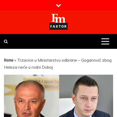
Skip
to
content
Faktor magazin
Uvijek presudan
Home
»
Trzavice u Ministarstvu odbrane – Goganović zbog
Heleza neće u rodni Doboj