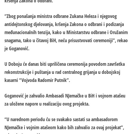
kršenja Zakona o odbrani.
“Zbog ponašanja ministra odbrane Zukana Heleza i njegovog
antidejtonskog djelovanja, kršenja Zakona o odbrani i podizanja
međunacionalnih tenzija, kako u Ministarstvu odbrane i Oružanim
snagama, tako u čitavoj BiH, neću prisustvovati ceremoniji”, rekao
je Goganović.
U Doboju će danas biti upriličena ceremonija povodom završetka
rekonstrukcije i puštanja u rad centralnog grijanja u dobojskoj
kasarni “Vojvoda Radomir Putnik”.
Goganović je zahvalio Ambasadi NJemačke u BiH i vojnom atašeu
za uložene napore u realizaciju ovog projekta.
“U narednom periodu ću se svakako sastati sa ambasadorom
NJemačke i vojnim atašeom kako bih zahvalio za ovaj projekat”,