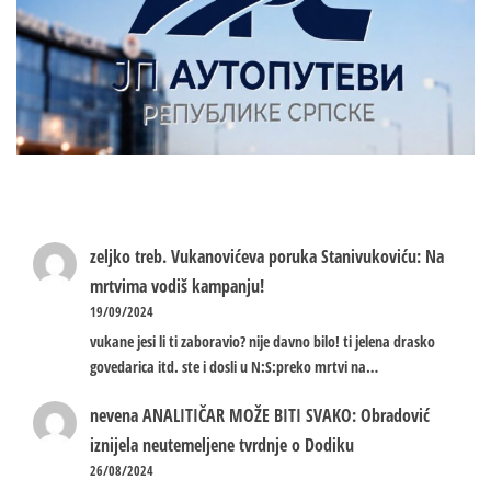
zeljko treb.
Vukanovićeva poruka Stanivukoviću: Na
mrtvima vodiš kampanju!
19/09/2024
vukane jesi li ti zaboravio? nije davno bilo! ti jelena drasko
govedarica itd. ste i dosli u N:S:preko mrtvi na…
nevena
ANALITIČAR MOŽE BITI SVAKO: Obradović
iznijela neutemeljene tvrdnje o Dodiku
26/08/2024