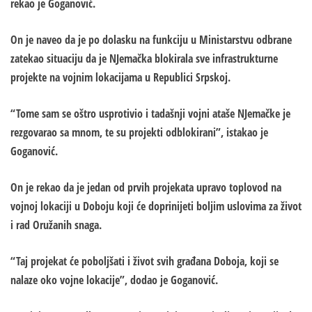
rekao je Goganović.
On je naveo da je po dolasku na funkciju u Ministarstvu odbrane
zatekao situaciju da je NJemačka blokirala sve infrastrukturne
projekte na vojnim lokacijama u Republici Srpskoj.
“Tome sam se oštro usprotivio i tadašnji vojni ataše NJemačke je
rezgovarao sa mnom, te su projekti odblokirani”, istakao je
Goganović.
On je rekao da je jedan od prvih projekata upravo toplovod na
vojnoj lokaciji u Doboju koji će doprinijeti boljim uslovima za život
i rad Oružanih snaga.
“Taj projekat će poboljšati i život svih građana Doboja, koji se
nalaze oko vojne lokacije”, dodao je Goganović.