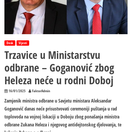
Desk
Vijesti
Trzavice u Ministarstvu
odbrane – Goganović zbog
Heleza neće u rodni Doboj
16/01/2025
FaktorAdmin
Zamjenik ministra odbrane u Savjetu ministara Aleksandar
Goganović danas neće prisustvovati ceremoniji puštanja u rad
toplovoda na vojnoj lokaciji u Doboju zbog ponašanja ministra
odbrane Zukana Heleza i njegovog antidejtonskog djelovanja, te