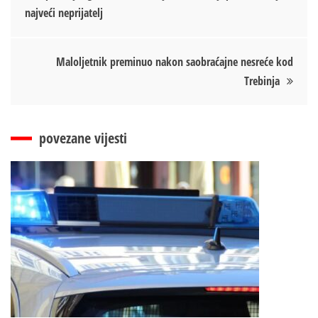
najveći neprijatelj
чланка
Maloljetnik preminuo nakon saobraćajne nesreće kod
Trebinja
povezane vijesti