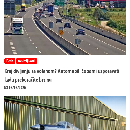
Desk
zanimljivosti
Kraj divljanju za volanom? Automobili će sami usporavati
kada prekoračite brzinu
03/08/2026