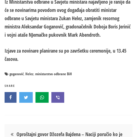
Iz Ministarstva odbrane u Savjetu ministara najavljeno je ranije da
će se novinarima povodom ovog događaja obratiti ministar
odbrane u Savjetu ministara Zukan Helez, zamjenik resornog
ministra Aleksandar Goganović, gradonačelnik Doboja Boris Jerinić
i vojni ataše NJemačke pukovnik Mark Abendroth.
Izjave za novinare planirane su po završetku ceremonije, u 13.45
časova.
goganović
Helez
ministarstvo odbrane BiH
,
,
SHARE
Кретање
Oproštajni govor Džozefa Bajdena – Naciji poručio ko je