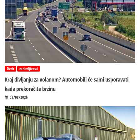
Desk
zanimljivosti
Kraj divljanju za volanom? Automobili će sami usporavati
kada prekoračite brzinu
03/08/2026