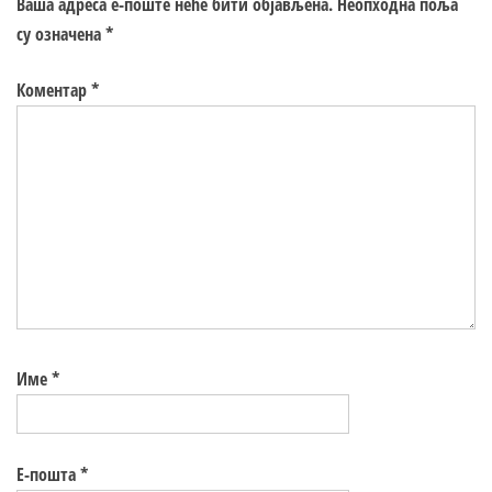
Ваша адреса е-поште неће бити објављена.
Неопходна поља
су означена
*
Коментар
*
Име
*
Е-пошта
*