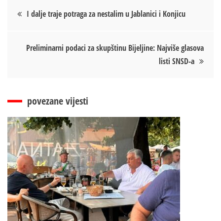
Кретање
I dalje traje potraga za nestalim u Jablanici i Konjicu
чланка
Preliminarni podaci za skupštinu Bijeljine: Najviše glasova
listi SNSD-a
povezane vijesti