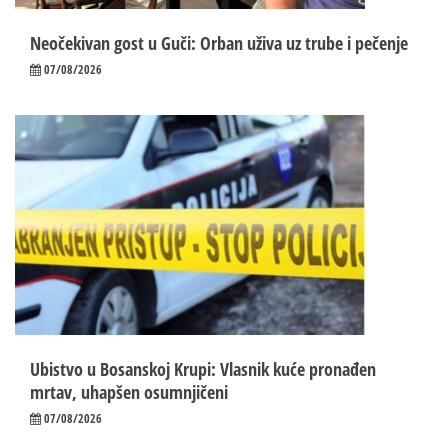
Neočekivan gost u Guči: Orban uživa uz trube i pečenje
07/08/2026
Ubistvo u Bosanskoj Krupi: Vlasnik kuće pronađen
mrtav, uhapšen osumnjičeni
07/08/2026