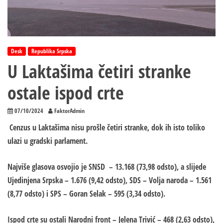
Desk
Republika Srpska
U Laktašima četiri stranke
ostale ispod crte
07/10/2024
FaktorAdmin
Cenzus u Laktašima nisu prošle četiri stranke, dok ih isto toliko
ulazi u gradski parlament.
Najviše glasova osvojio je SNSD – 13.168 (73,98 odsto), a slijede
Ujedinjena Srpska – 1.676 (9,42 odsto), SDS – Volja naroda – 1.561
(8,77 odsto) i SPS – Goran Selak – 595 (3,34 odsto).
Ispod crte su ostali Narodni front – Jelena Trivić – 468 (2,63 odsto),