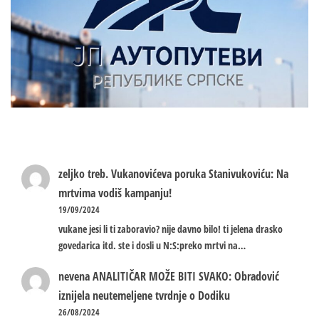
zeljko treb.
Vukanovićeva poruka Stanivukoviću: Na
mrtvima vodiš kampanju!
19/09/2024
vukane jesi li ti zaboravio? nije davno bilo! ti jelena drasko
govedarica itd. ste i dosli u N:S:preko mrtvi na…
nevena
ANALITIČAR MOŽE BITI SVAKO: Obradović
iznijela neutemeljene tvrdnje o Dodiku
26/08/2024