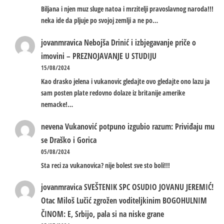
Biljana i njen muz sluge natoa i mrzitelji pravoslavnog naroda!!!
neka ide da pljuje po svojoj zemlji a ne po…
jovanmravica
Nebojša Drinić i izbjegavanje priče o
imovini – PREZNOJAVANJE U STUDIJU
15/08/2024
Kao drasko jelena i vukanovic gledajte ovo gledajte ono lazu ja
sam posten plate redovno dolaze iz britanije amerike
nemacke!…
nevena
Vukanović potpuno izgubio razum: Priviđaju mu
se Draško i Gorica
05/08/2024
Sta reci za vukanovica? nije bolest sve sto boli!!!
jovanmravica
SVEŠTENIK SPC OSUDIO JOVANU JEREMIĆ!
Otac Miloš Lučić zgrožen voditeljkinim BOGOHULNIM
ČINOM: E, Srbijo, pala si na niske grane