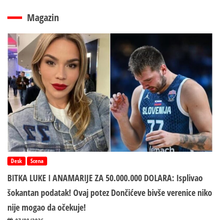
Magazin
Desk
Scena
BITKA LUKE I ANAMARIJE ZA 50.000.000 DOLARA: Isplivao
šokantan podatak! Ovaj potez Dončićeve bivše verenice niko
nije mogao da očekuje!