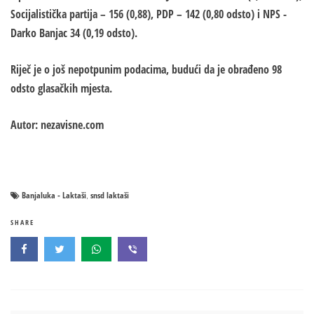
Socijalistička partija – 156 (0,88), PDP – 142 (0,80 odsto) i NPS -
Darko Banjac 34 (0,19 odsto).
Riječ je o još nepotpunim podacima, budući da je obrađeno 98
odsto glasačkih mjesta.
Autor: nezavisne.com
Banjaluka - Laktaši
snsd laktaši
,
SHARE