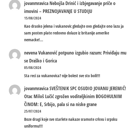
jovanmravica
Nebojša Drinić i izbjegavanje priče o
imovini – PREZNOJAVANJE U STUDIJU
15/08/2024
Kao drasko jelena i vukanovic gledajte ovo gledajte ono lazu ja
sam posten plate redovno dolaze iz britanije amerike
nemacke!…
nevena
Vukanović potpuno izgubio razum: Priviđaju mu
se Draško i Gorica
05/08/2024
Sta reci za vukanovica? nije bolest sve sto boli!!!
jovanmravica
SVEŠTENIK SPC OSUDIO JOVANU JEREMIĆ!
Otac Miloš Lučić zgrožen voditeljkinim BOGOHULNIM
ČINOM: E, Srbijo, pala si na niske grane
25/07/2024
Boze dragi koje sve starlete nakaze sramote crkvu i srpsku
uniformu!!!