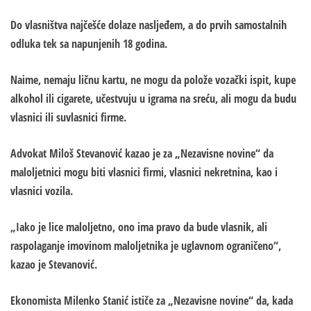
Do vlasništva najčešće dolaze nasljeđem, a do prvih samostalnih
odluka tek sa napunjenih 18 godina.
Naime, nemaju ličnu kartu, ne mogu da polože vozački ispit, kupe
alkohol ili cigarete, učestvuju u igrama na sreću, ali mogu da budu
vlasnici ili suvlasnici firme.
Advokat Miloš Stevanović kazao je za „Nezavisne novine“ da
maloljetnici mogu biti vlasnici firmi, vlasnici nekretnina, kao i
vlasnici vozila.
„Iako je lice maloljetno, ono ima pravo da bude vlasnik, ali
raspolaganje imovinom maloljetnika je uglavnom ograničeno“,
kazao je Stevanović.
Еkonomista Milenko Stanić ističe za „Nezavisne novine“ da, kada