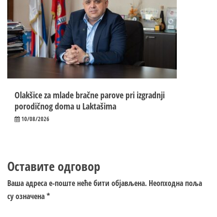
Olakšice za mlade bračne parove pri izgradnji
porodičnog doma u Laktašima
10/08/2026
Оставите одговор
Ваша адреса е-поште неће бити објављена.
Неопходна поља
су означена
*