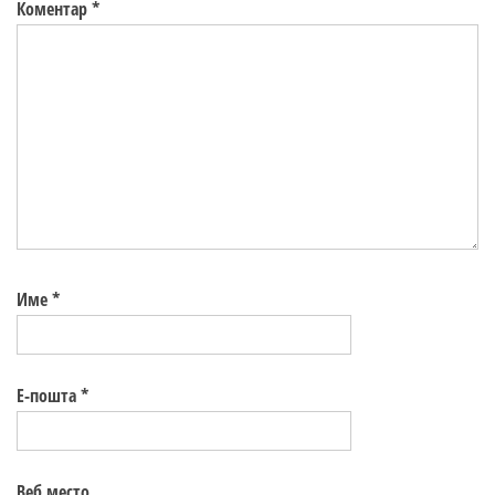
Коментар
*
Име
*
Е-пошта
*
Веб место