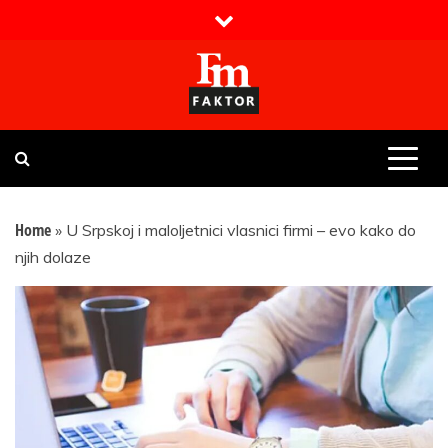
Skip
to
content
Faktor magazin
Uvijek presudan
Home
»
U Srpskoj i maloljetnici vlasnici firmi – evo kako do
njih dolaze