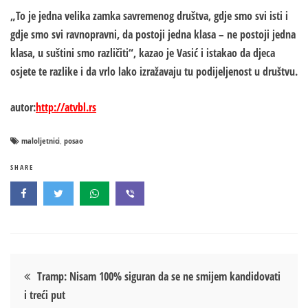
„To je jedna velika zamka savremenog društva, gdje smo svi isti i
gdje smo svi ravnopravni, da postoji jedna klasa – ne postoji jedna
klasa, u suštini smo različiti“, kazao je Vasić i istakao da djeca
osjete te razlike i da vrlo lako izražavaju tu podijeljenost u društvu.
autor:
http://atvbl.rs
maloljetnici
posao
,
SHARE
Кретање
Tramp: Nisam 100% siguran da se ne smijem kandidovati
i treći put