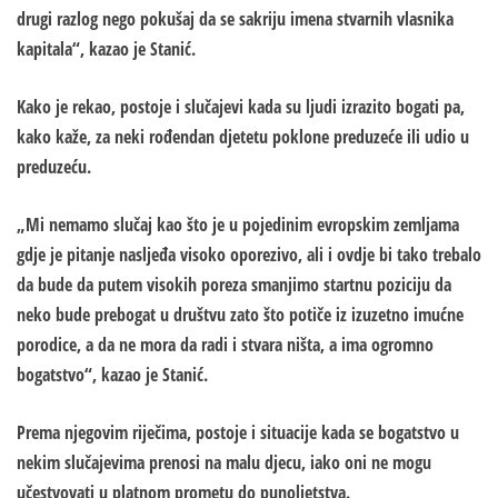
drugi razlog nego pokušaj da se sakriju imena stvarnih vlasnika
kapitala“, kazao je Stanić.
Kako je rekao, postoje i slučajevi kada su ljudi izrazito bogati pa,
kako kaže, za neki rođendan djetetu poklone preduzeće ili udio u
preduzeću.
„Mi nemamo slučaj kao što je u pojedinim evropskim zemljama
gdje je pitanje nasljeđa visoko oporezivo, ali i ovdje bi tako trebalo
da bude da putem visokih poreza smanjimo startnu poziciju da
neko bude prebogat u društvu zato što potiče iz izuzetno imućne
porodice, a da ne mora da radi i stvara ništa, a ima ogromno
bogatstvo“, kazao je Stanić.
Prema njegovim riječima, postoje i situacije kada se bogatstvo u
nekim slučajevima prenosi na malu djecu, iako oni ne mogu
učestvovati u platnom prometu do punoljetstva.