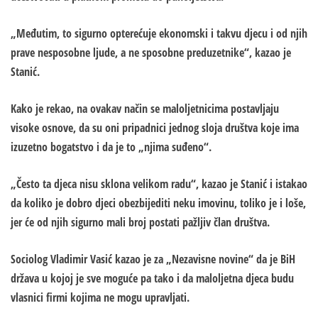
„Međutim, to sigurno opterećuje ekonomski i takvu djecu i od njih
prave nesposobne ljude, a ne sposobne preduzetnike“, kazao je
Stanić.
Kako je rekao, na ovakav način se maloljetnicima postavljaju
visoke osnove, da su oni pripadnici jednog sloja društva koje ima
izuzetno bogatstvo i da je to „njima suđeno“.
„Često ta djeca nisu sklona velikom radu“, kazao je Stanić i istakao
da koliko je dobro djeci obezbijediti neku imovinu, toliko je i loše,
jer će od njih sigurno mali broj postati pažljiv član društva.
Sociolog Vladimir Vasić kazao je za „Nezavisne novine“ da je BiH
država u kojoj je sve moguće pa tako i da maloljetna djeca budu
vlasnici firmi kojima ne mogu upravljati.