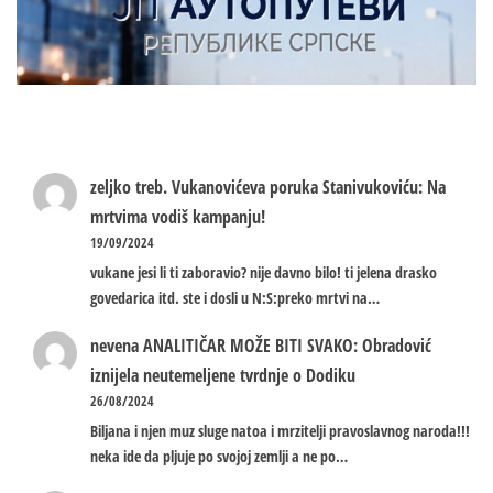
zeljko treb.
Vukanovićeva poruka Stanivukoviću: Na
mrtvima vodiš kampanju!
19/09/2024
vukane jesi li ti zaboravio? nije davno bilo! ti jelena drasko
govedarica itd. ste i dosli u N:S:preko mrtvi na…
nevena
ANALITIČAR MOŽE BITI SVAKO: Obradović
iznijela neutemeljene tvrdnje o Dodiku
26/08/2024
Biljana i njen muz sluge natoa i mrzitelji pravoslavnog naroda!!!
neka ide da pljuje po svojoj zemlji a ne po…