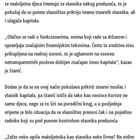
se maloljetna djeca imenuju za vlasnika nekog preduzeća, to je
pokušaj da se putem vlasništva prikriju imena stvarnih vlasnika, ali
i ulagača kapitala.
„Obično se radi o funkcionerima, onima koji rade sa državom i
upravljaju značajnim finansijskim tokovima. Često ta sredstva nisu
prikupljena na realnoj osnovi, to je uglavnom na osnovu
netransparentnih poslova dobijen značajan iznos kapitala“, kazao
je Stanić.
Dodao je da se na ovaj način pokušava prikriti stvarni nosilac i
vlasnik kapitala, pa Stanić ističe da tako kao nosioce koriste ne
samo djecu, nego se to širi na porodični krug, a u posljednje
vrijeme je bilo situacija da se vlasništvo prenosi čak i na pojedine
radnike koji su pod punom kontrolom vlasnika preduzeća.
„Zašto neko upiše maloljetnika kao vlasnika neke firme? Ne vidim