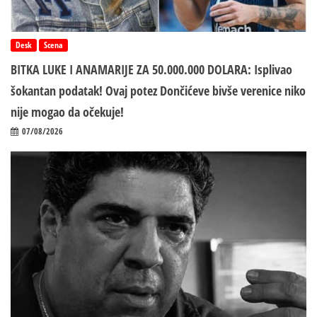
Desk
Scena
BITKA LUKE I ANAMARIJE ZA 50.000.000 DOLARA: Isplivao
šokantan podatak! Ovaj potez Dončićeve bivše verenice niko
nije mogao da očekuje!
07/08/2026