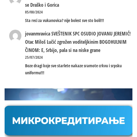
se Draško i Gorica
05/08/2024
Sta reci za vukanovica? nije bolest sve sto boli!!!
jovanmravica
SVEŠTENIK SPC OSUDIO JOVANU JEREMIĆ!
Otac Miloš Lučić zgrožen voditeljkinim BOGOHULNIM
ČINOM: E, Srbijo, pala si na niske grane
25/07/2024
Boze dragi koje sve starlete nakaze sramote crkvu i srpsku
uniformu!!!