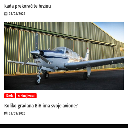
kada prekoračite brzinu
03/08/2026
Desk
zanimljivosti
Koliko građana BiH ima svoje avione?
03/08/2026