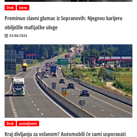
Desk
Scena
Preminuo slavni glumac iz Sopranovih: Njegovu karijeru
obilježile mafijaške uloge
03/08/2026
Desk
zanimljivosti
Kraj divljanju za volanom? Automobili će sami usporavati