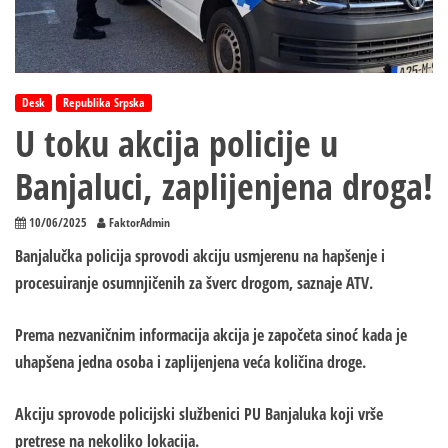
Desk
Republika Srpska
U toku akcija policije u
Banjaluci, zaplijenjena droga!
10/06/2025
FaktorAdmin
Banjalučka policija sprovodi akciju usmjerenu na hapšenje i
procesuiranje osumnjičenih za šverc drogom, saznaje ATV.
Prema nezvaničnim informacija akcija je započeta sinoć kada je
uhapšena jedna osoba i zaplijenjena veća količina droge.
Akciju sprovode policijski službenici PU Banjaluka koji vrše
pretrese na nekoliko lokacija.