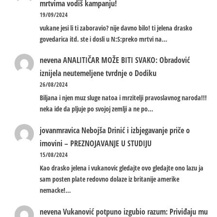
mrtvima vodiš kampanju!
19/09/2024
vukane jesi li ti zaboravio? nije davno bilo! ti jelena drasko
govedarica itd. ste i dosli u N:S:preko mrtvi na…
nevena
ANALITIČAR MOŽE BITI SVAKO: Obradović
iznijela neutemeljene tvrdnje o Dodiku
26/08/2024
Biljana i njen muz sluge natoa i mrzitelji pravoslavnog naroda!!!
neka ide da pljuje po svojoj zemlji a ne po…
jovanmravica
Nebojša Drinić i izbjegavanje priče o
imovini – PREZNOJAVANJE U STUDIJU
15/08/2024
Kao drasko jelena i vukanovic gledajte ovo gledajte ono lazu ja
sam posten plate redovno dolaze iz britanije amerike
nemacke!…
nevena
Vukanović potpuno izgubio razum: Priviđaju mu