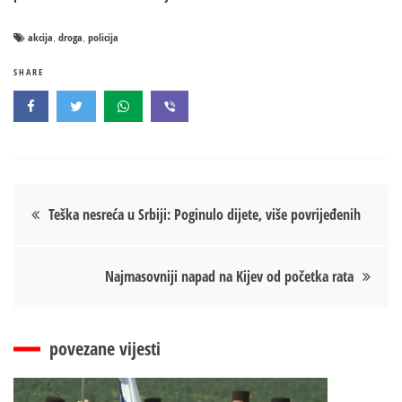
akcija
droga
policija
,
,
SHARE
Кретање
Teška nesreća u Srbiji: Poginulo dijete, više povrijeđenih
чланка
Najmasovniji napad na Kijev od početka rata
povezane vijesti