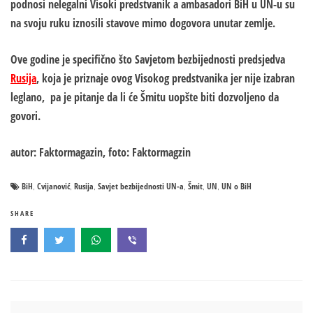
podnosi nelegalni Visoki predstvanik a ambasadori BiH u UN-u su
na svoju ruku iznosili stavove mimo dogovora unutar zemlje.
Ove godine je specifično što Savjetom bezbijednosti predsjedva
Rusija
, koja je priznaje ovog Visokog predstvanika jer nije izabran
leglano, pa je pitanje da li će Šmitu uopšte biti dozvoljeno da
govori.
autor: Faktormagazin, foto: Faktormagzin
BiH
Cvijanović
Rusija
Savjet bezbijednosti UN-a
Šmit
UN
UN o BiH
,
,
,
,
,
,
SHARE