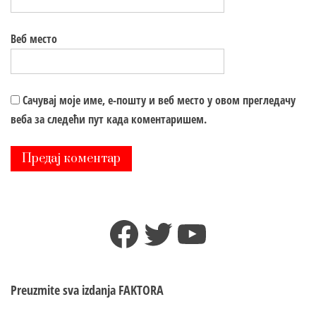
Веб место
Сачувај моје име, е-пошту и веб место у овом прегледачу
веба за следећи пут када коментаришем.
Facebook
Twitter
YouTube
Preuzmite sva izdanja
FAKTORA