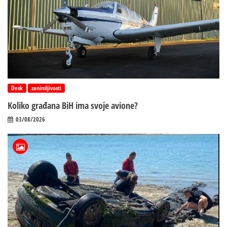
Desk
zanimljivosti
Koliko građana BiH ima svoje avione?
03/08/2026