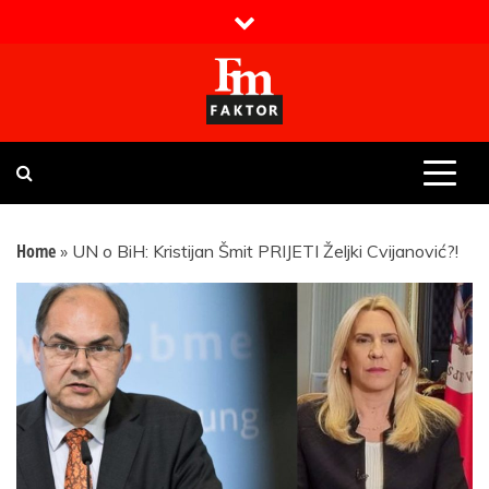
Skip
to
content
Faktor magazin
Uvijek presudan
Home
»
UN o BiH: Kristijan Šmit PRIJETI Željki Cvijanović?!