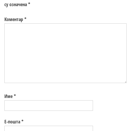
су означена
*
Коментар
*
Име
*
Е-пошта
*