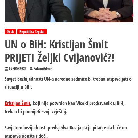
Desk
Republika Srpska
UN o BiH: Kristijan Šmit
PRIJETI Željki Cvijanović?!
07/05/2023
FaktorAdmin
Savjet bezbijednosti UN-a naredne sedmice bi trebao rasprvaljati o
situaciji u BiH.
Kristijan Šmit
, koji nije potvrđen kao Visoki predstvanik u BiH,
trebao bi podnijeti svoj izvještaj.
Savjetom bezijednosti predsjedva Rusija pa je pitanje da li će do
rasprave uopšte i doći.