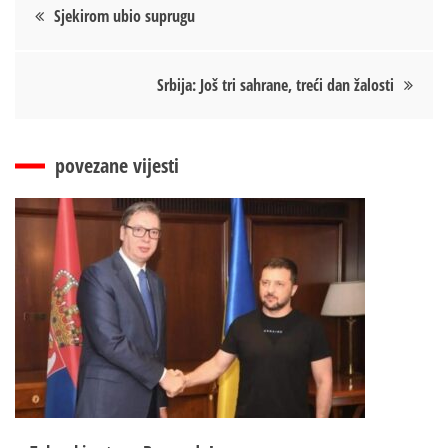
Кретање
Sjekirom ubio suprugu
чланка
Srbija: Još tri sahrane, treći dan žalosti
povezane vijesti