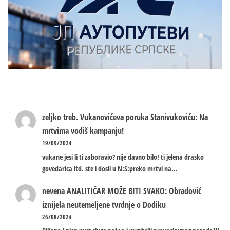
zeljko treb.
Vukanovićeva poruka Stanivukoviću: Na
mrtvima vodiš kampanju!
19/09/2024
vukane jesi li ti zaboravio? nije davno bilo! ti jelena drasko
govedarica itd. ste i dosli u N:S:preko mrtvi na…
nevena
ANALITIČAR MOŽE BITI SVAKO: Obradović
iznijela neutemeljene tvrdnje o Dodiku
26/08/2024