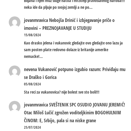
Biljana i njen muz sluge natoa i mrzitelji pravoslavnog naroda!!!
neka ide da pljuje po svojoj zemlji a ne po…
jovanmravica
Nebojša Drinić i izbjegavanje priče o
imovini – PREZNOJAVANJE U STUDIJU
15/08/2024
Kao drasko jelena i vukanovic gledajte ovo gledajte ono lazu ja
sam posten plate redovno dolaze iz britanije amerike
nemacke!…
nevena
Vukanović potpuno izgubio razum: Priviđaju mu
se Draško i Gorica
05/08/2024
Sta reci za vukanovica? nije bolest sve sto boli!!!
jovanmravica
SVEŠTENIK SPC OSUDIO JOVANU JEREMIĆ!
Otac Miloš Lučić zgrožen voditeljkinim BOGOHULNIM
ČINOM: E, Srbijo, pala si na niske grane
25/07/2024