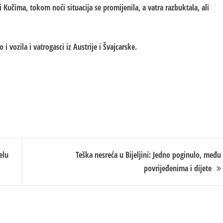
 Kučima, tokom noći situacija se promijenila, a vatra razbuktala, ali
i vozila i vatrogasci iz Austrije i Švajcarske.
elu
Teška nesreća u Bijeljini: Jedno poginulo, među
povrijeđenima i dijete