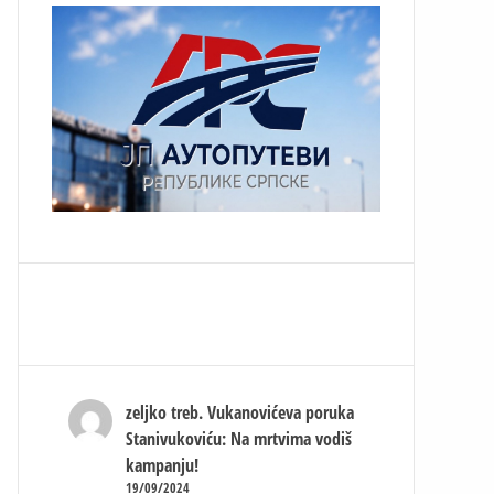
zeljko treb.
Vukanovićeva poruka
Stanivukoviću: Na mrtvima vodiš
kampanju!
19/09/2024