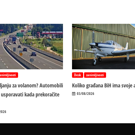
animljivosti
Desk
zanimljivosti
vljanju za volanom? Automobili
Koliko građana BiH ima svoje 
 usporavati kada prekoračite
03/08/2026
2026