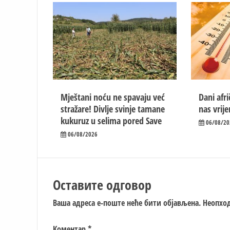
Mještani noću ne spavaju već
Dani afr
stražare! Divlje svinje tamane
nas vrij
kukuruz u selima pored Save
06/08/20
06/08/2026
Оставите одговор
Ваша адреса е-поште неће бити објављена.
Неопход
Коментар
*