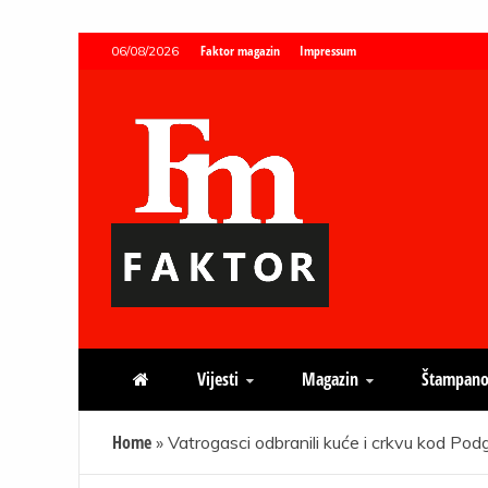
Skip
Faktor magazin
Impressum
06/08/2026
to
content
Faktor magazin
Uvijek presudan
Vijesti
Magazin
Štampano
Home
»
Vatrogasci odbranili kuće i crkvu kod Pod