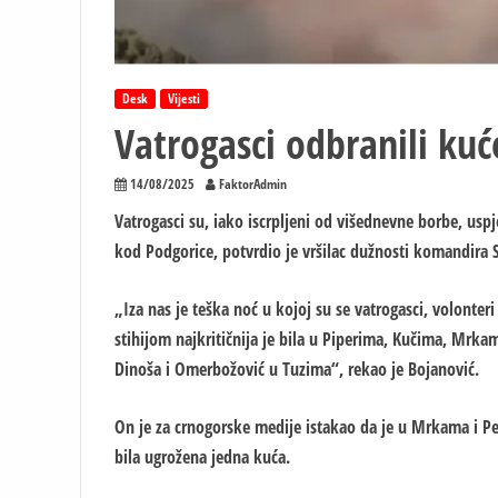
Desk
Vijesti
Vatrogasci odbranili kuć
14/08/2025
FaktorAdmin
Vatrogasci su, iako iscrpljeni od višednevne borbe, usp
kod Podgorice, potvrdio je vršilac dužnosti komandira S
„Iza nas je teška noć u kojoj su se vatrogasci, volonter
stihijom najkritičnija je bila u Piperima, Kučima, Mrkam
Dinoša i Omerbožović u Tuzima“, rekao je Bojanović.
On je za crnogorske medije istakao da je u Mrkama i Petr
bila ugrožena jedna kuća.