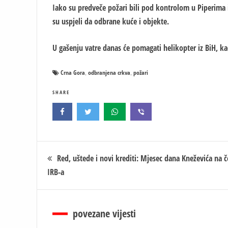
Iako su predveče požari bili pod kontrolom u Piperima i
su uspjeli da odbrane kuće i objekte.
U gašenju vatre danas će pomagati helikopter iz BiH, kao 
Crna Gora
odbranjena crkva
požari
,
,
SHARE
Кретање
Red, uštede i novi krediti: Mjesec dana Kneževića na č
IRB-a
чланка
povezane vijesti