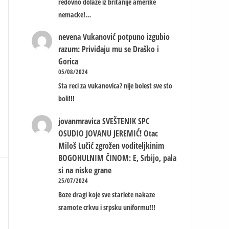
redovno dolaze iz britanije amerike
nemacke!…
nevena
Vukanović potpuno izgubio
razum: Priviđaju mu se Draško i
Gorica
05/08/2024
Sta reci za vukanovica? nije bolest sve sto
boli!!!
jovanmravica
SVEŠTENIK SPC
OSUDIO JOVANU JEREMIĆ! Otac
Miloš Lučić zgrožen voditeljkinim
BOGOHULNIM ČINOM: E, Srbijo, pala
si na niske grane
25/07/2024
Boze dragi koje sve starlete nakaze
sramote crkvu i srpsku uniformu!!!