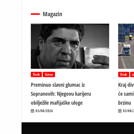
Magazin
Desk
Scena
Desk
z
Preminuo slavni glumac iz
Kraj di
Sopranovih: Njegovu karijeru
će sami
obilježile mafijaške uloge
brzinu
03/08/2026
03/08/