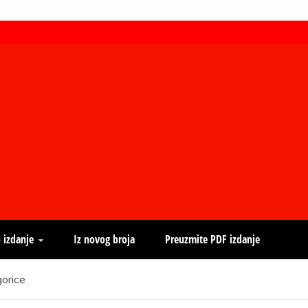
 izdanje
Iz novog broja
Preuzmite PDF izdanje
gorice