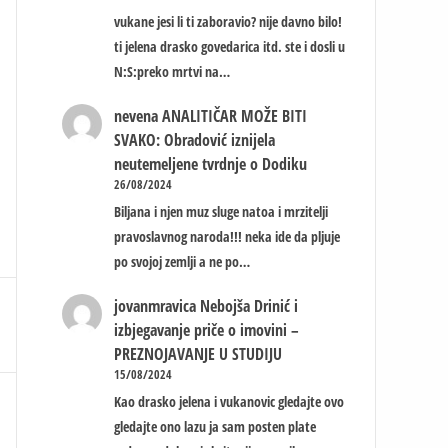
vukane jesi li ti zaboravio? nije davno bilo!
ti jelena drasko govedarica itd. ste i dosli u
N:S:preko mrtvi na…
nevena
ANALITIČAR MOŽE BITI
SVAKO: Obradović iznijela
neutemeljene tvrdnje o Dodiku
26/08/2024
Biljana i njen muz sluge natoa i mrzitelji
pravoslavnog naroda!!! neka ide da pljuje
po svojoj zemlji a ne po…
jovanmravica
Nebojša Drinić i
izbjegavanje priče o imovini –
PREZNOJAVANJE U STUDIJU
15/08/2024
Kao drasko jelena i vukanovic gledajte ovo
gledajte ono lazu ja sam posten plate