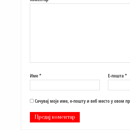
Име
*
Е-пошта
*
Сачувај моје име, е-пошту и веб место у овом п