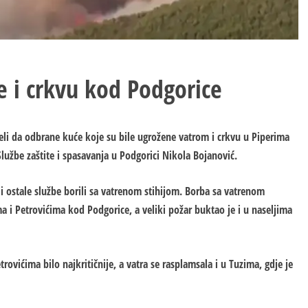
e i crkvu kod Podgorice
jeli da odbrane kuće koje su bile ugrožene vatrom i crkvu u Piperima
lužbe zaštite i spasavanja u Podgorici Nikola Bojanović.
i i ostale službe borili sa vatrenom stihijom. Borba sa vatrenom
a i Petrovićima kod Podgorice, a veliki požar buktao je i u naseljima
ovićima bilo najkritičnije, a vatra se rasplamsala i u Tuzima, gdje je