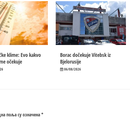
ičke klime: Evo kakvo
Borac dočekuje Vitebsk iz
eme očekuje
Bjelorusije
26
06/08/2026
на поља су означена
*