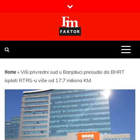
Skip
to
content
Faktor magazin
Uvijek presudan
Home
»
Viši privredni sud u Banjaluci presudio da BHRT
isplati RTRS-u više od 17,7 miliona KM