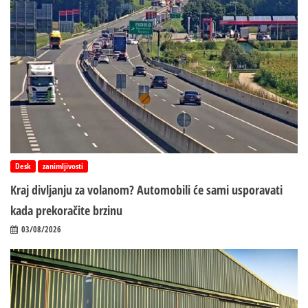
Desk
zanimljivosti
Kraj divljanju za volanom? Automobili će sami usporavati
kada prekoračite brzinu
03/08/2026