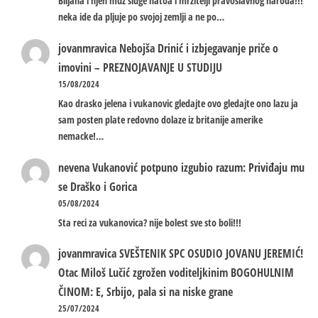
Biljana i njen muz sluge natoa i mrzitelji pravoslavnog naroda!!!
neka ide da pljuje po svojoj zemlji a ne po…
jovanmravica
Nebojša Drinić i izbjegavanje priče o
imovini – PREZNOJAVANJE U STUDIJU
15/08/2024
Kao drasko jelena i vukanovic gledajte ovo gledajte ono lazu ja
sam posten plate redovno dolaze iz britanije amerike
nemacke!…
nevena
Vukanović potpuno izgubio razum: Priviđaju mu
se Draško i Gorica
05/08/2024
Sta reci za vukanovica? nije bolest sve sto boli!!!
jovanmravica
SVEŠTENIK SPC OSUDIO JOVANU JEREMIĆ!
Otac Miloš Lučić zgrožen voditeljkinim BOGOHULNIM
ČINOM: E, Srbijo, pala si na niske grane
25/07/2024