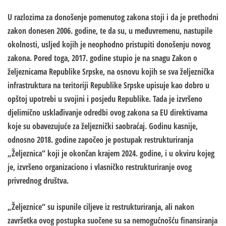
U razlozima za donošenje pomenutog zakona stoji i da je prethodni
zakon donesen 2006. godine, te da su, u međuvremenu, nastupile
okolnosti, usljed kojih je neophodno pristupiti donošenju novog
zakona. Pored toga, 2017. godine stupio je na snagu Zakon o
željeznicama Republike Srpske, na osnovu kojih se sva željeznička
infrastruktura na teritoriji Republike Srpske upisuje kao dobro u
opštoj upotrebi u svojini i posjedu Republike. Tada je izvršeno
djelimično usklađivanje odredbi ovog zakona sa EU direktivama
koje su obavezujuće za željeznički saobraćaj. Godinu kasnije,
odnosno 2018. godine započeo je postupak restrukturiranja
„Željeznica“ koji je okončan krajem 2024. godine, i u okviru kojeg
je, izvršeno organizaciono i vlasničko restrukturiranje ovog
privrednog društva.
„Željeznice“ su ispunile ciljeve iz restrukturiranja, ali nakon
završetka ovog postupka suočene su sa nemogućnošću finansiranja