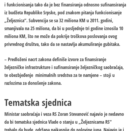
i funkcionisanja tako da je bez finansiranja odnosno sufinansiranja
iz budžeta Republike Srpske, pod znakom pitanja funkcionisanje
„Željeznica“. Subvencija se sa 32 miliona KM u 2011. godini,
smanjivala na 25 miliona, da bi u posljednje tri godine iznosila 10
miliona KM, što ne može da pokrije troškova poslovanja ovog
privrednog društva, tako da se nastavlja akumuliranje gubitaka.
– Predloženi nacrt zakona definiše izvore za finansiranje
željezničke infrastrukture i sufinansiranje željezničkog saobraćaja,
te obezbjeđenje minimalnih sredstva za te namjene – stoji u
razlozima za donošenje zakona.
Tematska sjednica
Ministar saobraćaja i veza RS Zoran Stevanović najavio je nedavno
da bi tematska sjednica Vlade o stanju u „Željeznicama RS“
trebalo da bude održana najkasnije do polovine juna. Najavio je i