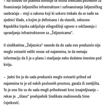
– Na osnovu tih planova utvrđuje se visina sredstava potrebnih za
finansiranje željezničke infrastrukture i sufinansiranje željezničkog
saobraćaja – stoji u zakonu koji bi uskoro trebalo da se nađe na
sjednici Vlade, a kojim je definisano i da vlasnik, odnosno
Republika Srpska zaključuje višegodišnji ugovor o održavanju i
upravljanju infrastrukturom sa „Željeznicama“.
U sindikatima „Željeznica“ navode da do sada ovo preduzeće nije
moglo ostvariti veliki novac od najamnina, te da nemaju
informaciju da li je u planu i stavljanje neke dodatne imovine pod
kiriju.
– Jedni što je do sada preduzeće moglo ostvariti prihod od
najamnina to je od nekih poslovnih prostora, garaža ili zemljišta.
To je ono što su do sada mogli prihodovati kroz iznajmljivanje –
rekao je „Glasu“ predsjednik Sindikata mašinovođa Simo
Cvjetković.