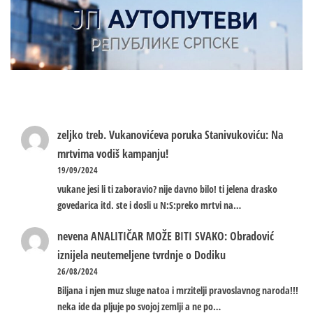
zeljko treb.
Vukanovićeva poruka Stanivukoviću: Na
mrtvima vodiš kampanju!
19/09/2024
vukane jesi li ti zaboravio? nije davno bilo! ti jelena drasko
govedarica itd. ste i dosli u N:S:preko mrtvi na…
nevena
ANALITIČAR MOŽE BITI SVAKO: Obradović
iznijela neutemeljene tvrdnje o Dodiku
26/08/2024
Biljana i njen muz sluge natoa i mrzitelji pravoslavnog naroda!!!
neka ide da pljuje po svojoj zemlji a ne po…