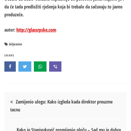
da će tada predložiti rješenja koja bi trebalo da sačuvaju to javno
preduzeće.
autor:
http://glassrpske.com
željeznice
SHARE
Кретање
Zamijenio ulogu: Kako izgleda kada direktor preuzme
tacnu
чланка
Kako je Stanivuković promijenio ploču – Sad mu je dobra