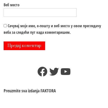
Веб место
Сачувај моје име, е-пошту и веб место у овом прегледачу
веба за следећи пут када коментаришем.
Facebook
Twitter
YouTube
Preuzmite sva izdanja
FAKTORA