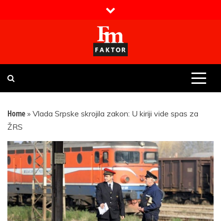
Skip
to
content
Faktor magazin
Uvijek presudan
Home
»
Vlada Srpske skrojila zakon: U kiriji vide spas za
ŽRS