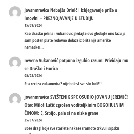
jovanmravica
Nebojša Drinić i izbjegavanje priče o
imovini – PREZNOJAVANJE U STUDIJU
15/08/2024
Kao drasko jelena i vukanovic gledajte ovo gledajte ono lazu ja
sam posten plate redovno dolaze iz britanije amerike
nemacke!…
nevena
Vukanović potpuno izgubio razum: Priviđaju mu
se Draško i Gorica
05/08/2024
Sta reci za vukanovica? nije bolest sve sto boli!!!
jovanmravica
SVEŠTENIK SPC OSUDIO JOVANU JEREMIĆ!
Otac Miloš Lučić zgrožen voditeljkinim BOGOHULNIM
ČINOM: E, Srbijo, pala si na niske grane
25/07/2024
Boze dragi koje sve starlete nakaze sramote crkvu i srpsku