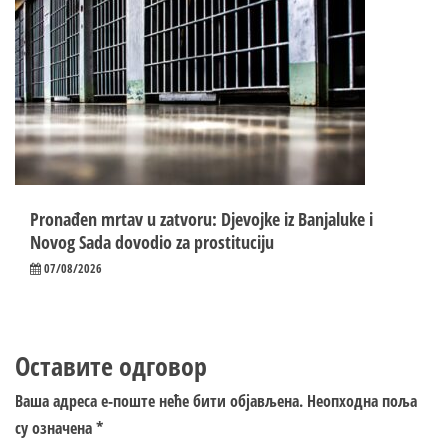
Pronađen mrtav u zatvoru: Djevojke iz Banjaluke i
Novog Sada dovodio za prostituciju
07/08/2026
Оставите одговор
Ваша адреса е-поште неће бити објављена.
Неопходна поља
су означена
*