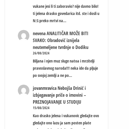
vukane jesi li ti zaboravio? nije davno bilo!
ti jelena drasko govedarica itd. ste i dosli u
N:S:preko mrtvi na…
nevena
ANALITIČAR MOŽE BITI
SVAKO: Obradović iznijela
neutemeljene tvrdnje o Dodiku
26/08/2024
Biljana i njen muz sluge natoa i mrzitelji
pravoslavnog naroda!!! neka ide da pljuje
po svojoj zemlji a ne po…
jovanmravica
Nebojša Drinić i
izbjegavanje priče o imovini –
PREZNOJAVANJE U STUDIJU
15/08/2024
Kao drasko jelena i vukanovic gledajte ovo
gledajte ono lazu ja sam posten plate