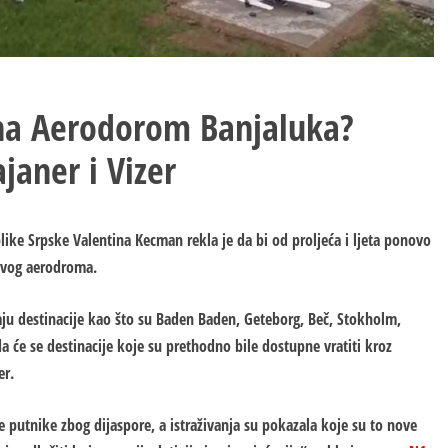
e na Aerodorom Banjaluka?
janer i Vizer
ike Srpske Valentina Kecman rekla je da bi od proljeća i ljeta ponovo
 ovog aerodroma.
aju destinacije kao što su Baden Baden, Geteborg, Beč, Stokholm,
a će se destinacije koje su prethodno bile dostupne vratiti kroz
er.
 putnike zbog dijaspore, a istraživanja su pokazala koje su to nove