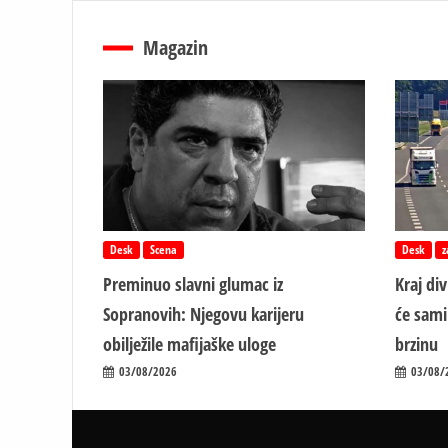
Magazin
Desk
Scena
Desk
z
Preminuo slavni glumac iz
Kraj di
Sopranovih: Njegovu karijeru
će sami
obilježile mafijaške uloge
brzinu
03/08/2026
03/08/