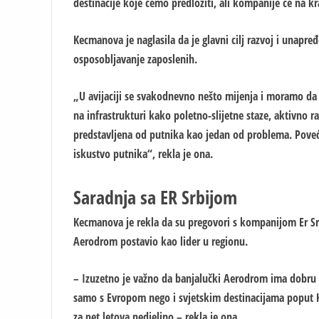
destinacije koje ćemo predložiti, ali kompanije će na kra
Kecmanova je naglasila da je glavni cilj razvoj i unapre
osposobljavanje zaposlenih.
„U avijaciji se svakodnevno nešto mijenja i moramo da e
na infrastrukturi kako poletno-slijetne staze, aktivno r
predstavljena od putnika kao jedan od problema. Poveća
iskustvo putnika“, rekla je ona.
Saradnja sa ER Srbijom
Kecmanova je rekla da su pregovori s kompanijom Еr Srb
Aerodrom postavio kao lider u regionu.
– Izuzetno je važno da banjalučki Aerodrom ima dobru
samo s Еvropom nego i svjetskim destinacijama poput K
za pet letova nedjeljno – rekla je ona.