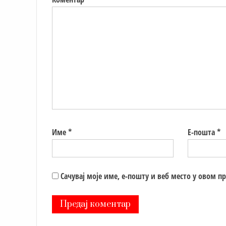
Име
*
Е-пошта
*
Сачувај моје име, е-пошту и веб место у овом п