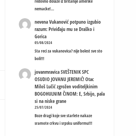
redovno dolaze iz britanije amerike
nemacke!…
nevena
Vukanović potpuno izgubio
razum: Priviđaju mu se Draško i
Gorica
05/08/2024
Sta reci za vukanovica? nije bolest sve sto
boli!!!
jovanmravica
SVEŠTENIK SPC
OSUDIO JOVANU JEREMIĆ! Otac
Miloš Lučić zgrožen voditeljkinim
BOGOHULNIM ČINOM: E, Srbijo, pala
si na niske grane
25/07/2024
Boze dragi koje sve starlete nakaze
sramote crkvu i srpsku uniformu!!!