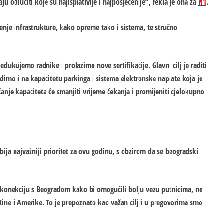
ju odlučiti koje su najisplativije i najposjećenije“, rekla je ona za
N1
.
đenje infrastrukture, kako opreme tako i sistema, te stručno
dukujemo radnike i prolazimo nove sertifikacije. Glavni cilj je raditi
adimo i na kapacitetu parkinga i sistema elektronske naplate koja je
nje kapaciteta će smanjiti vrijeme čekanja i promijeniti cjelokupno
ija najvažniji prioritet za ovu godinu, s obzirom da se beogradski
 konekciju s Beogradom kako bi omogućili bolju vezu putnicima, ne
ine i Amerike. To je prepoznato kao važan cilj i u pregovorima smo