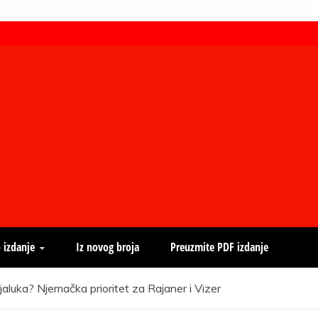
 izdanje
Iz novog broja
Preuzmite PDF izdanje
jaluka? Njemačka prioritet za Rajaner i Vizer