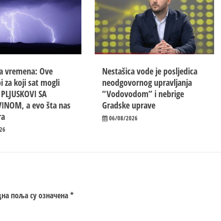
a vremena: Ove
Nestašica vode je posljedica
i za koji sat mogli
neodgovornog upravljanja
i PLJUSKOVI SA
“Vodovodom” i nebrige
INOM, a evo šta nas
Gradske uprave
ra
06/08/2026
26
на поља су означена
*