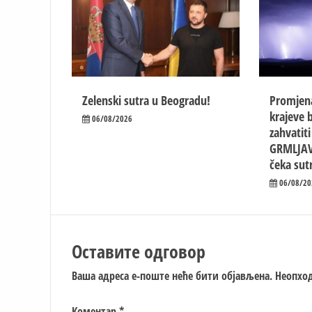
Zelenski sutra u Beogradu!
Promjen
krajeve b
06/08/2026
zahvatit
GRMLJAV
čeka sut
06/08/20
Оставите одговор
Ваша адреса е-поште неће бити објављена.
Неопход
Коментар
*