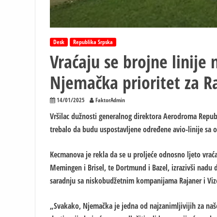
Desk
Republika Srpska
Vraćaju se brojne linij
Njemačka prioritet za Ra
14/01/2025
FaktorAdmin
Vršilac dužnosti generalnog direktora Aerodroma Republ
trebalo da budu uspostavljene određene avio-linije sa
Kecmanova je rekla da se u proljeće odnosno ljeto vrać
Memingen i Brisel, te Dortmund i Bazel, izrazivši nadu d
saradnju sa niskobudžetnim kompanijama Rajaner i Viz
„Svakako, Njemačka je jedna od najzanimljivijih za naše