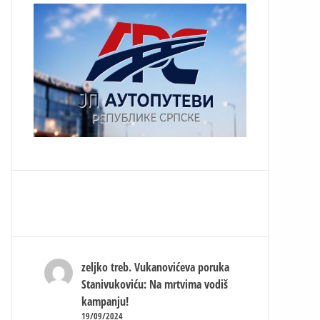
zeljko treb.
Vukanovićeva poruka
Stanivukoviću: Na mrtvima vodiš
kampanju!
19/09/2024