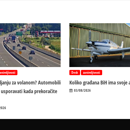
animljivosti
Desk
zanimljivosti
vljanju za volanom? Automobili
Koliko građana BiH ima svoje 
 usporavati kada prekoračite
03/08/2026
2026