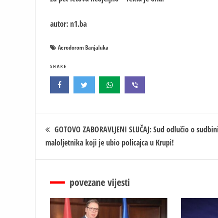
autor: n1.ba
Aerodorom Banjaluka
SHARE
Кретање
GOTOVO ZABORAVLJENI SLUČAJ: Sud odlučio o sudbin
maloljetnika koji je ubio policajca u Krupi!
чланка
povezane vijesti