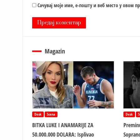
Сачувај моје име, е-пошту и веб место у овом п
Magazin
Desk
Scena
Desk
S
BITKA LUKE I ANAMARIJE ZA
Preminu
50.000.000 DOLARA: Isplivao
Soprano