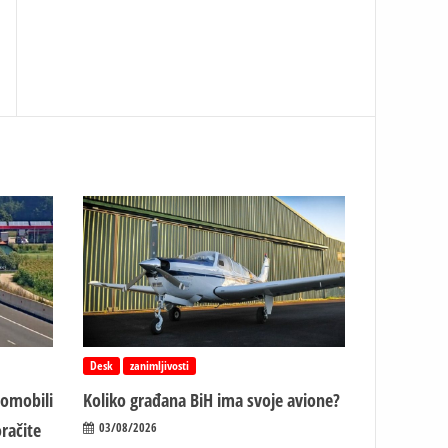
Desk
zanimljivosti
tomobili
Koliko građana BiH ima svoje avione?
račite
03/08/2026