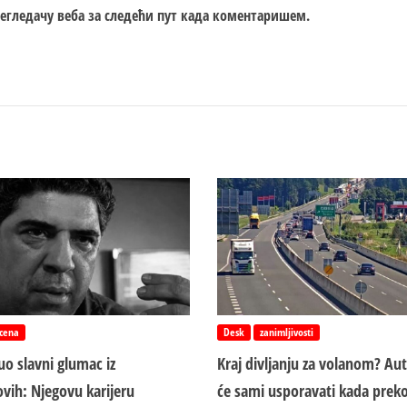
регледачу веба за следећи пут када коментаришем.
cena
Desk
zanimljivosti
o slavni glumac iz
Kraj divljanju za volanom? Au
vih: Njegovu karijeru
će sami usporavati kada preko