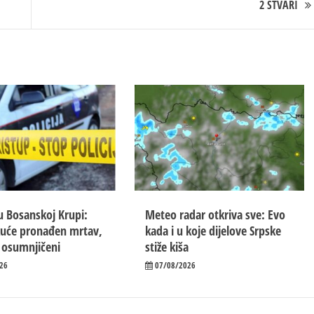
2 STVARI
u Bosanskoj Krupi:
Meteo radar otkriva sve: Evo
kuće pronađen mrtav,
kada i u koje dijelove Srpske
 osumnjičeni
stiže kiša
26
07/08/2026