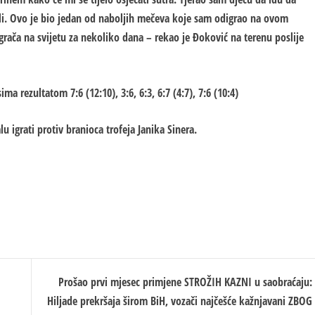
stali. Ovo je bio jedan od naboljih mečeva koje sam odigrao na ovom
rača na svijetu za nekoliko dana – rekao je Đoković na terenu poslije
a rezultatom 7:6 (12:10), 3:6, 6:3, 6:7 (4:7), 7:6 (10:4)
igrati protiv branioca trofeja Јanika Sinera.
Prošao prvi mjesec primjene STROŽIH KAZNI u saobraćaju:
Hiljade prekršaja širom BiH, vozači najčešće kažnjavani ZBOG