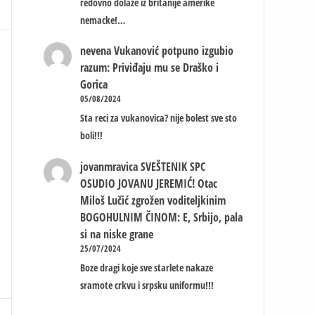
redovno dolaze iz britanije amerike
nemacke!…
nevena
Vukanović potpuno izgubio
razum: Priviđaju mu se Draško i
Gorica
05/08/2024
Sta reci za vukanovica? nije bolest sve sto
boli!!!
jovanmravica
SVEŠTENIK SPC
OSUDIO JOVANU JEREMIĆ! Otac
Miloš Lučić zgrožen voditeljkinim
BOGOHULNIM ČINOM: E, Srbijo, pala
si na niske grane
25/07/2024
Boze dragi koje sve starlete nakaze
sramote crkvu i srpsku uniformu!!!