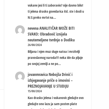
vukane jesi li ti zaboravio? nije davno bilo!
ti jelena drasko govedarica itd. ste i dosli u
N:S:preko mrtvi na…
nevena
ANALITIČAR MOŽE BITI
SVAKO: Obradović iznijela
neutemeljene tvrdnje o Dodiku
26/08/2024
Biljana i njen muz sluge natoa i mrzitelji
pravoslavnog naroda!!! neka ide da pljuje
po svojoj zemlji a ne po…
jovanmravica
Nebojša Drinić i
izbjegavanje priče o imovini –
PREZNOJAVANJE U STUDIJU
15/08/2024
Kao drasko jelena i vukanovic gledajte ovo
gledajte ono lazu ja sam posten plate