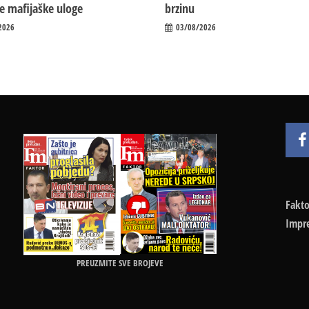
ile mafijaške uloge
brzinu
2026
03/08/2026
Fakto
Impr
PREUZMITE SVE BROJEVE