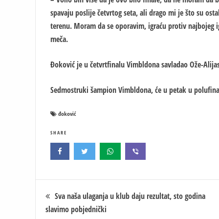
spavaju poslije četvrtog seta, ali drago mi je što su o
terenu. Moram da se oporavim, igraću protiv najbojeg ig
meča.
Đoković je u četvrtfinalu Vimbldona savladao Ože-Alijasim
Sedmostruki šampion Vimbldona, će u petak u polufinalu 
đoković
SHARE
Кретање
Sva naša ulaganja u klub daju rezultat, sto godina
slavimo pobjednički
чланка