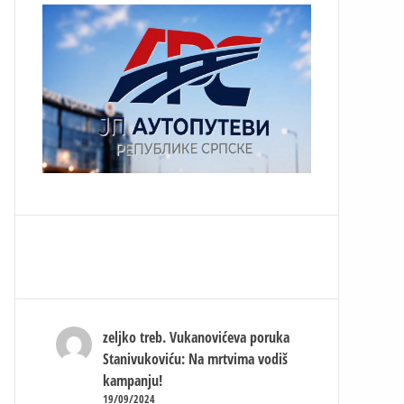
zeljko treb.
Vukanovićeva poruka
Stanivukoviću: Na mrtvima vodiš
kampanju!
19/09/2024