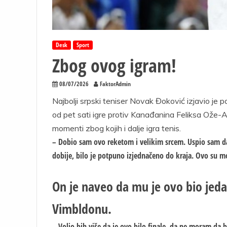
Desk
Sport
Zbog ovog igram!
08/07/2026
FaktorAdmin
Najbolji srpski teniser Novak Đoković izjavio je p
od pet sati igre protiv Kanađanina Feliksa Ože-Al
momenti zbog kojih i dalje igra tenis.
– Dobio sam ovo reketom i velikim srcem. Uspio sam da
dobije, bilo je potpuno izjednačeno do kraja. Ovo su mo
On je naveo da mu je ovo bio jeda
Vimbldonu.
– Volio bih više da je ovo bilo finale, da ne moram da b