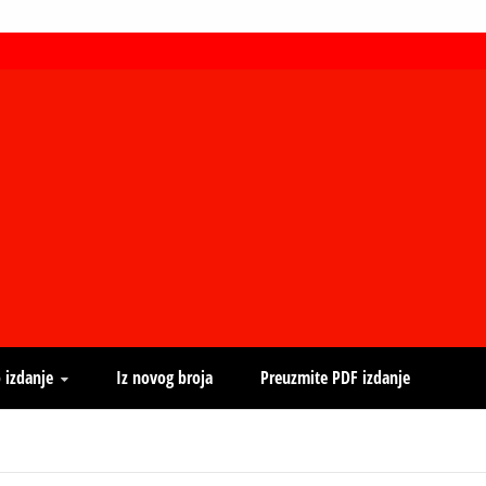
 izdanje
Iz novog broja
Preuzmite PDF izdanje