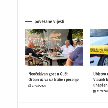
povezane vijesti
Neočekivan gost u Guči:
Ubistvo 
Orban uživa uz trube i pečenje
Vlasnik 
uhapšen
07/08/2026
07/08/20