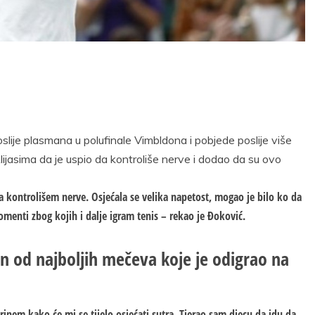
oslije plasmana u polufinale Vimbldona i pobjede poslije više
ijasima da je uspio da kontroliše nerve i dodao da su ovo
 kontrolišem nerve. Osjećala se velika napetost, mogao je bilo ko da
menti zbog kojih i dalje igram tenis – rekao je Đoković.
n od najboljih mečeva koje je odigrao na
rinem kako će mi se tijelo osjećati sutra. Tjerao sam djecu da idu da