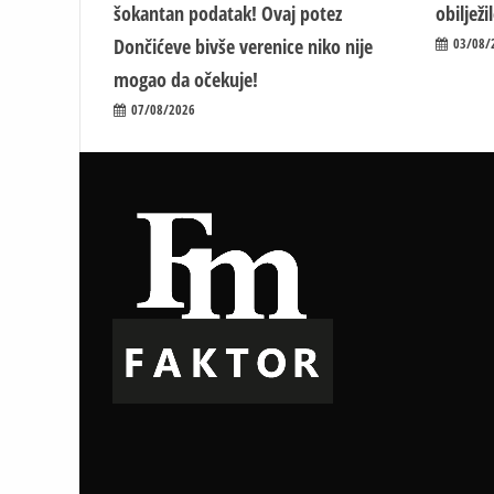
šokantan podatak! Ovaj potez
obiljež
Dončićeve bivše verenice niko nije
03/08/
mogao da očekuje!
07/08/2026