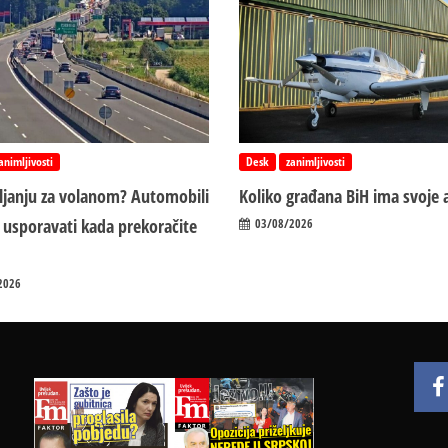
animljivosti
Desk
zanimljivosti
vljanju za volanom? Automobili
Koliko građana BiH ima svoje 
 usporavati kada prekoračite
03/08/2026
2026