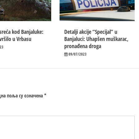
sreća kod Banjaluke:
Detalji akcije “Specijal” u
vršilo u Vrbasu
Banjaluci: Uhapšen muškarac,
pronađena droga
23
09/07/2023
на поља су означена
*