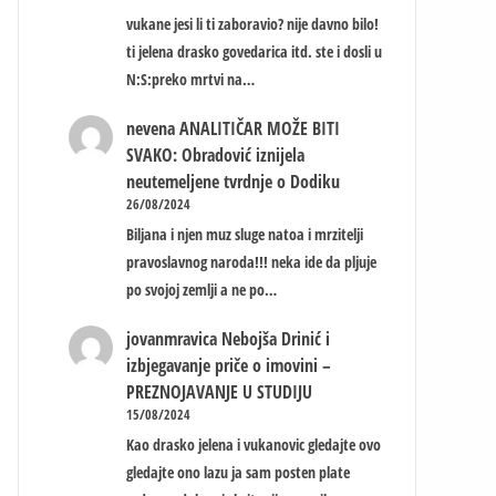
vukane jesi li ti zaboravio? nije davno bilo!
ti jelena drasko govedarica itd. ste i dosli u
N:S:preko mrtvi na…
nevena
ANALITIČAR MOŽE BITI
SVAKO: Obradović iznijela
neutemeljene tvrdnje o Dodiku
26/08/2024
Biljana i njen muz sluge natoa i mrzitelji
pravoslavnog naroda!!! neka ide da pljuje
po svojoj zemlji a ne po…
jovanmravica
Nebojša Drinić i
izbjegavanje priče o imovini –
PREZNOJAVANJE U STUDIJU
15/08/2024
Kao drasko jelena i vukanovic gledajte ovo
gledajte ono lazu ja sam posten plate