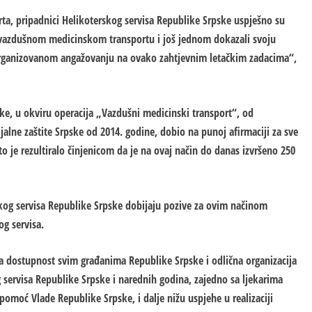
a, pripadnici Helikoterskog servisa Republike Srpske uspješno su
o vazdušnom medicinskom transportu i još jednom dokazali svoju
organizovanom angažovanju na ovako zahtjevnim letačkim zadacima“,
ske, u okviru operacija „Vazdušni medicinski transport“, od
jalne zaštite Srpske od 2014. godine, dobio na punoj afirmaciji za sve
o je rezultiralo činjenicom da je na ovaj način do danas izvršeno 250
rskog servisa Republike Srpske dobijaju pozive za ovim načinom
og servisa.
a dostupnost svim građanima Republike Srpske i odlična organizacija
 servisa Republike Srpske i narednih godina, zajedno sa ljekarima
 pomoć Vlade Republike Srpske, i dalje nižu uspjehe u realizaciji