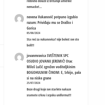
redovno dolaze iz britanije amerike
nemacke!…
nevena
Vukanović potpuno izgubio
razum: Priviđaju mu se Draško i
Gorica
05/08/2024
Sta reci za vukanovica? nije bolest sve sto
boli!!!
jovanmravica
SVEŠTENIK SPC
OSUDIO JOVANU JEREMIĆ! Otac
Miloš Lučić zgrožen voditeljkinim
BOGOHULNIM ČINOM: E, Srbijo, pala
si na niske grane
25/07/2024
Boze dragi koje sve starlete nakaze
sramote crkvu i srpsku uniformu!!!