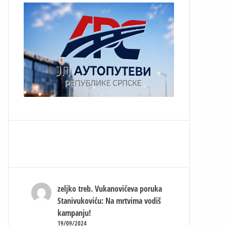
zeljko treb.
Vukanovićeva poruka
Stanivukoviću: Na mrtvima vodiš
kampanju!
19/09/2024