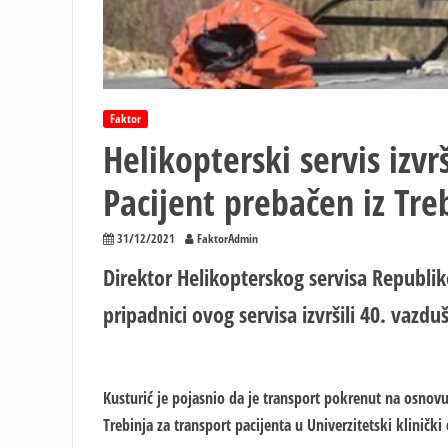
Faktor
Helikopterski servis izvr
Pacijent prebačen iz Tre
31/12/2021
FaktorAdmin
Direktor Helikopterskog servisa Republik
pripadnici ovog servisa izvršili 40. vazdu
Kusturić je pojasnio da je transport pokrenut na osnovu
Trebinja za transport pacijenta u Univerzitetski klinički