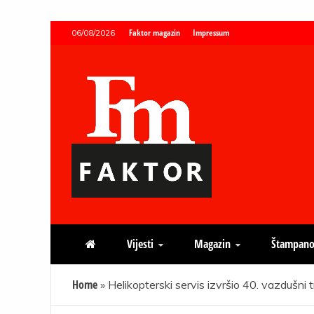
Skip
Faktor magazin
Impressum
06/08/2026
to
content
Faktor magazin
Uvijek presudan
Vijesti
Magazin
Štampano
Home
»
Helikopterski servis izvršio 40. vazdušni 