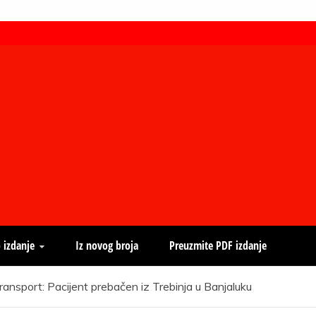
 izdanje
Iz novog broja
Preuzmite PDF izdanje
transport: Pacijent prebačen iz Trebinja u Banjaluku