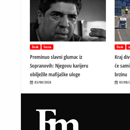
Desk
Scena
Desk
z
Preminuo slavni glumac iz
Kraj di
Sopranovih: Njegovu karijeru
će sami
obilježile mafijaške uloge
brzinu
03/08/2026
03/08/