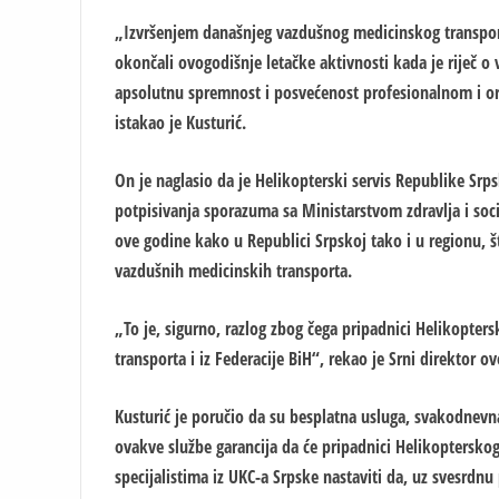
„Izvršenjem današnjeg vazdušnog medicinskog transport
okončali ovogodišnje letačke aktivnosti kada je riječ 
apsolutnu spremnost i posvećenost profesionalnom i 
istakao je Kusturić.
On je naglasio da je Helikopterski servis Republike Srp
potpisivanja sporazuma sa Ministarstvom zdravlja i soci
ove godine kako u Republici Srpskoj tako i u regionu, št
vazdušnih medicinskih transporta.
„To je, sigurno, razlog zbog čega pripadnici Helikopte
transporta i iz Federacije BiH“, rekao je Srni direktor ov
Kusturić je poručio da su besplatna usluga, svakodnevn
ovakve službe garancija da će pripadnici Helikopterskog
specijalistima iz UKC-a Srpske nastaviti da, uz svesrdnu