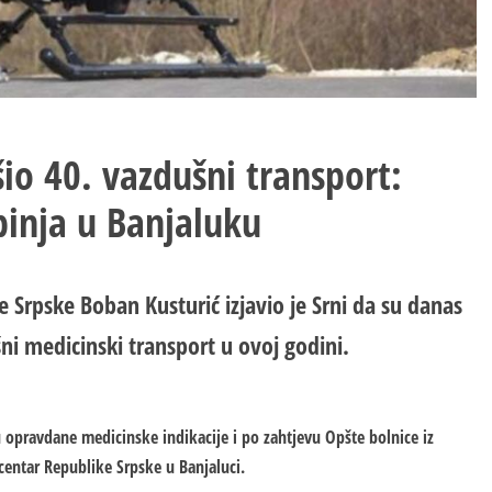
šio 40. vazdušni transport:
binja u Banjaluku
e Srpske Boban Kusturić izjavio je Srni da su danas
šni medicinski transport u ovoj godini.
 opravdane medicinske indikacije i po zahtjevu Opšte bolnice iz
 centar Republike Srpske u Banjaluci.