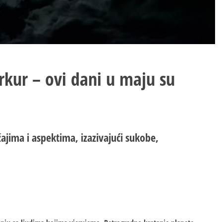
rkur – ovi dani u maju su
jima i aspektima, izazivajući sukobe,