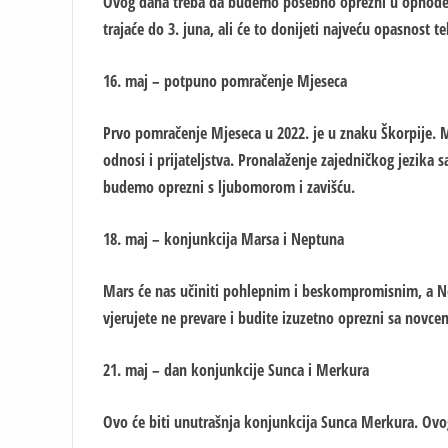
Ovog dana treba da budemo posebno oprezni u ophođenj
trajaće do 3. juna, ali će to donijeti najveću opasnost
16. maj – potpuno pomračenje Mjeseca
Prvo pomračenje Mjeseca u 2022. je u znaku Škorpije. M
odnosi i prijateljstva. Pronalaženje zajedničkog jezika s
budemo oprezni s ljubomorom i zavišću.
18. maj – konjunkcija Marsa i Neptuna
Mars će nas učiniti pohlepnim i beskompromisnim, a Nep
vjerujete ne prevare i budite izuzetno oprezni sa novce
21. maj – dan konjunkcije Sunca i Merkura
Ovo će biti unutrašnja konjunkcija Sunca Merkura. Ovog