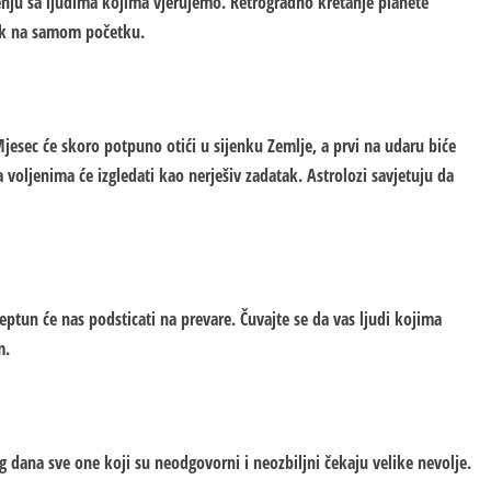
u sa ljudima kojima vjerujemo. Retrogradno kretanje planete
 tek na samom početku.
jesec će skoro potpuno otići u sijenku Zemlje, a prvi na udaru biće
a voljenima će izgledati kao nerješiv zadatak. Astrolozi savjetuju da
tun će nas podsticati na prevare. Čuvajte se da vas ljudi kojima
m.
 dana sve one koji su neodgovorni i neozbiljni čekaju velike nevolje.