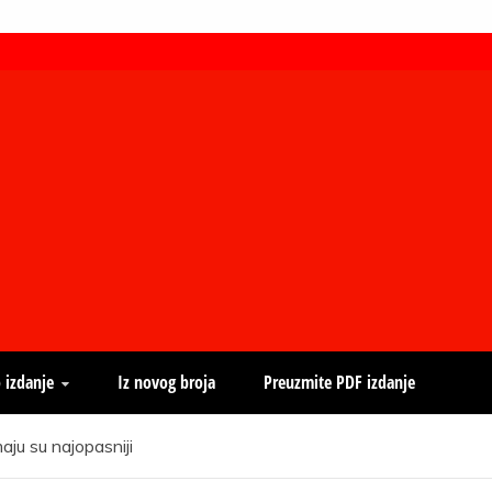
 izdanje
Iz novog broja
Preuzmite PDF izdanje
aju su najopasniji