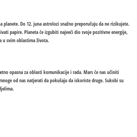
a planete. Do 12. juna astrolozi snažno preporučuju da ne rizikujete.
ati papire. Planeta će izgubiti najveći dio svoje pozitivne energije,
 u svim oblastima života.
uzetno opasna za oblasti komunikacije i rada. Mars će nas učiniti
mnoge od nas natjerati da pokušaju da iskoriste druge. Sukobi su
djelima.