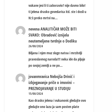
vukane jesi li ti zaboravio? nije davno bilo!
ti jelena drasko govedarica itd. ste i dosli u
N:S:preko mrtvi na…
nevena
ANALITIČAR MOŽE BITI
SVAKO: Obradović iznijela
neutemeljene tvrdnje o Dodiku
26/08/2024
Biljana i njen muz sluge natoa i mrzitelji
pravoslavnog naroda!!! neka ide da pljuje
po svojoj zemlji a ne po…
jovanmravica
Nebojša Drinić i
izbjegavanje priče o imovini –
PREZNOJAVANJE U STUDIJU
15/08/2024
Kao drasko jelena i vukanovic gledajte ovo
gledajte ono lazu ja sam posten plate