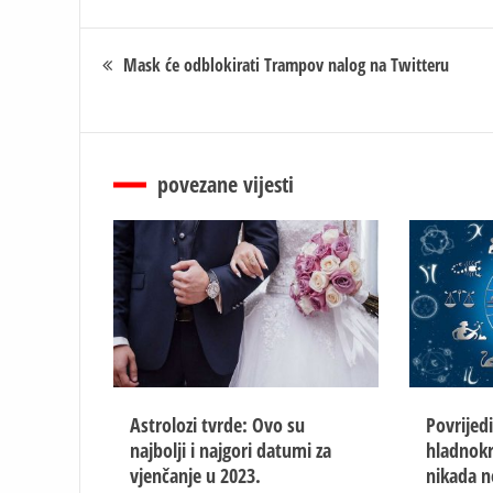
Кретање
Mask će odblokirati Trampov nalog na Twitteru
чланка
povezane vijesti
Astrolozi tvrde: Ovo su
Povrijed
najbolji i najgori datumi za
hladnokr
vjenčanje u 2023.
nikada n