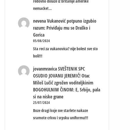
redovno dolaze iz britanije amerike
nemacke!…
nevena
Vukanović potpuno izgubio
razum: Priviđaju mu se Draško i
Gorica
05/08/2024
Sta reci za vukanovica? nije bolest sve sto
boli!!!
jovanmravica
SVEŠTENIK SPC
OSUDIO JOVANU JEREMIĆ! Otac
Miloš Lučić zgrožen voditeljkinim
BOGOHULNIM ČINOM: E, Srbijo, pala
si na niske grane
25/07/2024
Boze dragi koje sve starlete nakaze
sramote crkvu i srpsku uniformu!!!