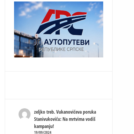
zeljko treb.
Vukanovićeva poruka
Stanivukoviću: Na mrtvima vodiš
kampanju!
19/09/2024