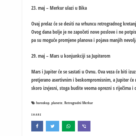
23. maj – Merkur ulazi u Bika
Ovaj prelaz će se desiti na vrhuncu retrogradnog kretanj
Ovog dana bolje je ne započeti nove poslove i ne potpisiv
pa su moguće promjene planova i pojava manjih nevolja
29. maj – Mars u konjunkciji sa Jupiterom
Mars i Jupiter će se sastati u Ovnu. Ova veza će biti iz
pretjerano asertivnim i beskompromisnim, a Jupiter će 
skoro izvjesni, stoga budite veoma oprezni s riječima i 
horoskop
planete
Retrogradni Merkur
,
,
SHARE