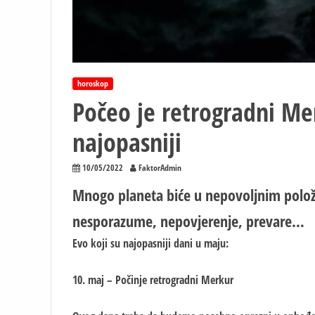
horoskop
Počeo je retrogradni Me
najopasniji
10/05/2022
FaktorAdmin
Mnogo planeta biće u nepovoljnim položa
nesporazume, nepovjerenje, prevare…
Evo koji su najopasniji dani u maju:
10. maj – Počinje retrogradni Merkur