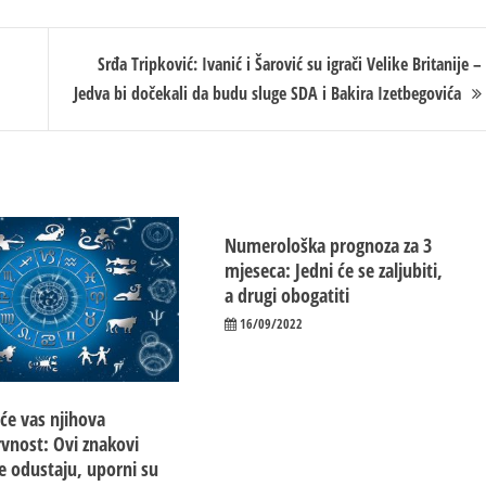
Srđa Tripković: Ivanić i Šarović su igrači Velike Britanije –
Jedva bi dočekali da budu sluge SDA i Bakira Izetbegovića
Numerološka prognoza za 3
mjeseca: Jedni će se zaljubiti,
a drugi obogatiti
16/09/2022
iće vas njihova
vnost: Ovi znakovi
e odustaju, uporni su