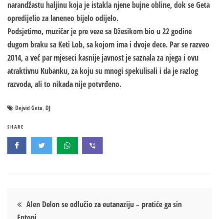
narandžastu haljinu koja je istakla njene bujne obline, dok se Geta
opredijelio za laneneo bijelo odijelo.
Podsjetimo, muzičar je pre veze sa Džesikom bio u 22 godine
dugom braku sa Keti Lob, sa kojom ima i dvoje dece. Par se razveo
2014, a već par mjeseci kasnije javnost je saznala za njega i ovu
atraktivnu Kubanku, za koju su mnogi spekulisali i da je razlog
razvoda, ali to nikada nije potvrđeno.
Dejvid Geta
DJ
,
SHARE
Кретање
Alen Delon se odlučio za eutanaziju – pratiće ga sin
Entoni