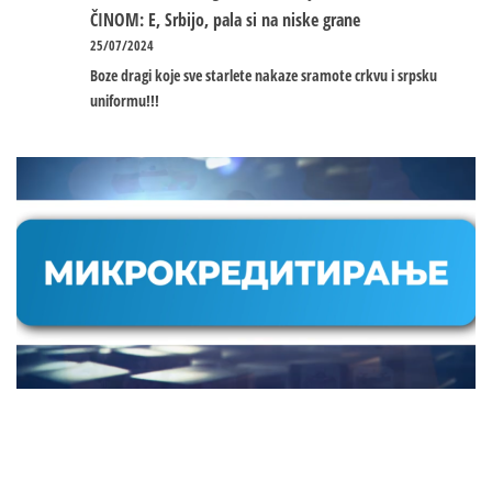
ČINOM: E, Srbijo, pala si na niske grane
25/07/2024
Boze dragi koje sve starlete nakaze sramote crkvu i srpsku
uniformu!!!