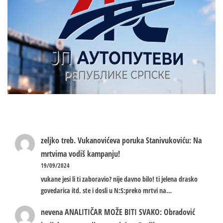
zeljko treb.
Vukanovićeva poruka Stanivukoviću: Na
mrtvima vodiš kampanju!
19/09/2024
vukane jesi li ti zaboravio? nije davno bilo! ti jelena drasko
govedarica itd. ste i dosli u N:S:preko mrtvi na…
nevena
ANALITIČAR MOŽE BITI SVAKO: Obradović