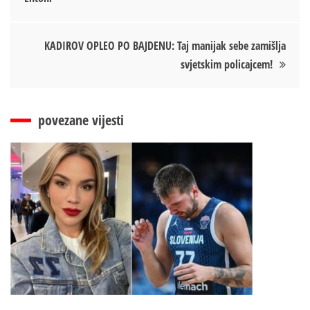
чланка
KADIROV OPLEO PO BAJDENU: Taj manijak sebe zamišlja
svjetskim policajcem!
povezane vijesti