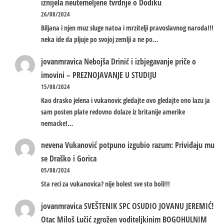
iznijela neutemeljene tvrdnje o Dodiku
26/08/2024
Biljana i njen muz sluge natoa i mrzitelji pravoslavnog naroda!!!
neka ide da pljuje po svojoj zemlji a ne po…
jovanmravica
Nebojša Drinić i izbjegavanje priče o
imovini – PREZNOJAVANJE U STUDIJU
15/08/2024
Kao drasko jelena i vukanovic gledajte ovo gledajte ono lazu ja
sam posten plate redovno dolaze iz britanije amerike
nemacke!…
nevena
Vukanović potpuno izgubio razum: Priviđaju mu
se Draško i Gorica
05/08/2024
Sta reci za vukanovica? nije bolest sve sto boli!!!
jovanmravica
SVEŠTENIK SPC OSUDIO JOVANU JEREMIĆ!
Otac Miloš Lučić zgrožen voditeljkinim BOGOHULNIM