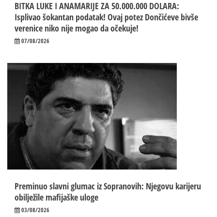
BITKA LUKE I ANAMARIJE ZA 50.000.000 DOLARA:
Isplivao šokantan podatak! Ovaj potez Dončićeve bivše
verenice niko nije mogao da očekuje!
07/08/2026
Preminuo slavni glumac iz Sopranovih: Njegovu karijeru
obilježile mafijaške uloge
03/08/2026