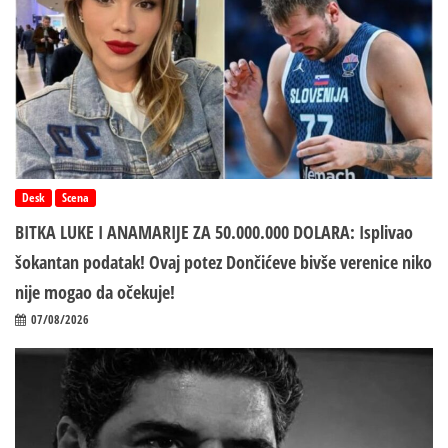
Desk
Scena
BITKA LUKE I ANAMARIJE ZA 50.000.000 DOLARA: Isplivao
šokantan podatak! Ovaj potez Dončićeve bivše verenice niko
nije mogao da očekuje!
07/08/2026