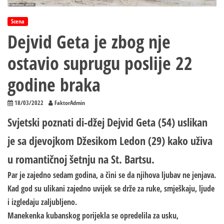
Scena
Dejvid Geta je zbog nje
ostavio suprugu poslije 22
godine braka
18/03/2022
FaktorAdmin
Svjetski poznati di-džej Dejvid Geta (54) uslikan
je sa djevojkom Džesikom Ledon (29) kako uživa
u romantičnoj šetnju na St. Bartsu.
Par je zajedno sedam godina, a čini se da njihova ljubav ne jenjava.
Kad god su ulikani zajedno uvijek se drže za ruke, smješkaju, ljude
i izgledaju zaljubljeno.
Manekenka kubanskog porijekla se opredelila za usku,