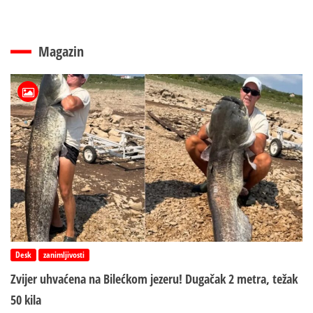
Magazin
Desk
zanimljivosti
Zvijer uhvaćena na Bilećkom jezeru! Dugačak 2 metra, težak
50 kila